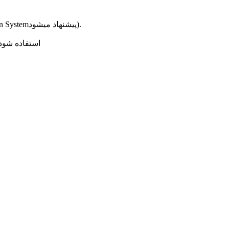
13- هر موتورخانه و چاهک آسانسور میبایست دارای یک زون مجزا از دیتکتورهای دودی باشد(استفاده از ردیاب مکنده دودی Smoke Aspretion Systemپیشنهاد میشود).
14- در سوله های صنعتی و ساختمانهای دارای رایزر برق ، لازم است از دیتکتور مکنده دودی و یا ردیاب حرارتی کابل (Linear Heat Detector) استفاده شود