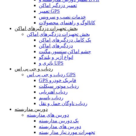
تعمیر دزدگیر اماکن
تعمیر GPS
خدمات نصب و سرویس
کاتالوگ و راهنمای محصولات
بخش تجهیزات دزدگیرهای اماکن
بخش تجهیزات دزدگیرهای اماکن
پک کامل دزدگیرهای اماکن
دزدگیرهای اماکن
چشم اماکن,سنسور,مگنت
انواع آژیر و بلندگو
باتری و UPS
ردیاب و جی پی اس
ردیاب و جی پی اس GPS
GPS فابریک خودرو
ردیاب موتور سیکلت
ردیاب آهنربایی
ردیاب باسیم
ردیاب ناوگان حمل و نقل
دوربین مداربسته
دوربین های مداربسته
پک دوربین مداربسته
دوربین های مداربسته
تجهیرات مورد نیاز مدار بسته