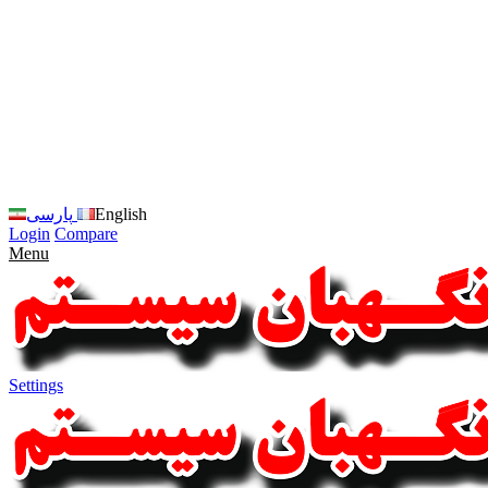
زبان
سایت
را
به
فارسی
تغییر
دهید
متوجه
شدم
English
پارسی
Login
Compare
Menu
Settings