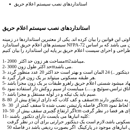
استانداردهای نصب سیستم اعلام حریق
استانداردهای نصب سیستم اعلام حریق
ن قوانین را بیان کرده اند. یکی از معتبرین استانداردها در زمینه
سیستم های اعلام حریق استاندارد NFPA-72 می باشد که با سختگیری خود سعی بر بهترین ایمن سازی تجهیزات در برابر حریق را دارد. این استاندارد امروزه مورد قبول آتش نشانی ایران می باشد که بر اساس
1- مساحت هر زون حد اکثر 2000m2میباشد.
2- حد اکثر طول زون 3000mمی باشد.
4- هر طبقه مسکونی میتواند بر یک زون قرار گیرد.
7- سیم باید یک تیکه و در لوله مستقل و مجزا باشد.
11- کلیه انبارها می بایست دارای دتکتور باشند:
ب – برای انبارهای موجود در پارکینگ اگر بصورت ردیفی باشد در فاصله 50cm از انبارها و در فاصله حداکثر 8متراز هم نصب میشوند. و اگر انبارها بصورت مجموعه ای باشد یک دیتکتور در مسیر ورودی به