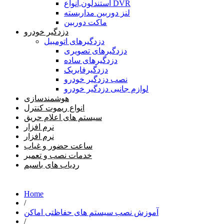
استندلون,انواع DVR
لنز دوربین مداربسته
ماکت دوربین
دزدگیر خودرو
دزدگیرهای اتومبیل
دزدگیرهای تصویری
دزدگیرهای ساده
دزدگیرفابریک
نصب دزدگیر خودرو
لوازم جانبی دزدگیر خودرو
هوشمندسازی
انواع ریموت کنترل
سیستم های اعلام حریق
نرم افزار
نرم افزار
ساعت حضور و غیاب
خدمات نصب و تعمیر
ردیاب های باسیم
Home
/
آموزش نصب سیستم های حفاظتی اماکن
/