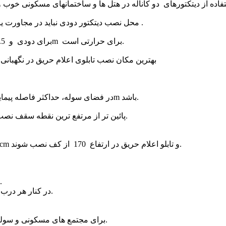
19- محل نصب دیتکتور دودی نباید در مجاورت یا نزدیک جریان هوا باشد ( دور از پنجره و درب و فضای باز پارکینگ .
20- حداقل فاصله دیتکتور تا دیوار و یا پارتیشن 50cm و حداکثر 7m برای دودی و 5.5m برای حرارتی است.
21- بهترین مکان نصب تابلوی اعلام حریق در نگهبا
22- در فضای سوله، حداکثر فاصله پیمایشی که فرد جهت رسیدن به شستی طی می کند نباید بیش از 20m باشد.
23- در سقف های شیبدار لازم است دیتکتورها در ارتفاع 50cm پائین تر از مرتفع ترین نقطه سقف نصب شوند.
- شستی اعلام حریق در حالت معمولی در ارتفاع نصب 120cm تا 140cm و تابلو اعلام حریق در ارتفاع 170 از کف نصب شوند.
- فاصله شستی ها در راهروهای پر تردد و باریک و پله بین 15 تا 25 متر.
- در کنار هر درب یا راه پله خروجی ( در هنگام تخلیه ساختمان ) یک شستی نصب شود.
25- برای مجتمع های مسکونی و سوله های صنعتی بزرگ ، استفاده از سیستم آدرس پذیر الزامی است.