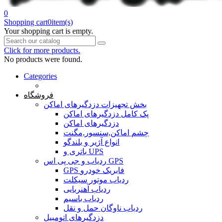
0
Shopping cart
0
item(s)
Your shopping cart is empty.
Click for more products.
No products were found.
Categories
خانه
فروشگاه
بخش تجهیزات دزدگیرهای اماکن
پک کامل دزدگیرهای اماکن
دزدگیرهای اماکن
چشم اماکن,سنسور,مگنت
انواع آژیر و بلندگو
باتری و UPS
ردیاب و جی پی اس GPS
GPS فابریک خودرو
ردیاب موتور سیکلت
ردیاب آهنربایی
ردیاب باسیم
ردیاب ناوگان حمل و نقل
دزدگیرهای اتومبیل