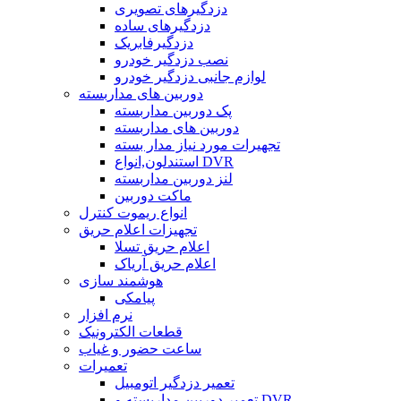
دزدگیرهای تصویری
دزدگیرهای ساده
دزدگیرفابریک
نصب دزدگیر خودرو
لوازم جانبی دزدگیر خودرو
دوربین های مداربسته
پک دوربین مداربسته
دوربین های مداربسته
تجهیرات مورد نیاز مدار بسته
استندلون,انواع DVR
لنز دوربین مداربسته
ماکت دوربین
انواع ریموت کنترل
تجهیزات اعلام حریق
اعلام حریق تسلا
اعلام حریق آریاک
هوشمند سازی
پیامکی
نرم افزار
قطعات الکترونیک
ساعت حضور و غیاب
تعمیرات
تعمیر دزدگیر اتومبیل
تعمیر دوربین مداربسته و DVR