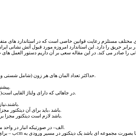
تلف مستلزم رعایت قوانین خاصی است که در استاندارد های متفاوتی ای
3- حداکثر تعداد المان های هر زون (شامل شستی و دیتکتور ..) 24 المان است و بهتر است حد اکثر 20 عدد منظور گردد.
5- پیشنهاد میشود شستی اعلام حریق راهرو طبقات بر یک زون مجزا باشد.
6- در جاهائی که دارای ولتاژ القایی است(اتاق ترانس،سوئیچ و…..) میبایست از سیم روکش دار استفاده نمود.
8- سقف و کف کاذب که دارای ارتفاع بیش از 80cm باشند،نیاز به دیتکتور دارند.
9- اگر فاصله پارتیشن نصب شده تا سقف کمتر از 30cm باشد ،باید برای آن دیتکتور مجزا لحاظ نمود.
10- اگر ارتفاع گچبری سقف بیش از 50cm باشد لازم است دیتکتور مجزا برای هر فضا در نظر گرفت.
الف– در صورتیکه انبار در واحد مسکونی باشد،لازم است یک دیتکتور حرارتی برای آن در نظر گرفت.