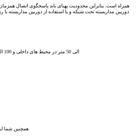
دوربین مداربسته تحت شبکه و یا استفاده از دوربین مداربسته با ر
20 الی 50 متر در محیط های داخلی و 100 الی 200 متر در محیط های باز ؛ که الیته اگر دوربین مداربسته در جایی نزدیکتر از برد مفید نصب شود به مراتب باعث افزایش برد می شود
همچنین شما ای