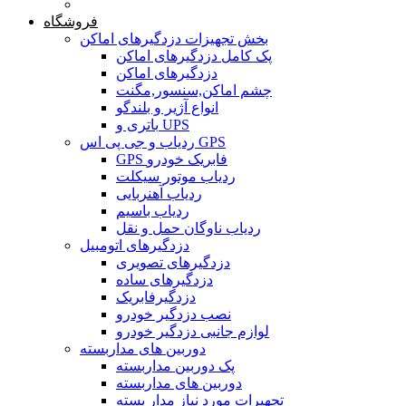
خانه
فروشگاه
بخش تجهیزات دزدگیرهای اماکن
پک کامل دزدگیرهای اماکن
دزدگیرهای اماکن
چشم اماکن,سنسور,مگنت
انواع آژیر و بلندگو
باتری و UPS
ردیاب و جی پی اس GPS
GPS فابریک خودرو
ردیاب موتور سیکلت
ردیاب آهنربایی
ردیاب باسیم
ردیاب ناوگان حمل و نقل
دزدگیرهای اتومبیل
دزدگیرهای تصویری
دزدگیرهای ساده
دزدگیرفابریک
نصب دزدگیر خودرو
لوازم جانبی دزدگیر خودرو
دوربین های مداربسته
پک دوربین مداربسته
دوربین های مداربسته
تجهیرات مورد نیاز مدار بسته