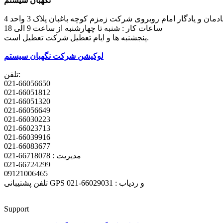
نگهبان سیستم
مان و یادگار امام روبروی شرکت زمزم کوچه باغبان پلاک 3 واحد 4
ساعات کار : شنبه تا چهارشنبه از ساعت 9 الی 18
پنجشنبه ها و ایام تعطیل شرکت تعطیل است.
لوکیشن شرکت نگهبان سیستم
تلفن:
021-66056650
021-66051812
021-66051320
021-66056649
021-66030223
021-66023713
021-66039916
021-66083677
مدیریت : 66718078-021
021-66724299
09121006465
تلفن پشتیبانی GPS و ردیاب : 66029031-021
Support