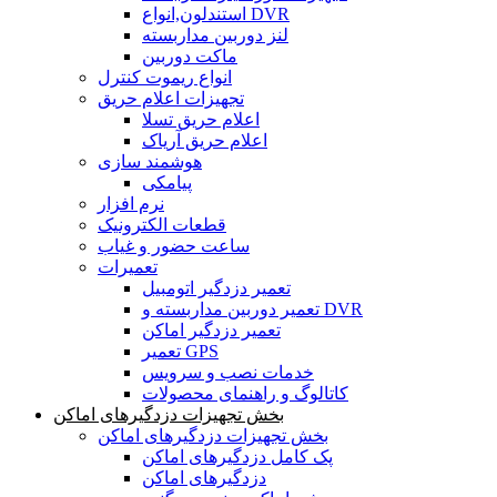
استندلون,انواع DVR
لنز دوربین مداربسته
ماکت دوربین
انواع ریموت کنترل
تجهیزات اعلام حریق
اعلام حریق تسلا
اعلام حریق آریاک
هوشمند سازی
پیامکی
نرم افزار
قطعات الکترونیک
ساعت حضور و غیاب
تعمیرات
تعمیر دزدگیر اتومبیل
تعمیر دوربین مداربسته و DVR
تعمیر دزدگیر اماکن
تعمیر GPS
خدمات نصب و سرویس
کاتالوگ و راهنمای محصولات
بخش تجهیزات دزدگیرهای اماکن
بخش تجهیزات دزدگیرهای اماکن
پک کامل دزدگیرهای اماکن
دزدگیرهای اماکن