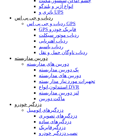
چشم اماکن,سنسور,مگنت
انواع آژیر و بلندگو
باتری و UPS
ردیاب و جی پی اس
ردیاب و جی پی اس GPS
GPS فابریک خودرو
ردیاب موتور سیکلت
ردیاب آهنربایی
ردیاب باسیم
ردیاب ناوگان حمل و نقل
دوربین مداربسته
دوربین های مداربسته
پک دوربین مداربسته
دوربین های مداربسته
تجهیرات مورد نیاز مدار بسته
استندلون,انواع DVR
لنز دوربین مداربسته
ماکت دوربین
دزدگیر خودرو
دزدگیرهای اتومبیل
دزدگیرهای تصویری
دزدگیرهای ساده
دزدگیرفابریک
نصب دزدگیر خودرو