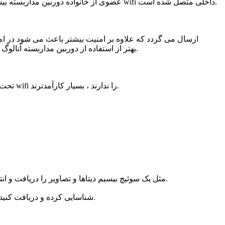
دوربین مداربسته wifi عضوی از خانواده دوربین مداربسته بیسیم می باشد که با استفاده از شبکه بیسیم تصاویر و اطلاعات را ارسال می کند. این دوربین مداربسته به یک فرستنده wifi داخلی متصل شده است.
اطلاعات از طریق امواج رادیویی و در فرکانس بین 2.4 تا 5.8 مگاهرتز ارسال می شود. بنابراین از بسیاری جهات دوربین مداربسته wifi بهتر از استفاده از دوربین مداربسته آنالوگ است.
مهمترین نکته دوربین مداربسته wifi تحت شبکه بودن آن می باشد که نسبت به دوربین های مداربسته آنالوگ که امکان استفاده از قابلیت ارسال wifi را ندارند ، بسیار کارآمدترند.
1- اگر می خواهید از طریق سرور و یا دستگاه NVR تصاویر را دریافت کنید می توانید از اکسز پواینت استفاده کنید. Access point مثل یک سوئیچ بیسیم دیتاها و تصاویر را دریافت و انتقال میدهد.
2- اگر از نوت بوک یا لپ تاپ برای دیدن تصاویر استفاده کنید، خیلی راحت و بدون دغدغه می توانید تصاویر را به صورت بیسیم در شبکه wifi شناسایی کرده و دریافت کنید.