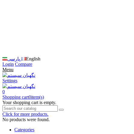
زبان
سایت
را
به
فارسی
تغییر
دهید
متوجه
شدم
English
پارسی
Login
Compare
Menu
Settings
0
Shopping cart
0
item(s)
Your shopping cart is empty.
Click for more products.
No products were found.
Categories