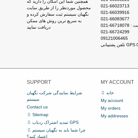
همچنین شما این امکان را دارید که
021-66023713
محصول موردنظر را از طریق سایت
021-66039916
نگهبان سیستم ثبت سفارش کرده و
021-66083677
به سریع ترین روش های ممکن
667180-021
دریافت نمایید
021-66724299
09121006465
SUPPORT
MY ACCOUNT
خانه
شرایط نمایندگی شرکت نگهبان
سیستم
My account
Contact us
My orders
Sitemap
My addresses
تمدید اشتراک ردیاب GPS
چرا شما باید به نگهبان سیستم
اعتماد کنید؟