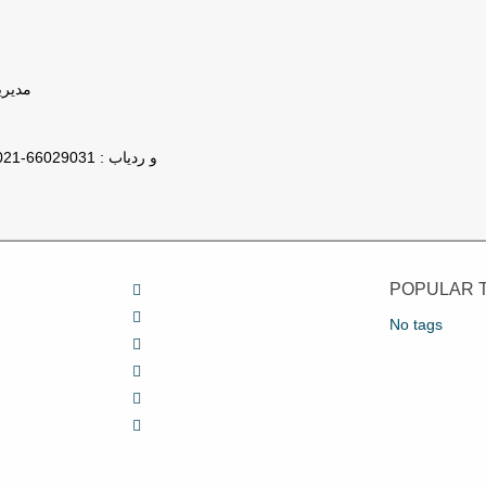
مدیریت : 78
تلفن پشتیبانی GPS و ردیاب : 66029031-021
POPULAR 
No tags