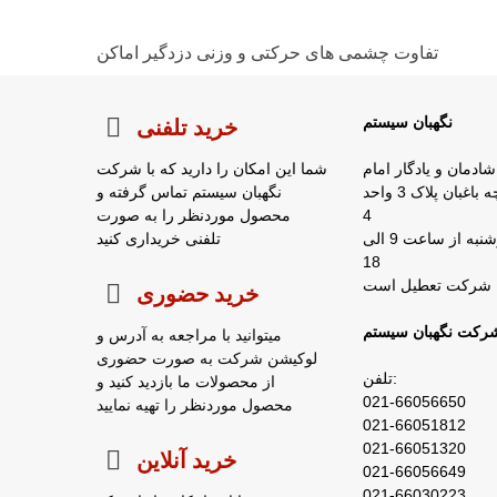
تفاوت چشمی های حرکتی و وزنی دزدگیر اماکن
نگهبان سیستم
خرید تلفنی
شادمان و یادگار امام
شما این امکان را دارید که با شرکت
روبروی شرکت زمزم کوچه باغبان پلاک 3 واحد
نگهبان سیستم تماس گرفته و
4
محصول موردنظر را به صورت
ساعات کار : شنبه تا چهارشنبه از ساعت 9 الی
تلفنی خریداری کنید
18
خرید حضوری
رکت نگهبان سیستم
میتوانید با مراجعه به آدرس و
لوکیشن شرکت به صورت حضوری
تلفن:
از محصولات ما بازدید کنید و
021-66056650
محصول موردنظر را تهیه نمایید
021-66051812
021-66051320
خرید آنلاین
021-66056649
021-66030223