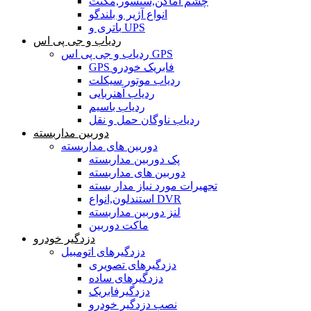
چشم اماکن,سنسور,مگنت
انواع آژیر و بلندگو
باتری و UPS
ردیاب و جی پی اس
ردیاب و جی پی اس GPS
GPS فابریک خودرو
ردیاب موتور سیکلت
ردیاب آهنربایی
ردیاب باسیم
ردیاب ناوگان حمل و نقل
دوربین مداربسته
دوربین های مداربسته
پک دوربین مداربسته
دوربین های مداربسته
تجهیرات مورد نیاز مدار بسته
استندلون,انواع DVR
لنز دوربین مداربسته
ماکت دوربین
دزدگیر خودرو
دزدگیرهای اتومبیل
دزدگیرهای تصویری
دزدگیرهای ساده
دزدگیرفابریک
نصب دزدگیر خودرو