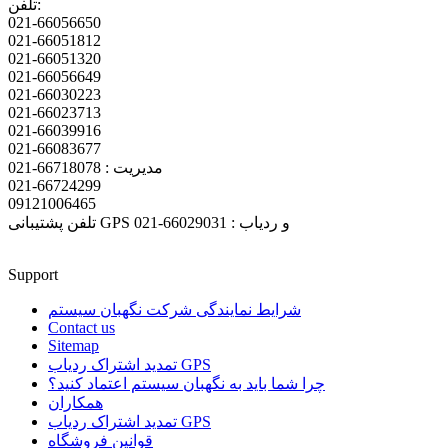
تلفن:
021-66056650
021-66051812
021-66051320
021-66056649
021-66030223
021-66023713
021-66039916
021-66083677
مدیریت : 66718078-021
021-66724299
09121006465
تلفن پشتیبانی GPS و ردیاب : 66029031-021
Support
شرایط نمایندگی شرکت نگهبان سیستم
Contact us
Sitemap
تمدید اشتراک ردیاب GPS
چرا شما باید به نگهبان سیستم اعتماد کنید؟
همکاران
تمدید اشتراک ردیاب GPS
قوانین فروشگاه