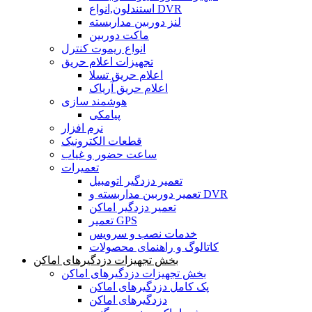
استندلون,انواع DVR
لنز دوربین مداربسته
ماکت دوربین
انواع ریموت کنترل
تجهیزات اعلام حریق
اعلام حریق تسلا
اعلام حریق آریاک
هوشمند سازی
پیامکی
نرم افزار
قطعات الکترونیک
ساعت حضور و غیاب
تعمیرات
تعمیر دزدگیر اتومبیل
تعمیر دوربین مداربسته و DVR
تعمیر دزدگیر اماکن
تعمیر GPS
خدمات نصب و سرویس
کاتالوگ و راهنمای محصولات
بخش تجهیزات دزدگیرهای اماکن
بخش تجهیزات دزدگیرهای اماکن
پک کامل دزدگیرهای اماکن
دزدگیرهای اماکن