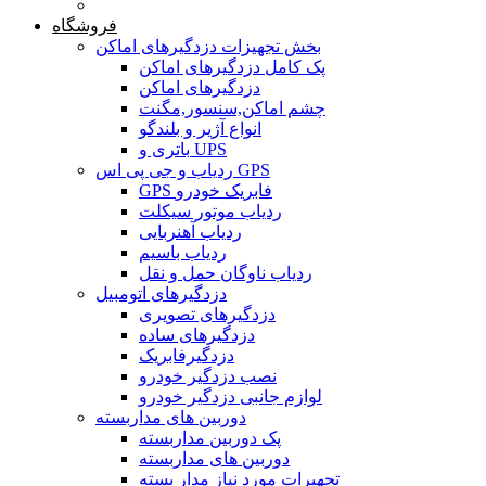
خانه
فروشگاه
بخش تجهیزات دزدگیرهای اماکن
پک کامل دزدگیرهای اماکن
دزدگیرهای اماکن
چشم اماکن,سنسور,مگنت
انواع آژیر و بلندگو
باتری و UPS
ردیاب و جی پی اس GPS
GPS فابریک خودرو
ردیاب موتور سیکلت
ردیاب آهنربایی
ردیاب باسیم
ردیاب ناوگان حمل و نقل
دزدگیرهای اتومبیل
دزدگیرهای تصویری
دزدگیرهای ساده
دزدگیرفابریک
نصب دزدگیر خودرو
لوازم جانبی دزدگیر خودرو
دوربین های مداربسته
پک دوربین مداربسته
دوربین های مداربسته
تجهیرات مورد نیاز مدار بسته