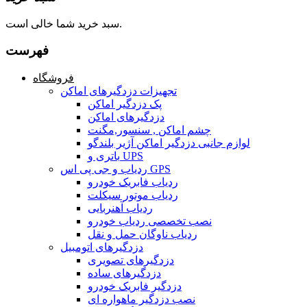
سبد خرید شما خالی است.
فهرست
فروشگاه
تجهیزات دزدگیرهای اماکن
پک دزدگیر اماکن
دزدگیرهای اماکن
چشم اماکن , سنسور,مگنت
لوازم جانبی دزدگیر اماکن آژیر بلندگو
باتری و UPS
ردیاب و جی پی اس GPS
ردیاب فابریک خودرو
ردیاب موتور سیکلت
ردیاب آهنربایی
نصب تخصصی ردیاب خودرو
ردیاب ناوگان حمل و نقل
دزدگیرهای اتومبیل
دزدگیرهای تصویری
دزدگیرهای ساده
دزدگیر فابریک خودرو
نصب دزدگیر ماهواره ای