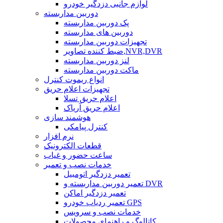
لوازم جانبی دزدگیر خودرو
دوربین مداربسته
پک دوربین مداربسته
دوربین های مداربسته
تجهیزات دوربین مداربسته
ضبط کننده تصاویر,NVR,DVR
لنز دوربین مداربسته
ماکت دوربین مداربسته
انواع ریموت کنترل
تجهیزات اعلام حریق
اعلام حریق تسلا
اعلام حریق آریاک
هوشمند سازی
کنترل پیامکی
نرم افزار
قطعات الکترونیک
ساعت حضور و غیاب
خدمات نصب و تعمیر
تعمیر دزدگیر اتومبیل
تعمیر دوربین مداربسته و DVR
تعمیر دزدگیر اماکن
تعمیر ردیاب خودرو GPS
خدمات نصب و سرویس
کاتالوگ و راهنمای محصولات