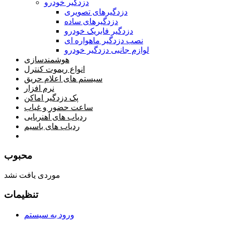
دزدگیر خودرو
دزدگیرهای تصویری
دزدگیرهای ساده
دزدگیر فابریک خودرو
نصب دزدگیر ماهواره ای
لوازم جانبی دزدگیر خودرو
هوشمندسازی
انواع ریموت کنترل
سیستم های اعلام حریق
نرم افزار
پک دزدگیر اماکن
ساعت حضور و غیاب
ردیاب های آهنربایی
ردیاب های باسیم
صفحه محتوا
محبوب
موردی یافت نشد
تنظیمات
ورود به سیستم