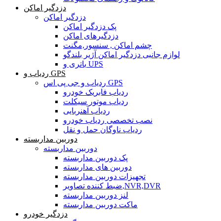
دزدگیر اماکن
دزدگیر اماکن
پک دزدگیر اماکن
دزدگیرهای اماکن
چشم اماکن , سنسور,مگنت
لوازم جانبی دزدگیر اماکن آژیر بلندگو
باتری و UPS
ردیاب و GPS
ردیاب و جی پی اس GPS
ردیاب فابریک خودرو
ردیاب موتور سیکلت
ردیاب آهنربایی
نصب تخصصی ردیاب خودرو
ردیاب ناوگان حمل و نقل
دوربین مداربسته
دوربین مداربسته
پک دوربین مداربسته
دوربین های مداربسته
تجهیزات دوربین مداربسته
ضبط کننده تصاویر,NVR,DVR
لنز دوربین مداربسته
ماکت دوربین مداربسته
دزدگیر خودرو