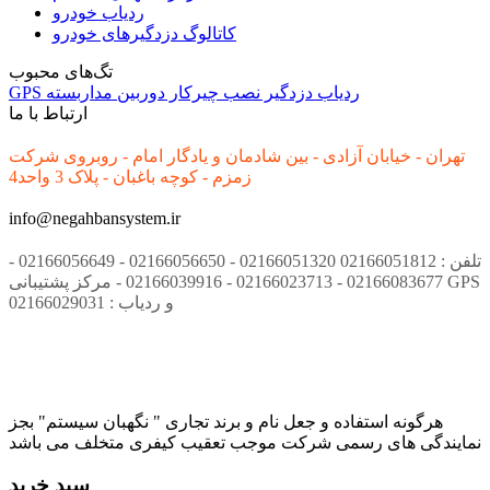
ردیاب خودرو
کاتالوگ دزدگیرهای خودرو
تگ‌های محبوب
ردیاب
دزدگیر
نصب
چیرکار
دوربین مداربسته
GPS
ارتباط با ما
تهران - خیابان آزادی - بین شادمان و یادگار امام - روبروی شرکت
زمزم - کوچه باغبان - پلاک 3 واحد4
info@negahbansystem.ir
تلفن : 02166051812 02166051320 - 02166056650 - 02166056649 -
02166083677 - 02166023713 - 02166039916 - مرکز پشتیبانی GPS
و ردیاب : 02166029031
هرگونه استفاده و جعل نام و برند تجاری " نگهبان سیستم" بجز
نمایندگی های رسمی شرکت موجب تعقیب کیفری متخلف می باشد
سبد خرید