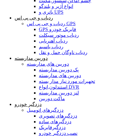
چشم اماکن,سنسور,مگنت
انواع آژیر و بلندگو
باتری و UPS
ردیاب و جی پی اس
ردیاب و جی پی اس GPS
GPS فابریک خودرو
ردیاب موتور سیکلت
ردیاب آهنربایی
ردیاب باسیم
ردیاب ناوگان حمل و نقل
دوربین مداربسته
دوربین های مداربسته
پک دوربین مداربسته
دوربین های مداربسته
تجهیرات مورد نیاز مدار بسته
استندلون,انواع DVR
لنز دوربین مداربسته
ماکت دوربین
دزدگیر خودرو
دزدگیرهای اتومبیل
دزدگیرهای تصویری
دزدگیرهای ساده
دزدگیرفابریک
نصب دزدگیر خودرو