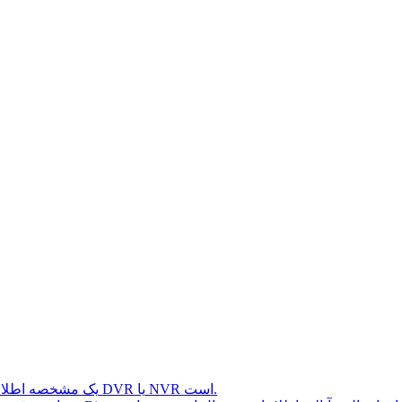
واژه Bitrate یک مشخصه اطلاعاتی در دوربینهای مداربسته و تجهیزات ضبط کننده مانند DVR یا NVR است.