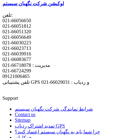
لوکیشن شرکت نگهبان سیستم
تلفن:
021-66056650
021-66051812
021-66051320
021-66056649
021-66030223
021-66023713
021-66039916
021-66083677
مدیریت : 66718078-021
021-66724299
09121006465
تلفن پشتیبانی GPS و ردیاب : 66029031-021
Support
شرایط نمایندگی شرکت نگهبان سیستم
Contact us
Sitemap
تمدید اشتراک ردیاب GPS
چرا شما باید به نگهبان سیستم اعتماد کنید؟
همکاران