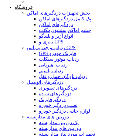
خانه
فروشگاه
بخش تجهیزات دزدگیرهای اماکن
پک کامل دزدگیرهای اماکن
دزدگیرهای اماکن
چشم اماکن,سنسور,مگنت
انواع آژیر و بلندگو
باتری و UPS
ردیاب و جی پی اس GPS
GPS فابریک خودرو
ردیاب موتور سیکلت
ردیاب آهنربایی
ردیاب باسیم
ردیاب ناوگان حمل و نقل
دزدگیرهای اتومبیل
دزدگیرهای تصویری
دزدگیرهای ساده
دزدگیرفابریک
نصب دزدگیر خودرو
لوازم جانبی دزدگیر خودرو
دوربین های مداربسته
پک دوربین مداربسته
دوربین های مداربسته
تجهیرات مورد نیاز مدار بسته