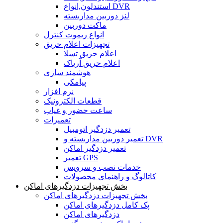
استندلون,انواع DVR
لنز دوربین مداربسته
ماکت دوربین
انواع ریموت کنترل
تجهیزات اعلام حریق
اعلام حریق تسلا
اعلام حریق آریاک
هوشمند سازی
پیامکی
نرم افزار
قطعات الکترونیک
ساعت حضور و غیاب
تعمیرات
تعمیر دزدگیر اتومبیل
تعمیر دوربین مداربسته و DVR
تعمیر دزدگیر اماکن
تعمیر GPS
خدمات نصب و سرویس
کاتالوگ و راهنمای محصولات
بخش تجهیزات دزدگیرهای اماکن
بخش تجهیزات دزدگیرهای اماکن
پک کامل دزدگیرهای اماکن
دزدگیرهای اماکن