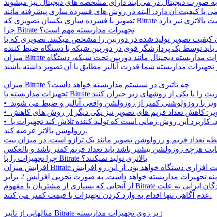
 می آیند دارای مشخصه های دیجیتال نیز میشوند. Bitrate یکی از مشخصه های انتقال و آنالیز اطلاعات دیجیتال است. میزان Bitrate یک تصویر میزان حجم اطلاعات آن را
ای فشرده سازی پیشرفته مانند H.264 سعی میشود بدون کاهش کیفیت اندازه و در نتیجه Bitrate تصاویر را کاهش داد. اما در دو
چرا Bitrate تجهیزات مداربسته مهم است؟
کیفیت تصویر تولید شده در دوربین را مشخص میکنند. تصویری که با
میزان Bitrate تجهیزات مداربسته دیجیتال مانند دوربین تحت شبکه، دستگاه DVR یا NVR مشخص کننده قدر آنالیز تصاویر آنهاست. در صورتی که شما تصاویر را با بالاترین کیفیت نیز در دوربین ایجاد کنید تنها در
میزان Bitrate چه تاثیری در سیستم مداربسته خواهد داشت؟
• فشرده سازی بیش از حد: از این روش به دلیل کاهش جدی کیفیت تصویر و تاثیر کم آن بر ظرفیت کمتر استفاده می شود. کاربرد این روش زمانی است که تولید کننده تلاش کند تجهیزات با Bitrate پایین را با
رزولوشن بالاتر عرضه کند.
 از 3 مگا پیکسل تصاویر را با تعداد فریمی کمتر از 25 فریم در خروجی دارند. رابطه تعداد فریم و رزولوشن تصویر مانند یک ترازو است. در میزان بیت
چرا تجهیزات را با Bitrate بالاتری تولید نمیکنند؟
افزایش میزان Bitrate به معنای افزایش میزان توانایی دستگاه در آنالیز تصاویر است و این موضوع به معنای افزایش شدید قدرت سخت افزاری دستگاه خواهد بود. از این رو افزایش Bitrate تاثیر بسیار زیادی بر
از آنجایی که بسیاری از مشتریان با مفهوم Bitrate و قدرت آنالیز دستگاه آشنایی ندارند، معمولا نمیتوانند دلیل تفاوت بسیار زیاد بین قیمت تجهیزات را تشخیص دهند. در بسیاری موارد وارد کنندگان ایرانی به علت
عدم آگاهی تنها اقدام به وارد کردن تجهیزات با قیمت کمتر می کنند.
مثالهایی از تاثیر Bitrate بر روی تجهیزات مداربسته :