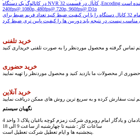
240fps@ 1080p, 480fps@ 720p, 960fps@ D1p
این بدین معناست که دستگاه اشاره شده امکان ضبط نهایتا 240 فریم در ثانیه با کیفیت 2 مگاپیکسل (1080) را دارد و در صورتیکه بخواهید تمام 32 کانال دستگاه را با این کیفیت ضبط کنید تعداد فریم ضبط برای
خرید تلفنی
ستم تماس گرفته و محصول موردنظر را به صورت تلفنی خریداری کنید
خرید حضوری
وری از محصولات ما بازدید کنید و محصول موردنظر را تهیه نمایید
خرید آنلاین
تم ثبت سفارش کرده و به سریع ترین روش های ممکن دریافت نمایید
نگهبان سیستم
مان و یادگار امام روبروی شرکت زمزم کوچه باغبان پلاک 3 واحد 4
ساعات کار : شنبه تا چهارشنبه از ساعت 9 الی 18
پنجشنبه ها و ایام تعطیل شرکت تعطیل است.