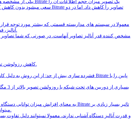
معمولا در سیستم های مداربسته قسمتی که بیشتر مورد توجه قرار 
کیفیت بالا تولید میشود باید توسط یک پردازشگر قوی در دوربین شبکه با دستگاه ضبط کننده DVR یا NVR آنالیز، فشرده سازی و ضبط یا پخش شود.
• کاهش رزولوشن تصویر: یکی از روشهای بسیار رایج جبران سازی است. در این روش تصاویر با روزولوشنی کمتر از روزولشن واقعی آنالیز و ضبط می شوند.
روی هزینه تجهیزات مداربسته خواهد داشت. به صورت تجربی افزایش 2 برابر bitrate میتواند تاثیری تا 4 برابری بر روی قیمت تجهیزات داشته باشد.