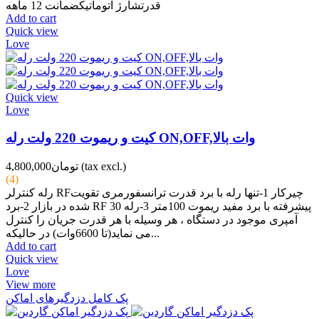
قدرتشارژ اتوماتیکضمانت 12 ماهه
Add to cart
Quick view
Love
Quick view
Love
کیت و ریموت 220 ولت رله ON,OFF,وات بالا
(tax excl.)
تومان4,800,000
(4)
رله کنترلر RFچیرکار 1-تنها رله با برد قدرت ترانسفورمری تقویت
شده در بازار 2-برد RF پیشرفته با برد مفید ریموت 100متر 3-رله 30
آمپری موجود در دستگاه ، هر وسیله با هر قدرت جریان را کنترل
می نماید(تا 6600وات) در حالیکه...
Add to cart
Quick view
Love
View more
پک کامل دزدگیرهای اماکن