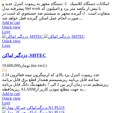
امكانات دستگاه کلاسیک 1- دستگاه مجهز به ريموت كنترل جديد و
پيشرفته مدل Stel work با بيش از يكصد متر برد و 6ميليون كد
متفاوت است . 2-گيرنده مجهز به سيستم ضد جستجوي كد است در
صورت انجام عمل اسكن گيرنده قفل خواهد شد....
Add to cart
Quick view
Love
Quick view
Love
دزدگیر اماکن ,SHTEC
(tax excl.)
تومان19,600,000
(3)
2 عدد ریموت کنترل برد بالای کد لرنینگزون نیمه فعالزون 24
ساعته قابل برنامه ریزیسیستم هشدار قطع برق قابل برنامه
ریزیتنظیم مدت زمان آژیر بین 2 الی 7 دقیقهدینگ دانگ قابل برنامه
ریزیحافظه ALARMبه جهت مطلع نمودن کاربر از...
Add to cart
Quick view
Love