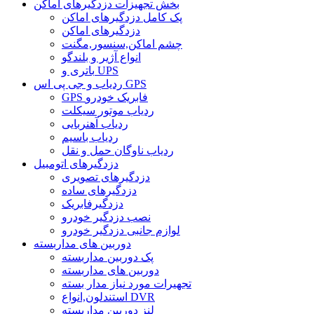
بخش تجهیزات دزدگیرهای اماکن
پک کامل دزدگیرهای اماکن
دزدگیرهای اماکن
چشم اماکن,سنسور,مگنت
انواع آژیر و بلندگو
باتری و UPS
ردیاب و جی پی اس GPS
GPS فابریک خودرو
ردیاب موتور سیکلت
ردیاب آهنربایی
ردیاب باسیم
ردیاب ناوگان حمل و نقل
دزدگیرهای اتومبیل
دزدگیرهای تصویری
دزدگیرهای ساده
دزدگیرفابریک
نصب دزدگیر خودرو
لوازم جانبی دزدگیر خودرو
دوربین های مداربسته
پک دوربین مداربسته
دوربین های مداربسته
تجهیرات مورد نیاز مدار بسته
استندلون,انواع DVR
لنز دوربین مداربسته