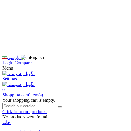
زبان
سایت
را
به
فارسی
تغییر
دهید
متوجه
شدم
English
پارسی
Login
Compare
Menu
Settings
0
Shopping cart
0
item(s)
Your shopping cart is empty.
Click for more products.
No products were found.
خانه