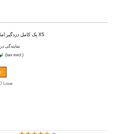
پک کامل دزدگیر اماکن کلاسیک مدل X5
نمایندگی دز
توما
(tax excl.)
t
Love