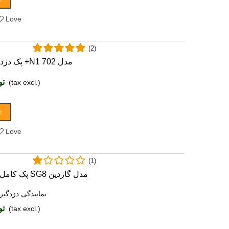
Love
(2)
پک دزدگیراماکن چیرکار +N1 مدل 702
توما
(tax excl.)
t
Love
(1)
پک کامل دزدگیر سایلکس SG8 مدل گاردین
نمایندگی دزدگیر
توما
(tax excl.)