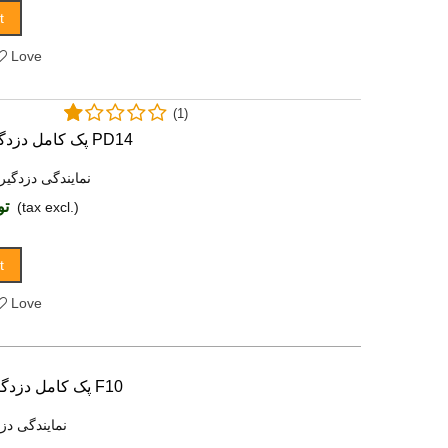
t
Love
(1)
پک کامل دزدگیر سایلکس مدل PD14
نمایندگی دزدگیر
توما
(tax excl.)
t
Love
پک کامل دزدگیر اماکن فایروال F10
نمایندگی دزد