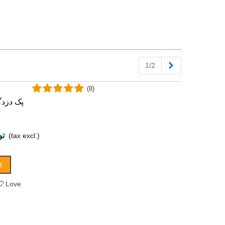
Next
1/2
(8)
پک دزدگ
توما
(tax excl.)
t
Love