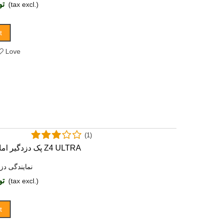
توما
(tax excl.)
t
Love
(1)
پک دزدگیر اماکن کلاسیک مدل Z4 ULTRA
نمایندگی دز
توما
(tax excl.)
t