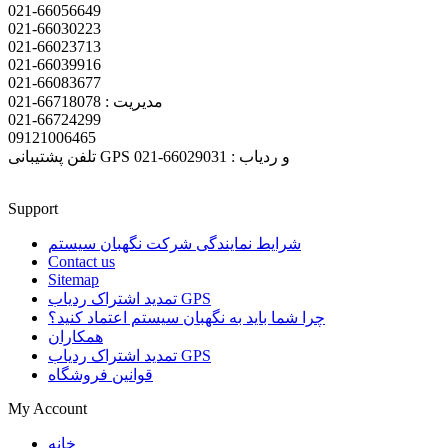
021-66056649
021-66030223
021-66023713
021-66039916
021-66083677
مدیریت : 66718078-021
021-66724299
09121006465
تلفن پشتیبانی GPS و ردیاب : 66029031-021
Support
شرایط نمایندگی شرکت نگهبان سیستم
Contact us
Sitemap
تمدید اشتراک ردیاب GPS
چرا شما باید به نگهبان سیستم اعتماد کنید؟
همکاران
تمدید اشتراک ردیاب GPS
قوانین فروشگاه
My Account
خانه