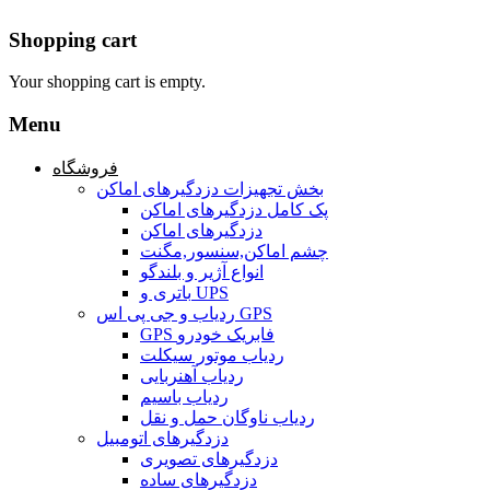
Shopping cart
Your shopping cart is empty.
Menu
فروشگاه
بخش تجهیزات دزدگیرهای اماکن
پک کامل دزدگیرهای اماکن
دزدگیرهای اماکن
چشم اماکن,سنسور,مگنت
انواع آژیر و بلندگو
باتری و UPS
ردیاب و جی پی اس GPS
GPS فابریک خودرو
ردیاب موتور سیکلت
ردیاب آهنربایی
ردیاب باسیم
ردیاب ناوگان حمل و نقل
دزدگیرهای اتومبیل
دزدگیرهای تصویری
دزدگیرهای ساده