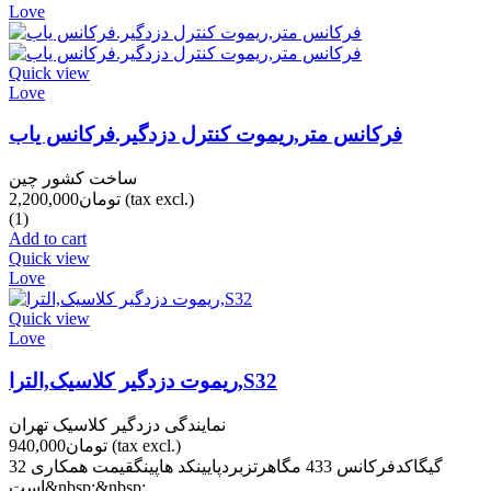
Love
Quick view
Love
فرکانس متر,ریموت کنترل دزدگیر.فرکانس یاب
ساخت کشور چین
(tax excl.)
تومان2,200,000
(1)
Add to cart
Quick view
Love
Quick view
Love
ریموت دزدگیر کلاسیک,الترا,S32
نمایندگی دزدگیر کلاسیک تهران
(tax excl.)
تومان940,000
32 گیگاکدفرکانس 433 مگاهرتزبردپایینکد هاپینگقیمت همکاری
است&nbsp;&nbsp;