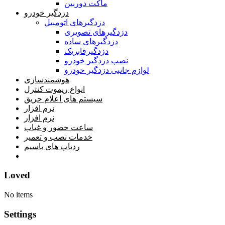
ماکت دوربین
دزدگیر خودرو
دزدگیرهای اتومبیل
دزدگیرهای تصویری
دزدگیرهای ساده
دزدگیرفابریک
نصب دزدگیر خودرو
لوازم جانبی دزدگیر خودرو
هوشمندسازی
انواع ریموت کنترل
سیستم های اعلام حریق
نرم افزار
نرم افزار
ساعت حضور و غیاب
خدمات نصب و تعمیر
ردیاب های باسیم
خانه
Loved
No items
Settings