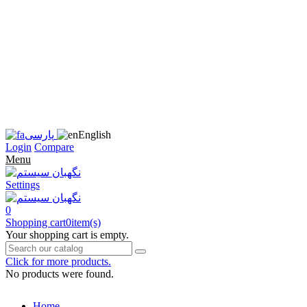
زبان
سایت
را
به
فارسی
تغییر
دهید
متوجه
شدم
English
پارسی
Login
Compare
Menu
Settings
0
Shopping cart
0
item(s)
Your shopping cart is empty.
Click for more products.
No products were found.
Home