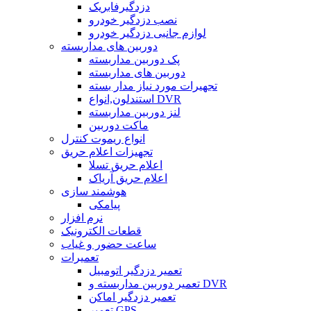
دزدگیرفابریک
نصب دزدگیر خودرو
لوازم جانبی دزدگیر خودرو
دوربین های مداربسته
پک دوربین مداربسته
دوربین های مداربسته
تجهیرات مورد نیاز مدار بسته
استندلون,انواع DVR
لنز دوربین مداربسته
ماکت دوربین
انواع ریموت کنترل
تجهیزات اعلام حریق
اعلام حریق تسلا
اعلام حریق آریاک
هوشمند سازی
پیامکی
نرم افزار
قطعات الکترونیک
ساعت حضور و غیاب
تعمیرات
تعمیر دزدگیر اتومبیل
تعمیر دوربین مداربسته و DVR
تعمیر دزدگیر اماکن
تعمیر GPS