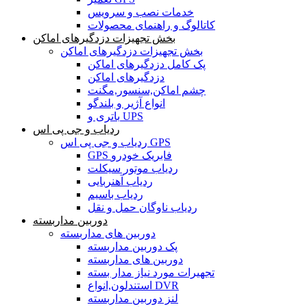
خدمات نصب و سرویس
کاتالوگ و راهنمای محصولات
بخش تجهیزات دزدگیرهای اماکن
بخش تجهیزات دزدگیرهای اماکن
پک کامل دزدگیرهای اماکن
دزدگیرهای اماکن
چشم اماکن,سنسور,مگنت
انواع آژیر و بلندگو
باتری و UPS
ردیاب و جی پی اس
ردیاب و جی پی اس GPS
GPS فابریک خودرو
ردیاب موتور سیکلت
ردیاب آهنربایی
ردیاب باسیم
ردیاب ناوگان حمل و نقل
دوربین مداربسته
دوربین های مداربسته
پک دوربین مداربسته
دوربین های مداربسته
تجهیرات مورد نیاز مدار بسته
استندلون,انواع DVR
لنز دوربین مداربسته