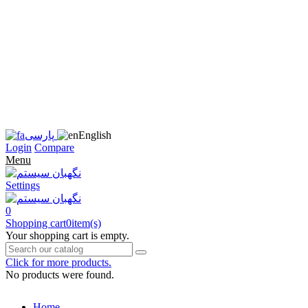
زبان
سایت
را
به
فارسی
تغییر
دهید
متوجه
شدم
English
پارسی
Login
Compare
Menu
Settings
0
Shopping cart
0
item(s)
Your shopping cart is empty.
Click for more products.
No products were found.
Home