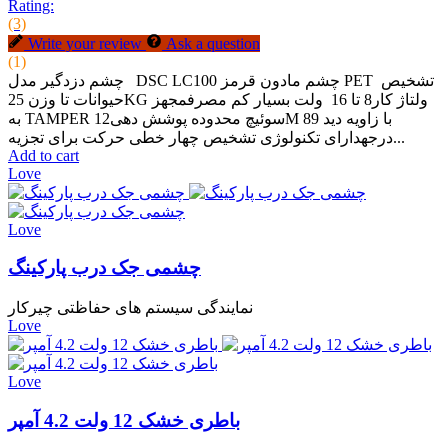
Rating:
(3)
Write your review
Ask a question
(1)
چشم دزدگیر مدل DSC LC100 چشم مادون قرمز PET تشخیص
حیوانات تا وزن 25KG ولتاژ کار8 تا 16 ولت بسیار کم مصرفمجهز
به TAMPER سوئیچ محدوده پوشش دهی12M با زاویه دید 89
درجهدارای تکنولوژی تشخیص چهار خطی حرکت برای تجزیه...
Add to cart
Love
Love
چشمی جک درب پارکینگ
نمایندگی سیستم های حفاظتی چیرکار
Love
Love
باطری خشک 12 ولت 4.2 آمپر