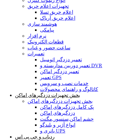
انواع ریموت کنترل
تجهیزات اعلام حریق
اعلام حریق تسلا
اعلام حریق آریاک
هوشمند سازی
پیامکی
نرم افزار
قطعات الکترونیک
ساعت حضور و غیاب
تعمیرات
تعمیر دزدگیر اتومبیل
تعمیر دوربین مداربسته و DVR
تعمیر دزدگیر اماکن
تعمیر GPS
خدمات نصب و سرویس
کاتالوگ و راهنمای محصولات
بخش تجهیزات دزدگیرهای اماکن
بخش تجهیزات دزدگیرهای اماکن
پک کامل دزدگیرهای اماکن
دزدگیرهای اماکن
چشم اماکن,سنسور,مگنت
انواع آژیر و بلندگو
باتری و UPS
ردیاب و جی پی اس