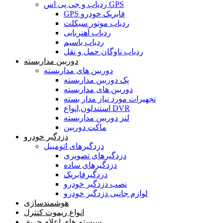
ردیاب و جی پی اس GPS
GPS فابریک خودرو
ردیاب موتور سیکلت
ردیاب آهنربایی
ردیاب باسیم
ردیاب ناوگان حمل و نقل
دوربین مداربسته
دوربین های مداربسته
پک دوربین مداربسته
دوربین های مداربسته
تجهیرات مورد نیاز مدار بسته
استندلون,انواع DVR
لنز دوربین مداربسته
ماکت دوربین
دزدگیر خودرو
دزدگیرهای اتومبیل
دزدگیرهای تصویری
دزدگیرهای ساده
دزدگیرفابریک
نصب دزدگیر خودرو
لوازم جانبی دزدگیر خودرو
هوشمندسازی
انواع ریموت کنترل
سیستم های اعلام حریق