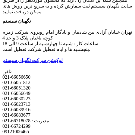
همچنین شما این امکان را دارید که محصول موردنظر را از طریق
سایت نگهبان سیستم ثبت سفارش کرده و به سریع ترین روش های
ممکن دریافت نمایید
نگهبان سیستم
تهران خیابان آزادی بین شادمان و یادگار امام روبروی شرکت زمزم
کوچه باغبان پلاک 3 واحد 4
ساعات کار : شنبه تا چهارشنبه از ساعت 9 الی 18
پنجشنبه ها و ایام تعطیل شرکت تعطیل است.
لوکیشن شرکت نگهبان سیستم
تلفن:
021-66056650
021-66051812
021-66051320
021-66056649
021-66030223
021-66023713
021-66039916
021-66083677
مدیریت : 66718078-021
021-66724299
09121006465