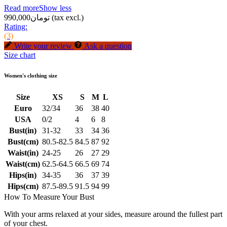
Read more
Show less
(tax excl.)
تومان990,000
Rating:
(3)
Write your review
Ask a question
Size chart
Women's clothing size
Size
XS
S
M
L
Euro
32/34
36
38
40
USA
0/2
4
6
8
Bust(in)
31-32
33
34
36
Bust(cm)
80.5-82.5
84.5
87
92
Waist(in)
24-25
26
27
29
Waist(cm)
62.5-64.5
66.5
69
74
Hips(in)
34-35
36
37
39
Hips(cm)
87.5-89.5
91.5
94
99
How To Measure Your Bust
With your arms relaxed at your sides, measure around the fullest part
of your chest.