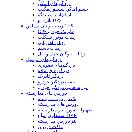
دزدگیرهای اماکن
چشم اماکن,سنسور,مگنت
انواع آژیر و بلندگو
باتری و UPS
ردیاب و جی پی اس GPS
GPS فابریک خودرو
ردیاب موتور سیکلت
ردیاب آهنربایی
ردیاب باسیم
ردیاب ناوگان حمل و نقل
دزدگیرهای اتومبیل
دزدگیرهای تصویری
دزدگیرهای ساده
دزدگیرفابریک
نصب دزدگیر خودرو
لوازم جانبی دزدگیر خودرو
دوربین های مداربسته
پک دوربین مداربسته
دوربین های مداربسته
تجهیرات مورد نیاز مدار بسته
استندلون,انواع DVR
لنز دوربین مداربسته
ماکت دوربین