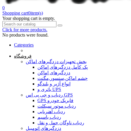
0
Shopping cart
0
item(s)
Your shopping cart is empty.
Click for more products.
No products were found.
Categories
خانه
فروشگاه
بخش تجهیزات دزدگیرهای اماکن
پک کامل دزدگیرهای اماکن
دزدگیرهای اماکن
چشم اماکن,سنسور,مگنت
انواع آژیر و بلندگو
باتری و UPS
ردیاب و جی پی اس GPS
GPS فابریک خودرو
ردیاب موتور سیکلت
ردیاب آهنربایی
ردیاب باسیم
ردیاب ناوگان حمل و نقل
دزدگیرهای اتومبیل