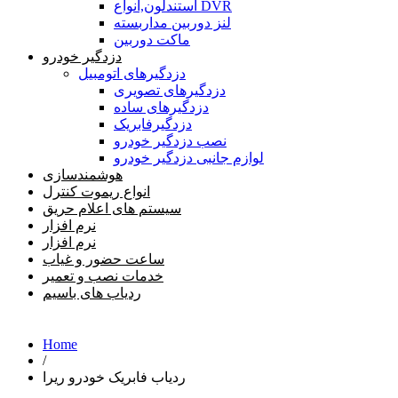
استندلون,انواع DVR
لنز دوربین مداربسته
ماکت دوربین
دزدگیر خودرو
دزدگیرهای اتومبیل
دزدگیرهای تصویری
دزدگیرهای ساده
دزدگیرفابریک
نصب دزدگیر خودرو
لوازم جانبی دزدگیر خودرو
هوشمندسازی
انواع ریموت کنترل
سیستم های اعلام حریق
نرم افزار
نرم افزار
ساعت حضور و غیاب
خدمات نصب و تعمیر
ردیاب های باسیم
Home
/
ردیاب فابریک خودرو ریرا