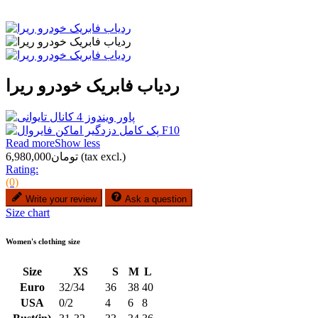
ردیاب فابریک خودرو ریرا
Read more
Show less
(tax excl.)
تومان6,980,000
Rating:
(0)
Write your review
Ask a question
Size chart
Women's clothing size
Size
XS
S
M
L
Euro
32/34
36
38
40
USA
0/2
4
6
8