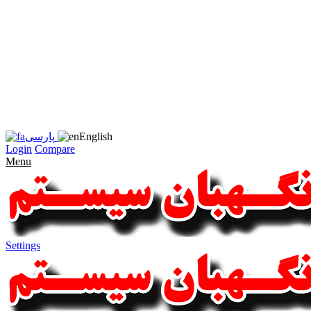
زبان
سایت
را
به
فارسی
تغییر
دهید
متوجه
شدم
English
پارسی
Login
Compare
Menu
Settings