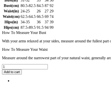
Bust(in)
31-32
33
34
36
Bust(cm)
80.5-82.5
84.5
87
92
Waist(in)
24-25
26
27
29
Waist(cm)
62.5-64.5
66.5
69
74
Hips(in)
34-35
36
37
39
Hips(cm)
87.5-89.5
91.5
94
99
How To Measure Your Bust
With your arms relaxed at your sides, measure around the fullest part 
How To Measure Your Waist
Measure around the narrowest part of your natural waist, generally ar
Add to cart