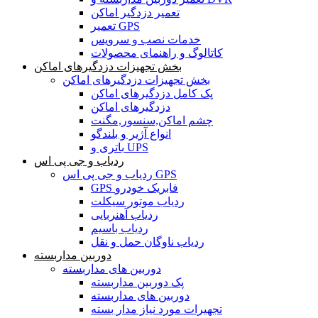
تعمیر دزدگیر اماکن
تعمیر GPS
خدمات نصب و سرویس
کاتالوگ و راهنمای محصولات
بخش تجهیزات دزدگیرهای اماکن
بخش تجهیزات دزدگیرهای اماکن
پک کامل دزدگیرهای اماکن
دزدگیرهای اماکن
چشم اماکن,سنسور,مگنت
انواع آژیر و بلندگو
باتری و UPS
ردیاب و جی پی اس
ردیاب و جی پی اس GPS
GPS فابریک خودرو
ردیاب موتور سیکلت
ردیاب آهنربایی
ردیاب باسیم
ردیاب ناوگان حمل و نقل
دوربین مداربسته
دوربین های مداربسته
پک دوربین مداربسته
دوربین های مداربسته
تجهیرات مورد نیاز مدار بسته