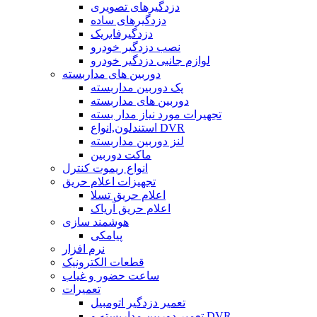
دزدگیرهای تصویری
دزدگیرهای ساده
دزدگیرفابریک
نصب دزدگیر خودرو
لوازم جانبی دزدگیر خودرو
دوربین های مداربسته
پک دوربین مداربسته
دوربین های مداربسته
تجهیرات مورد نیاز مدار بسته
استندلون,انواع DVR
لنز دوربین مداربسته
ماکت دوربین
انواع ریموت کنترل
تجهیزات اعلام حریق
اعلام حریق تسلا
اعلام حریق آریاک
هوشمند سازی
پیامکی
نرم افزار
قطعات الکترونیک
ساعت حضور و غیاب
تعمیرات
تعمیر دزدگیر اتومبیل
تعمیر دوربین مداربسته و DVR