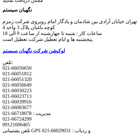
ممکن دریافت نمایید
نگهبان سیستم
تهران خیابان آزادی بین شادمان و یادگار امام روبروی شرکت زمزم
کوچه باغبان پلاک 3 واحد 4
ساعات کار : شنبه تا چهارشنبه از ساعت 9 الی 18
پنجشنبه ها و ایام تعطیل شرکت تعطیل است.
لوکیشن شرکت نگهبان سیستم
تلفن:
021-66056650
021-66051812
021-66051320
021-66056649
021-66030223
021-66023713
021-66039916
021-66083677
مدیریت : 66718078-021
021-66724299
09121006465
تلفن پشتیبانی GPS و ردیاب : 66029031-021