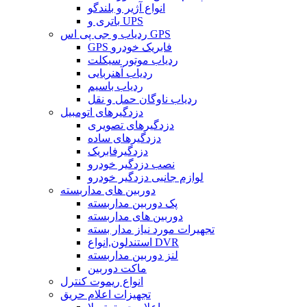
انواع آژیر و بلندگو
باتری و UPS
ردیاب و جی پی اس GPS
GPS فابریک خودرو
ردیاب موتور سیکلت
ردیاب آهنربایی
ردیاب باسیم
ردیاب ناوگان حمل و نقل
دزدگیرهای اتومبیل
دزدگیرهای تصویری
دزدگیرهای ساده
دزدگیرفابریک
نصب دزدگیر خودرو
لوازم جانبی دزدگیر خودرو
دوربین های مداربسته
پک دوربین مداربسته
دوربین های مداربسته
تجهیرات مورد نیاز مدار بسته
استندلون,انواع DVR
لنز دوربین مداربسته
ماکت دوربین
انواع ریموت کنترل
تجهیزات اعلام حریق