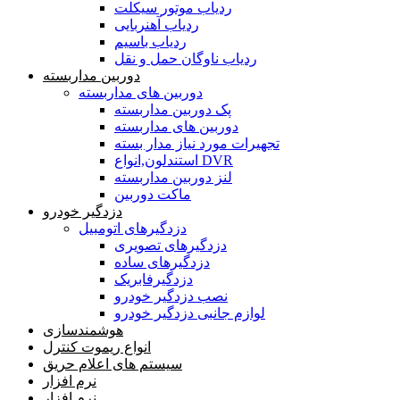
ردیاب موتور سیکلت
ردیاب آهنربایی
ردیاب باسیم
ردیاب ناوگان حمل و نقل
دوربین مداربسته
دوربین های مداربسته
پک دوربین مداربسته
دوربین های مداربسته
تجهیرات مورد نیاز مدار بسته
استندلون,انواع DVR
لنز دوربین مداربسته
ماکت دوربین
دزدگیر خودرو
دزدگیرهای اتومبیل
دزدگیرهای تصویری
دزدگیرهای ساده
دزدگیرفابریک
نصب دزدگیر خودرو
لوازم جانبی دزدگیر خودرو
هوشمندسازی
انواع ریموت کنترل
سیستم های اعلام حریق
نرم افزار
نرم افزار