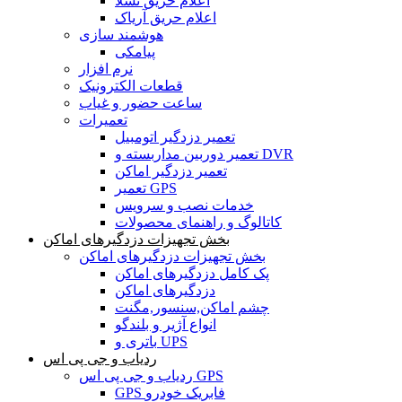
اعلام حریق تسلا
اعلام حریق آریاک
هوشمند سازی
پیامکی
نرم افزار
قطعات الکترونیک
ساعت حضور و غیاب
تعمیرات
تعمیر دزدگیر اتومبیل
تعمیر دوربین مداربسته و DVR
تعمیر دزدگیر اماکن
تعمیر GPS
خدمات نصب و سرویس
کاتالوگ و راهنمای محصولات
بخش تجهیزات دزدگیرهای اماکن
بخش تجهیزات دزدگیرهای اماکن
پک کامل دزدگیرهای اماکن
دزدگیرهای اماکن
چشم اماکن,سنسور,مگنت
انواع آژیر و بلندگو
باتری و UPS
ردیاب و جی پی اس
ردیاب و جی پی اس GPS
GPS فابریک خودرو