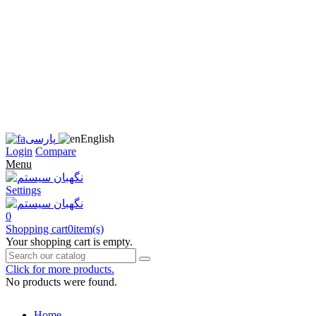
زبان
سایت
را
به
فارسی
تغییر
دهید
متوجه
شدم
English
پارسی
Login
Compare
Menu
Settings
0
Shopping cart
0
item(s)
Your shopping cart is empty.
Click for more products.
No products were found.
Home