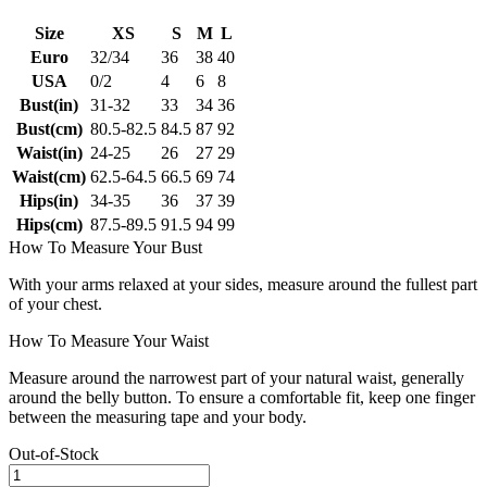
Size
XS
S
M
L
Euro
32/34
36
38
40
USA
0/2
4
6
8
Bust(in)
31-32
33
34
36
Bust(cm)
80.5-82.5
84.5
87
92
Waist(in)
24-25
26
27
29
Waist(cm)
62.5-64.5
66.5
69
74
Hips(in)
34-35
36
37
39
Hips(cm)
87.5-89.5
91.5
94
99
How To Measure Your Bust
With your arms relaxed at your sides, measure around the fullest part
of your chest.
How To Measure Your Waist
Measure around the narrowest part of your natural waist, generally
around the belly button. To ensure a comfortable fit, keep one finger
between the measuring tape and your body.
Out-of-Stock