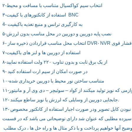
۲-انتخاب سیم کواکسیال متناسب با مسافت و محیط
۳-استفاده از کانکتورهای با کیفیت  BNC
4- به کارگیری ترانس و منبع تغذیه باکیفیت
۵-نصب پایه دوربین و دوربین در محل مناسب بدون لرزش
DVR- دور از دکل های فشار قوی
۷-استفاده از دوربین ها و لنز های باکیفیت
۸-از یک برق ثابت و بدون تناوب ۲۲۰ ولت استفاده نمایید
۹- در صورت امکان از سیم ارت استفاده کنید
۱۰-متناسب ساختن نور محیط با دوربین خریداری شده
وازمی که نویز تولید میکنند از کواد – سوئیچر – دی وی آر و مانیتور
۱۲- جابجایی دوربین از وسایلی که لرزش یا نویز ساطع میکنند.
 تکه نبودن کابل تصویر ودر صورت اجبار استفاده از کانکتور مخصوص
 سیزده مطلبی که عنوان شد دارای توضیحاتی می باشد که در قسمت
توضیح آنها خواهیم پرداخت و با ذکر مثال ها و راه حل ها ، درک مطلب