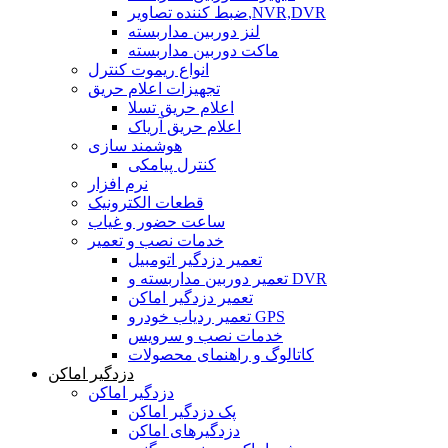
ضبط کننده تصاویر,NVR,DVR
لنز دوربین مداربسته
ماکت دوربین مداربسته
انواع ریموت کنترل
تجهیزات اعلام حریق
اعلام حریق تسلا
اعلام حریق آریاک
هوشمند سازی
کنترل پیامکی
نرم افزار
قطعات الکترونیک
ساعت حضور و غیاب
خدمات نصب و تعمیر
تعمیر دزدگیر اتومبیل
تعمیر دوربین مداربسته و DVR
تعمیر دزدگیر اماکن
تعمیر ردیاب خودرو GPS
خدمات نصب و سرویس
کاتالوگ و راهنمای محصولات
دزدگیر اماکن
دزدگیر اماکن
پک دزدگیر اماکن
دزدگیرهای اماکن