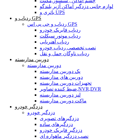
چشم اماکن , سنسور,مگنت
لوازم جانبی دزدگیر اماکن آژیر بلندگو
باتری و UPS
ردیاب و GPS
ردیاب و جی پی اس GPS
ردیاب فابریک خودرو
ردیاب موتور سیکلت
ردیاب آهنربایی
نصب تخصصی ردیاب خودرو
ردیاب ناوگان حمل و نقل
دوربین مداربسته
دوربین مداربسته
پک دوربین مداربسته
دوربین های مداربسته
تجهیزات دوربین مداربسته
ضبط کننده تصاویر,NVR,DVR
لنز دوربین مداربسته
ماکت دوربین مداربسته
دزدگیر خودرو
دزدگیر خودرو
دزدگیرهای تصویری
دزدگیرهای ساده
دزدگیر فابریک خودرو
نصب دزدگیر ماهواره ای