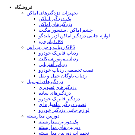
فروشگاه
تجهیزات دزدگیرهای اماکن
پک دزدگیر اماکن
دزدگیرهای اماکن
چشم اماکن , سنسور,مگنت
لوازم جانبی دزدگیر اماکن آژیر بلندگو
باتری و UPS
ردیاب و جی پی اس GPS
ردیاب فابریک خودرو
ردیاب موتور سیکلت
ردیاب آهنربایی
نصب تخصصی ردیاب خودرو
ردیاب ناوگان حمل و نقل
دزدگیرهای اتومبیل
دزدگیرهای تصویری
دزدگیرهای ساده
دزدگیر فابریک خودرو
نصب دزدگیر ماهواره ای
لوازم جانبی دزدگیر خودرو
دوربین مداربسته
پک دوربین مداربسته
دوربین های مداربسته
تجهیزات دوربین مداربسته