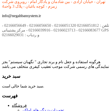
تهران - خیابان آزادی - بین شادمان و یادگار امام - روبروی شرکت
زمزم - کوچه باغبان - پلاک 3 واحد4
info@negahbansystem.ir
تلفن : 02166051812 02166051320 - 02166056650 - 02166056649 -
02166083677 - 02166023713 - 02166039916 - مرکز پشتیبانی GPS
و ردیاب : 02166029031
هرگونه استفاده و جعل نام و برند تجاری " نگهبان سیستم" بجز
نمایندگی های رسمی شرکت موجب تعقیب کیفری متخلف می باشد
سبد خرید
سبد خرید شما خالی است.
فهرست
فروشگاه
تجهیزات دزدگیرهای اماکن