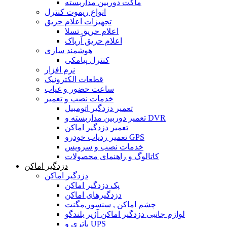
ماکت دوربین مداربسته
انواع ریموت کنترل
تجهیزات اعلام حریق
اعلام حریق تسلا
اعلام حریق آریاک
هوشمند سازی
کنترل پیامکی
نرم افزار
قطعات الکترونیک
ساعت حضور و غیاب
خدمات نصب و تعمیر
تعمیر دزدگیر اتومبیل
تعمیر دوربین مداربسته و DVR
تعمیر دزدگیر اماکن
تعمیر ردیاب خودرو GPS
خدمات نصب و سرویس
کاتالوگ و راهنمای محصولات
دزدگیر اماکن
دزدگیر اماکن
پک دزدگیر اماکن
دزدگیرهای اماکن
چشم اماکن , سنسور,مگنت
لوازم جانبی دزدگیر اماکن آژیر بلندگو
باتری و UPS