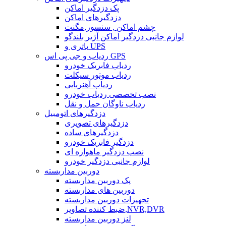
پک دزدگیر اماکن
دزدگیرهای اماکن
چشم اماکن , سنسور,مگنت
لوازم جانبی دزدگیر اماکن آژیر بلندگو
باتری و UPS
ردیاب و جی پی اس GPS
ردیاب فابریک خودرو
ردیاب موتور سیکلت
ردیاب آهنربایی
نصب تخصصی ردیاب خودرو
ردیاب ناوگان حمل و نقل
دزدگیرهای اتومبیل
دزدگیرهای تصویری
دزدگیرهای ساده
دزدگیر فابریک خودرو
نصب دزدگیر ماهواره ای
لوازم جانبی دزدگیر خودرو
دوربین مداربسته
پک دوربین مداربسته
دوربین های مداربسته
تجهیزات دوربین مداربسته
ضبط کننده تصاویر,NVR,DVR
لنز دوربین مداربسته