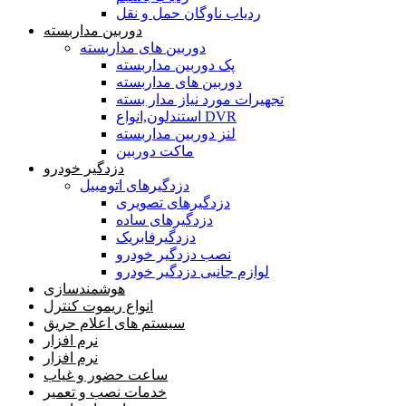
ردیاب ناوگان حمل و نقل
دوربین مداربسته
دوربین های مداربسته
پک دوربین مداربسته
دوربین های مداربسته
تجهیرات مورد نیاز مدار بسته
استندلون,انواع DVR
لنز دوربین مداربسته
ماکت دوربین
دزدگیر خودرو
دزدگیرهای اتومبیل
دزدگیرهای تصویری
دزدگیرهای ساده
دزدگیرفابریک
نصب دزدگیر خودرو
لوازم جانبی دزدگیر خودرو
هوشمندسازی
انواع ریموت کنترل
سیستم های اعلام حریق
نرم افزار
نرم افزار
ساعت حضور و غیاب
خدمات نصب و تعمیر