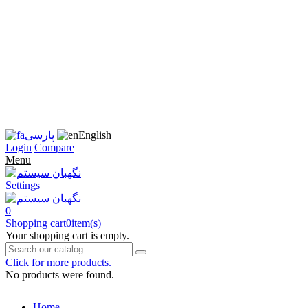
زبان
سایت
را
به
فارسی
تغییر
دهید
متوجه
شدم
English
پارسی
Login
Compare
Menu
Settings
0
Shopping cart
0
item(s)
Your shopping cart is empty.
Click for more products.
No products were found.
Home