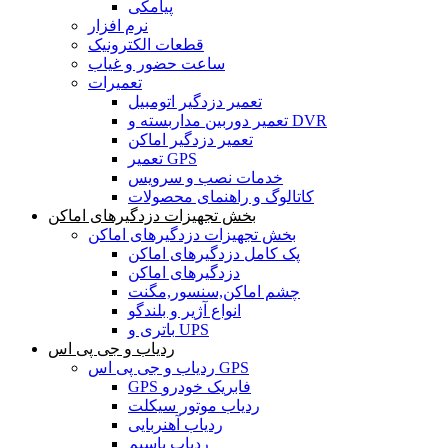
پیامکی
نرم افزار
قطعات الکترونیک
ساعت حضور و غیاب
تعمیرات
تعمیر دزدگیر اتومبیل
تعمیر دوربین مداربسته و DVR
تعمیر دزدگیر اماکن
تعمیر GPS
خدمات نصب و سرویس
کاتالوگ و راهنمای محصولات
بخش تجهیزات دزدگیرهای اماکن
بخش تجهیزات دزدگیرهای اماکن
پک کامل دزدگیرهای اماکن
دزدگیرهای اماکن
چشم اماکن,سنسور,مگنت
انواع آژیر و بلندگو
باتری و UPS
ردیاب و جی پی اس
ردیاب و جی پی اس GPS
GPS فابریک خودرو
ردیاب موتور سیکلت
ردیاب آهنربایی
ردیاب باسیم