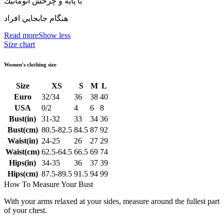
با پايه و چرخش اتوماتيك
هنگام جابجايي افراد
Read more
Show less
Size chart
Women's clothing size
Size
XS
S
M
L
Euro
32/34
36
38
40
USA
0/2
4
6
8
Bust(in)
31-32
33
34
36
Bust(cm)
80.5-82.5
84.5
87
92
Waist(in)
24-25
26
27
29
Waist(cm)
62.5-64.5
66.5
69
74
Hips(in)
34-35
36
37
39
Hips(cm)
87.5-89.5
91.5
94
99
How To Measure Your Bust
With your arms relaxed at your sides, measure around the fullest part
of your chest.