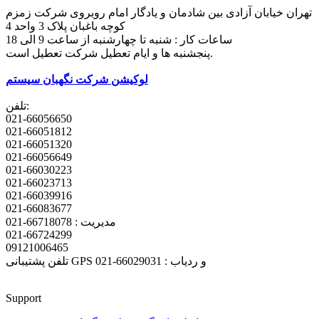
تهران خیابان آزادی بین شادمان و یادگار امام روبروی شرکت زمزم
کوچه باغبان پلاک 3 واحد 4
ساعات کار : شنبه تا چهارشنبه از ساعت 9 الی 18
پنجشنبه ها و ایام تعطیل شرکت تعطیل است.
لوکیشن شرکت نگهبان سیستم
تلفن:
021-66056650
021-66051812
021-66051320
021-66056649
021-66030223
021-66023713
021-66039916
021-66083677
مدیریت : 66718078-021
021-66724299
09121006465
تلفن پشتیبانی GPS و ردیاب : 66029031-021
Support