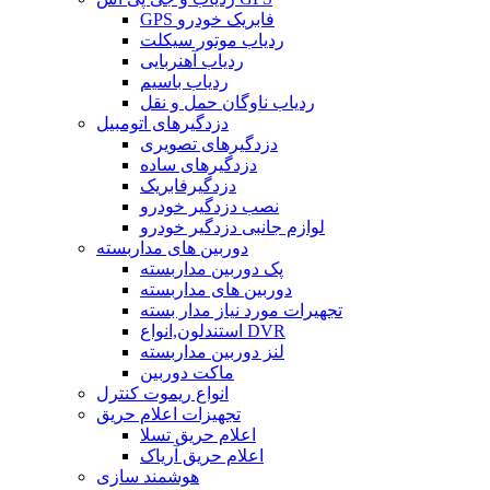
GPS فابریک خودرو
ردیاب موتور سیکلت
ردیاب آهنربایی
ردیاب باسیم
ردیاب ناوگان حمل و نقل
دزدگیرهای اتومبیل
دزدگیرهای تصویری
دزدگیرهای ساده
دزدگیرفابریک
نصب دزدگیر خودرو
لوازم جانبی دزدگیر خودرو
دوربین های مداربسته
پک دوربین مداربسته
دوربین های مداربسته
تجهیرات مورد نیاز مدار بسته
استندلون,انواع DVR
لنز دوربین مداربسته
ماکت دوربین
انواع ریموت کنترل
تجهیزات اعلام حریق
اعلام حریق تسلا
اعلام حریق آریاک
هوشمند سازی