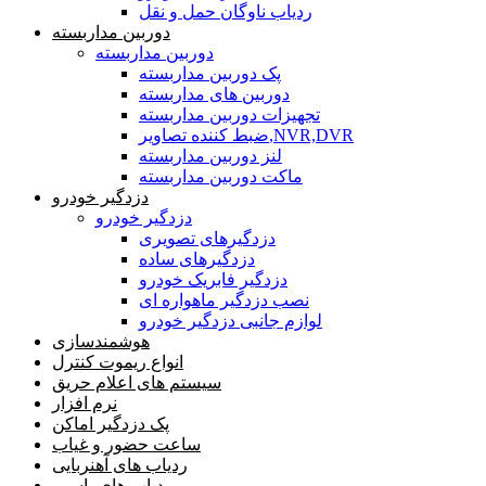
ردیاب ناوگان حمل و نقل
دوربین مداربسته
دوربین مداربسته
پک دوربین مداربسته
دوربین های مداربسته
تجهیزات دوربین مداربسته
ضبط کننده تصاویر,NVR,DVR
لنز دوربین مداربسته
ماکت دوربین مداربسته
دزدگیر خودرو
دزدگیر خودرو
دزدگیرهای تصویری
دزدگیرهای ساده
دزدگیر فابریک خودرو
نصب دزدگیر ماهواره ای
لوازم جانبی دزدگیر خودرو
هوشمندسازی
انواع ریموت کنترل
سیستم های اعلام حریق
نرم افزار
پک دزدگیر اماکن
ساعت حضور و غیاب
ردیاب های آهنربایی
ردیاب های باسیم