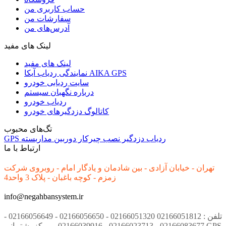
حساب کاربری من
سفارشات من
آدرس‌های من
لینک های مفید
لینک های مفید
نمایندگی ردیاب آیکا AIKA GPS
سایت ردیابی خودرو
درباره نگهبان سیستم
ردیاب خودرو
کاتالوگ دزدگیرهای خودرو
تگ‌های محبوب
ردیاب
دزدگیر
نصب
چیرکار
دوربین مداربسته
GPS
ارتباط با ما
تهران - خیابان آزادی - بین شادمان و یادگار امام - روبروی شرکت
زمزم - کوچه باغبان - پلاک 3 واحد4
info@negahbansystem.ir
تلفن : 02166051812 02166051320 - 02166056650 - 02166056649 -
02166083677 - 02166023713 - 02166039916 - مرکز پشتیبانی GPS