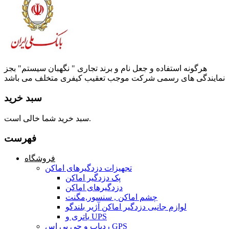
هرگونه استفاده و جعل نام و برند تجاری " نگهبان سیستم" بجز
نمایندگی های رسمی شرکت موجب تعقیب کیفری متخلف می باشد
سبد خرید
سبد خرید شما خالی است.
فهرست
فروشگاه
تجهیزات دزدگیرهای اماکن
پک دزدگیر اماکن
دزدگیرهای اماکن
چشم اماکن , سنسور,مگنت
لوازم جانبی دزدگیر اماکن آژیر بلندگو
باتری و UPS
ردیاب و جی پی اس GPS