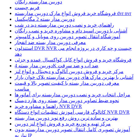
دوربین مداربسته رایگان
فریم چیست
فروشگاه خرید فروش انواع مارک دوربین مداربسته dvr nvr
دوربین مدار بسته 2 مگاپیکسل
راهنمای خرید و نصب دوربین مداربسته ديد در شب
آشنایی با دوربین اسپید دام و مشاوره خرید و نصب رایگان
آموزشگاه انتقال تصویر دوربین روی موبایل و کامپیوتر
معرفی دوربین مدار بسته ضد انفجار
استندلون DVR NVR چیست و چه کاری در پروژه انجام می
دهد
فروشگاه خرید و فروش انواع کابل کواکسیال عمده و جزئی
دوربین مدار بسته 4K ضد آب و ضد سرقت
مرکز خرید و فروش دوربین آنالوگ و دیجیتال و انواع لنز
آشنایی با بهترین مارک های دوربين مداربسته پلاک خوان بازار
معرفی دوربین مدار بسته با کیفیت تصویر بالا و قیمت
مناسب
مراحل انتخاب خرید و نصب دوربین مداربسته برای آماتورها
نحوه ضبط تصاویر دوربین مدار بسته روی هارد دیسک
راهنما و مشاوره خرید NVR DVR
کاتالوگ فارسی آموزش تنظیمات انواع دستگاه NVR DVR
بهترین و ساده ترین روش رفع نویز دوربین مدار بسته
مرکز تهیه و توزیع خرید و فروش انواع لنز دوربین
آموزش تصویری کامل انتقال تصویر دوربین مداربسته بدون
نیاز به IP