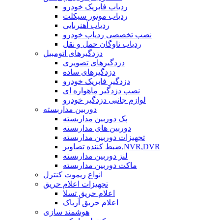
ردیاب فابریک خودرو
ردیاب موتور سیکلت
ردیاب آهنربایی
نصب تخصصی ردیاب خودرو
ردیاب ناوگان حمل و نقل
دزدگیرهای اتومبیل
دزدگیرهای تصویری
دزدگیرهای ساده
دزدگیر فابریک خودرو
نصب دزدگیر ماهواره ای
لوازم جانبی دزدگیر خودرو
دوربین مداربسته
پک دوربین مداربسته
دوربین های مداربسته
تجهیزات دوربین مداربسته
ضبط کننده تصاویر,NVR,DVR
لنز دوربین مداربسته
ماکت دوربین مداربسته
انواع ریموت کنترل
تجهیزات اعلام حریق
اعلام حریق تسلا
اعلام حریق آریاک
هوشمند سازی