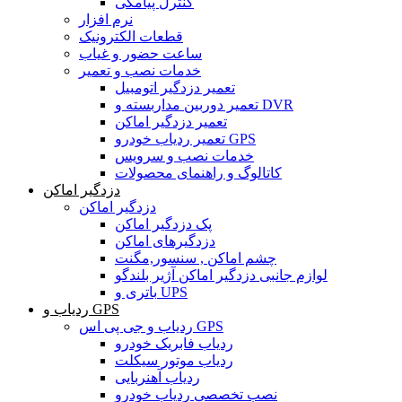
کنترل پیامکی
نرم افزار
قطعات الکترونیک
ساعت حضور و غیاب
خدمات نصب و تعمیر
تعمیر دزدگیر اتومبیل
تعمیر دوربین مداربسته و DVR
تعمیر دزدگیر اماکن
تعمیر ردیاب خودرو GPS
خدمات نصب و سرویس
کاتالوگ و راهنمای محصولات
دزدگیر اماکن
دزدگیر اماکن
پک دزدگیر اماکن
دزدگیرهای اماکن
چشم اماکن , سنسور,مگنت
لوازم جانبی دزدگیر اماکن آژیر بلندگو
باتری و UPS
ردیاب و GPS
ردیاب و جی پی اس GPS
ردیاب فابریک خودرو
ردیاب موتور سیکلت
ردیاب آهنربایی
نصب تخصصی ردیاب خودرو