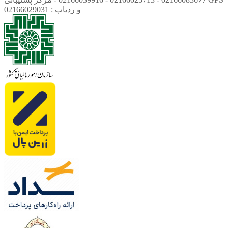
و ردیاب : 02166029031