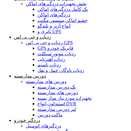
بخش تجهیزات دزدگیرهای اماکن
پک کامل دزدگیرهای اماکن
دزدگیرهای اماکن
چشم اماکن,سنسور,مگنت
انواع آژیر و بلندگو
باتری و UPS
ردیاب و جی پی اس
ردیاب و جی پی اس GPS
GPS فابریک خودرو
ردیاب موتور سیکلت
ردیاب آهنربایی
ردیاب باسیم
ردیاب ناوگان حمل و نقل
دوربین مداربسته
دوربین های مداربسته
پک دوربین مداربسته
دوربین های مداربسته
تجهیرات مورد نیاز مدار بسته
استندلون,انواع DVR
لنز دوربین مداربسته
ماکت دوربین
دزدگیر خودرو
دزدگیرهای اتومبیل