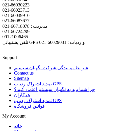
021-66030223
021-66023713
021-66039916
021-66083677
مدیریت : 66718078-021
021-66724299
09121006465
تلفن پشتیبانی GPS و ردیاب : 66029031-021
Support
شرایط نمایندگی شرکت نگهبان سیستم
Contact us
Sitemap
تمدید اشتراک ردیاب GPS
چرا شما باید به نگهبان سیستم اعتماد کنید؟
همکاران
تمدید اشتراک ردیاب GPS
قوانین فروشگاه
My Account
خانه