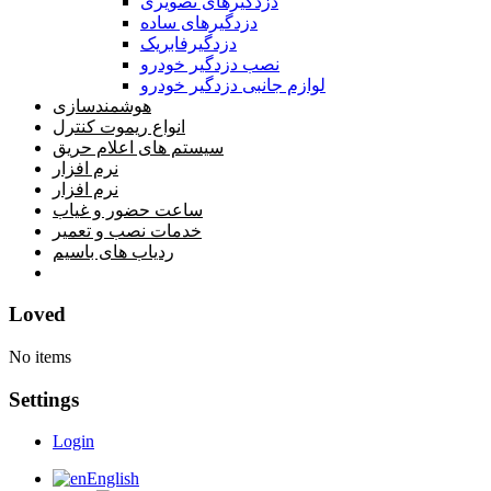
دزدگیرهای تصویری
دزدگیرهای ساده
دزدگیرفابریک
نصب دزدگیر خودرو
لوازم جانبی دزدگیر خودرو
هوشمندسازی
انواع ریموت کنترل
سیستم های اعلام حریق
نرم افزار
نرم افزار
ساعت حضور و غیاب
خدمات نصب و تعمیر
ردیاب های باسیم
خانه
Loved
No items
Settings
Login
English