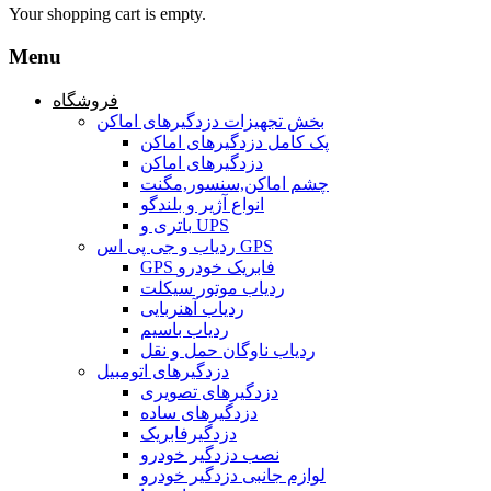
Your shopping cart is empty.
Menu
فروشگاه
بخش تجهیزات دزدگیرهای اماکن
پک کامل دزدگیرهای اماکن
دزدگیرهای اماکن
چشم اماکن,سنسور,مگنت
انواع آژیر و بلندگو
باتری و UPS
ردیاب و جی پی اس GPS
GPS فابریک خودرو
ردیاب موتور سیکلت
ردیاب آهنربایی
ردیاب باسیم
ردیاب ناوگان حمل و نقل
دزدگیرهای اتومبیل
دزدگیرهای تصویری
دزدگیرهای ساده
دزدگیرفابریک
نصب دزدگیر خودرو
لوازم جانبی دزدگیر خودرو