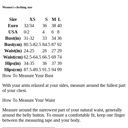
Women's clothing size
Size
XS
S
M
L
Euro
32/34
36
38
40
USA
0/2
4
6
8
Bust(in)
31-32
33
34
36
Bust(cm)
80.5-82.5
84.5
87
92
Waist(in)
24-25
26
27
29
Waist(cm)
62.5-64.5
66.5
69
74
Hips(in)
34-35
36
37
39
Hips(cm)
87.5-89.5
91.5
94
99
How To Measure Your Bust
With your arms relaxed at your sides, measure around the fullest part
of your chest.
How To Measure Your Waist
Measure around the narrowest part of your natural waist, generally
around the belly button. To ensure a comfortable fit, keep one finger
between the measuring tape and your body.