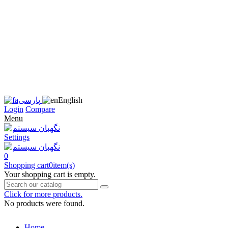
زبان
سایت
را
به
فارسی
تغییر
دهید
متوجه
شدم
English
پارسی
Login
Compare
Menu
Settings
0
Shopping cart
0
item(s)
Your shopping cart is empty.
Click for more products.
No products were found.
Home