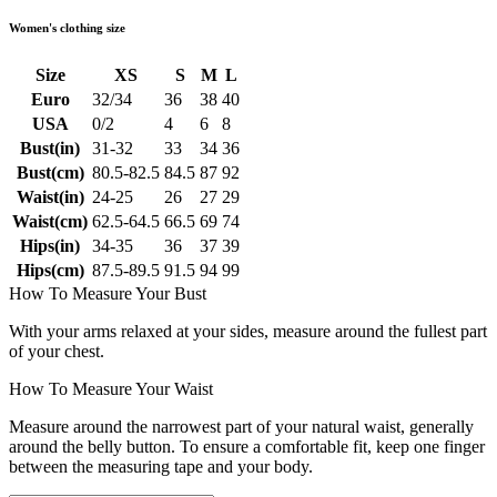
Women's clothing size
Size
XS
S
M
L
Euro
32/34
36
38
40
USA
0/2
4
6
8
Bust(in)
31-32
33
34
36
Bust(cm)
80.5-82.5
84.5
87
92
Waist(in)
24-25
26
27
29
Waist(cm)
62.5-64.5
66.5
69
74
Hips(in)
34-35
36
37
39
Hips(cm)
87.5-89.5
91.5
94
99
How To Measure Your Bust
With your arms relaxed at your sides, measure around the fullest part
of your chest.
How To Measure Your Waist
Measure around the narrowest part of your natural waist, generally
around the belly button. To ensure a comfortable fit, keep one finger
between the measuring tape and your body.