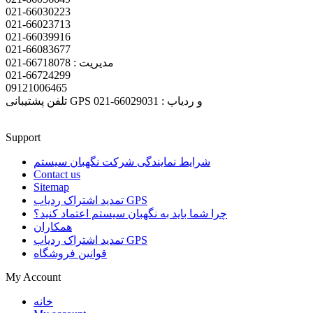
021-66030223
021-66023713
021-66039916
021-66083677
مدیریت : 66718078-021
021-66724299
09121006465
تلفن پشتیبانی GPS و ردیاب : 66029031-021
Support
شرایط نمایندگی شرکت نگهبان سیستم
Contact us
Sitemap
تمدید اشتراک ردیاب GPS
چرا شما باید به نگهبان سیستم اعتماد کنید؟
همکاران
تمدید اشتراک ردیاب GPS
قوانین فروشگاه
My Account
خانه