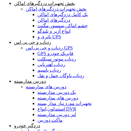
بخش تجهیزات دزدگیرهای اماکن
بخش تجهیزات دزدگیرهای اماکن
پک کامل دزدگیرهای اماکن
دزدگیرهای اماکن
چشم اماکن,سنسور,مگنت
انواع آژیر و بلندگو
باتری و UPS
ردیاب و جی پی اس
ردیاب و جی پی اس GPS
GPS فابریک خودرو
ردیاب موتور سیکلت
ردیاب آهنربایی
ردیاب باسیم
ردیاب ناوگان حمل و نقل
دوربین مداربسته
دوربین های مداربسته
پک دوربین مداربسته
دوربین های مداربسته
تجهیرات مورد نیاز مدار بسته
استندلون,انواع DVR
لنز دوربین مداربسته
ماکت دوربین
دزدگیر خودرو