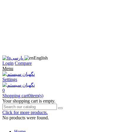
زبان
سایت
را
به
فارسی
تغییر
دهید
متوجه
شدم
English
پارسی
Login
Compare
Menu
Settings
0
Shopping cart
0
item(s)
Your shopping cart is empty.
Click for more products.
No products were found.
Home