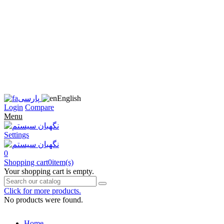
زبان
سایت
را
به
فارسی
تغییر
دهید
متوجه
شدم
English
پارسی
Login
Compare
Menu
Settings
0
Shopping cart
0
item(s)
Your shopping cart is empty.
Click for more products.
No products were found.
Home