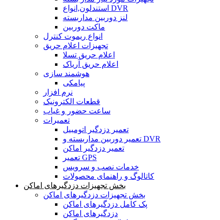
استندلون,انواع DVR
لنز دوربین مداربسته
ماکت دوربین
انواع ریموت کنترل
تجهیزات اعلام حریق
اعلام حریق تسلا
اعلام حریق آریاک
هوشمند سازی
پیامکی
نرم افزار
قطعات الکترونیک
ساعت حضور و غیاب
تعمیرات
تعمیر دزدگیر اتومبیل
تعمیر دوربین مداربسته و DVR
تعمیر دزدگیر اماکن
تعمیر GPS
خدمات نصب و سرویس
کاتالوگ و راهنمای محصولات
بخش تجهیزات دزدگیرهای اماکن
بخش تجهیزات دزدگیرهای اماکن
پک کامل دزدگیرهای اماکن
دزدگیرهای اماکن