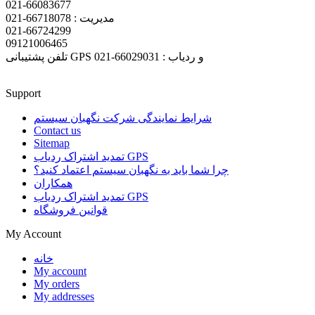
021-66083677
مدیریت : 66718078-021
021-66724299
09121006465
تلفن پشتیبانی GPS و ردیاب : 66029031-021
Support
شرایط نمایندگی شرکت نگهبان سیستم
Contact us
Sitemap
تمدید اشتراک ردیاب GPS
چرا شما باید به نگهبان سیستم اعتماد کنید؟
همکاران
تمدید اشتراک ردیاب GPS
قوانین فروشگاه
My Account
خانه
My account
My orders
My addresses