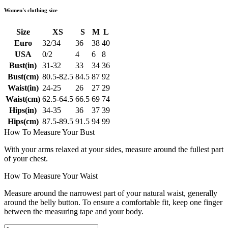
Women's clothing size
Size
XS
S
M
L
Euro
32/34
36
38
40
USA
0/2
4
6
8
Bust(in)
31-32
33
34
36
Bust(cm)
80.5-82.5
84.5
87
92
Waist(in)
24-25
26
27
29
Waist(cm)
62.5-64.5
66.5
69
74
Hips(in)
34-35
36
37
39
Hips(cm)
87.5-89.5
91.5
94
99
How To Measure Your Bust
With your arms relaxed at your sides, measure around the fullest part
of your chest.
How To Measure Your Waist
Measure around the narrowest part of your natural waist, generally
around the belly button. To ensure a comfortable fit, keep one finger
between the measuring tape and your body.