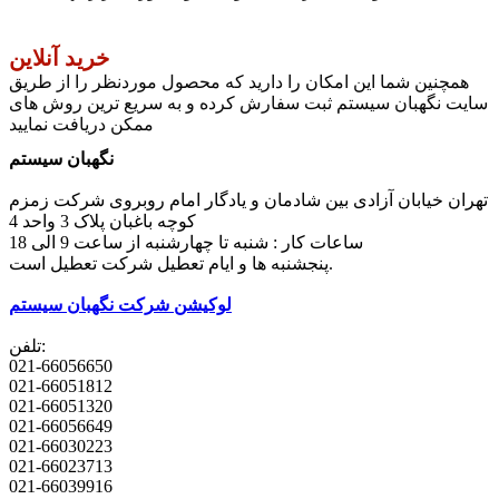
خرید آنلاین
همچنین شما این امکان را دارید که محصول موردنظر را از طریق
سایت نگهبان سیستم ثبت سفارش کرده و به سریع ترین روش های
ممکن دریافت نمایید
نگهبان سیستم
تهران خیابان آزادی بین شادمان و یادگار امام روبروی شرکت زمزم
کوچه باغبان پلاک 3 واحد 4
ساعات کار : شنبه تا چهارشنبه از ساعت 9 الی 18
پنجشنبه ها و ایام تعطیل شرکت تعطیل است.
لوکیشن شرکت نگهبان سیستم
تلفن:
021-66056650
021-66051812
021-66051320
021-66056649
021-66030223
021-66023713
021-66039916