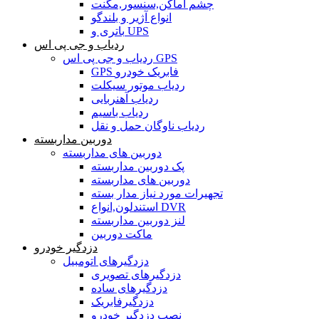
چشم اماکن,سنسور,مگنت
انواع آژیر و بلندگو
باتری و UPS
ردیاب و جی پی اس
ردیاب و جی پی اس GPS
GPS فابریک خودرو
ردیاب موتور سیکلت
ردیاب آهنربایی
ردیاب باسیم
ردیاب ناوگان حمل و نقل
دوربین مداربسته
دوربین های مداربسته
پک دوربین مداربسته
دوربین های مداربسته
تجهیرات مورد نیاز مدار بسته
استندلون,انواع DVR
لنز دوربین مداربسته
ماکت دوربین
دزدگیر خودرو
دزدگیرهای اتومبیل
دزدگیرهای تصویری
دزدگیرهای ساده
دزدگیرفابریک
نصب دزدگیر خودرو