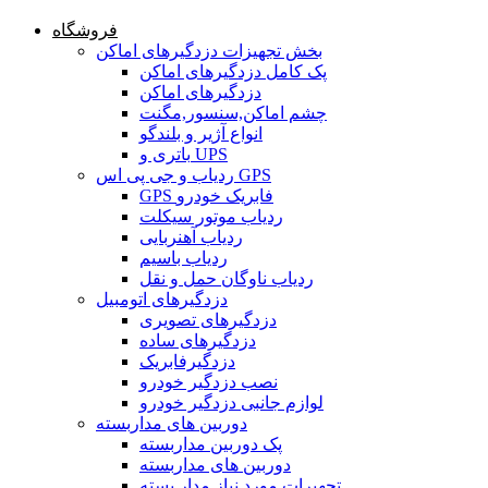
فروشگاه
بخش تجهیزات دزدگیرهای اماکن
پک کامل دزدگیرهای اماکن
دزدگیرهای اماکن
چشم اماکن,سنسور,مگنت
انواع آژیر و بلندگو
باتری و UPS
ردیاب و جی پی اس GPS
GPS فابریک خودرو
ردیاب موتور سیکلت
ردیاب آهنربایی
ردیاب باسیم
ردیاب ناوگان حمل و نقل
دزدگیرهای اتومبیل
دزدگیرهای تصویری
دزدگیرهای ساده
دزدگیرفابریک
نصب دزدگیر خودرو
لوازم جانبی دزدگیر خودرو
دوربین های مداربسته
پک دوربین مداربسته
دوربین های مداربسته
تجهیرات مورد نیاز مدار بسته