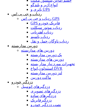
چشم اماکن,سنسور,مگنت
انواع آژیر و بلندگو
باتری و UPS
ردیاب و جی پی اس
ردیاب و جی پی اس GPS
GPS فابریک خودرو
ردیاب موتور سیکلت
ردیاب آهنربایی
ردیاب باسیم
ردیاب ناوگان حمل و نقل
دوربین مداربسته
دوربین های مداربسته
پک دوربین مداربسته
دوربین های مداربسته
تجهیرات مورد نیاز مدار بسته
استندلون,انواع DVR
لنز دوربین مداربسته
ماکت دوربین
دزدگیر خودرو
دزدگیرهای اتومبیل
دزدگیرهای تصویری
دزدگیرهای ساده
دزدگیرفابریک
نصب دزدگیر خودرو