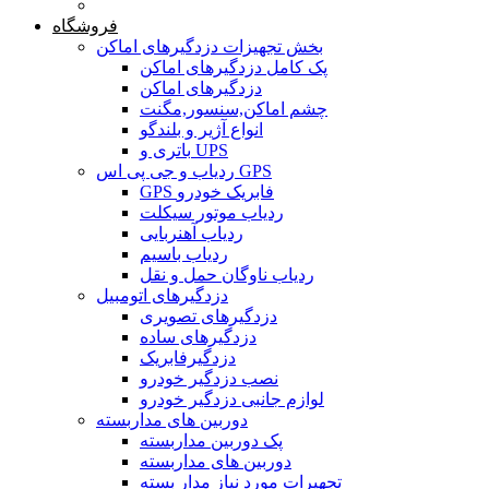
خانه
فروشگاه
بخش تجهیزات دزدگیرهای اماکن
پک کامل دزدگیرهای اماکن
دزدگیرهای اماکن
چشم اماکن,سنسور,مگنت
انواع آژیر و بلندگو
باتری و UPS
ردیاب و جی پی اس GPS
GPS فابریک خودرو
ردیاب موتور سیکلت
ردیاب آهنربایی
ردیاب باسیم
ردیاب ناوگان حمل و نقل
دزدگیرهای اتومبیل
دزدگیرهای تصویری
دزدگیرهای ساده
دزدگیرفابریک
نصب دزدگیر خودرو
لوازم جانبی دزدگیر خودرو
دوربین های مداربسته
پک دوربین مداربسته
دوربین های مداربسته
تجهیرات مورد نیاز مدار بسته