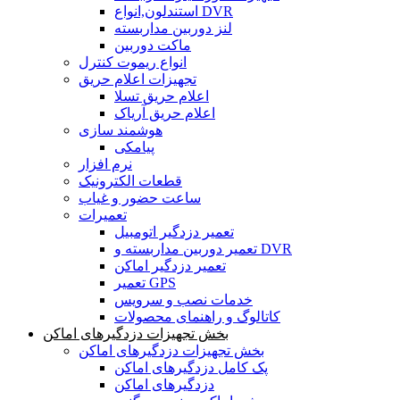
استندلون,انواع DVR
لنز دوربین مداربسته
ماکت دوربین
انواع ریموت کنترل
تجهیزات اعلام حریق
اعلام حریق تسلا
اعلام حریق آریاک
هوشمند سازی
پیامکی
نرم افزار
قطعات الکترونیک
ساعت حضور و غیاب
تعمیرات
تعمیر دزدگیر اتومبیل
تعمیر دوربین مداربسته و DVR
تعمیر دزدگیر اماکن
تعمیر GPS
خدمات نصب و سرویس
کاتالوگ و راهنمای محصولات
بخش تجهیزات دزدگیرهای اماکن
بخش تجهیزات دزدگیرهای اماکن
پک کامل دزدگیرهای اماکن
دزدگیرهای اماکن