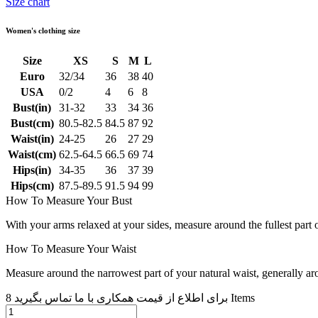
Size chart
Women's clothing size
Size
XS
S
M
L
Euro
32/34
36
38
40
USA
0/2
4
6
8
Bust(in)
31-32
33
34
36
Bust(cm)
80.5-82.5
84.5
87
92
Waist(in)
24-25
26
27
29
Waist(cm)
62.5-64.5
66.5
69
74
Hips(in)
34-35
36
37
39
Hips(cm)
87.5-89.5
91.5
94
99
How To Measure Your Bust
With your arms relaxed at your sides, measure around the fullest part 
How To Measure Your Waist
Measure around the narrowest part of your natural waist, generally ar
8 Items
برای اطلاع از قیمت همکاری با ما تماس بگیرید