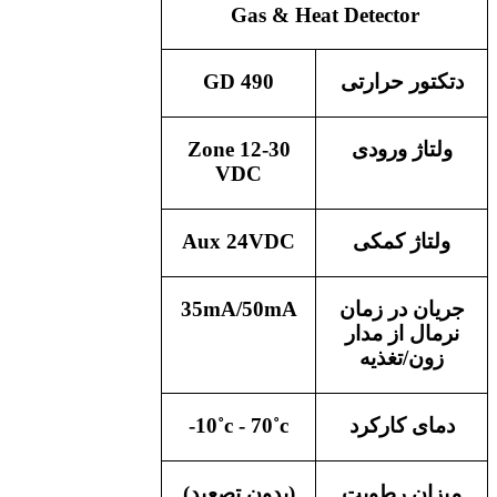
Gas & Heat Detector
دتکتور حرارتی
GD 490
ولتاژ ورودی
Zone 12-30
VDC
ولتاژ کمکی
Aux 24VDC
جریان در زمان
35mA/50mA
نرمال از مدار
زون/تغذیه
دمای کارکرد
-10˚c - 70˚c
میزان رطوبت
(بدون تصعید)