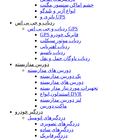
چشم اماکن,سنسور,مگنت
انواع آژیر و بلندگو
باتری و UPS
ردیاب و جی پی اس
ردیاب و جی پی اس GPS
GPS فابریک خودرو
ردیاب موتور سیکلت
ردیاب آهنربایی
ردیاب باسیم
ردیاب ناوگان حمل و نقل
دوربین مداربسته
دوربین های مداربسته
پک دوربین مداربسته
دوربین های مداربسته
تجهیرات مورد نیاز مدار بسته
استندلون,انواع DVR
لنز دوربین مداربسته
ماکت دوربین
دزدگیر خودرو
دزدگیرهای اتومبیل
دزدگیرهای تصویری
دزدگیرهای ساده
دزدگیرفابریک