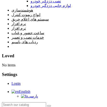
نصب دزدگیر خودرو
لوازم جانبی دزدگیر خودرو
هوشمندسازی
انواع ریموت کنترل
سیستم های اعلام حریق
نرم افزار
نرم افزار
ساعت حضور و غیاب
خدمات نصب و تعمیر
ردیاب های باسیم
خانه
Loved
No items
Settings
Login
English
پارسی