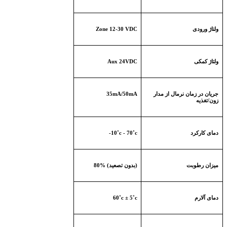
ولتاژ ورودی
Zone 12-30 VDC
ولتاژ کمکی
Aux 24VDC
جریان در زمان نرمال از مدار
35mA/50mA
زون/تغذیه
دمای کارکرد
-10˚c - 70˚c
میزان رطوبت
(بدون تصعید)
80%
دمای آلارم
60˚c ± 5˚c