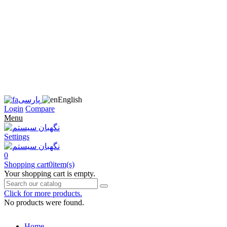
زبان
سایت
را
به
فارسی
تغییر
دهید
متوجه
شدم
English
پارسی
Login
Compare
Menu
Settings
0
Shopping cart
0
item(s)
Your shopping cart is empty.
Click for more products.
No products were found.
Home