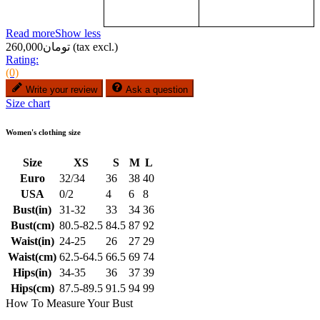
Read more
Show less
(tax excl.)
تومان260,000
Rating:
(0)
Write your review
Ask a question
Size chart
Women's clothing size
Size
XS
S
M
L
Euro
32/34
36
38
40
USA
0/2
4
6
8
Bust(in)
31-32
33
34
36
Bust(cm)
80.5-82.5
84.5
87
92
Waist(in)
24-25
26
27
29
Waist(cm)
62.5-64.5
66.5
69
74
Hips(in)
34-35
36
37
39
Hips(cm)
87.5-89.5
91.5
94
99
How To Measure Your Bust