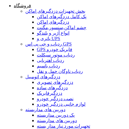
فروشگاه
بخش تجهیزات دزدگیرهای اماکن
پک کامل دزدگیرهای اماکن
دزدگیرهای اماکن
چشم اماکن,سنسور,مگنت
انواع آژیر و بلندگو
باتری و UPS
ردیاب و جی پی اس GPS
GPS فابریک خودرو
ردیاب موتور سیکلت
ردیاب آهنربایی
ردیاب باسیم
ردیاب ناوگان حمل و نقل
دزدگیرهای اتومبیل
دزدگیرهای تصویری
دزدگیرهای ساده
دزدگیرفابریک
نصب دزدگیر خودرو
لوازم جانبی دزدگیر خودرو
دوربین های مداربسته
پک دوربین مداربسته
دوربین های مداربسته
تجهیرات مورد نیاز مدار بسته