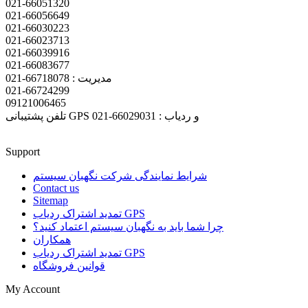
021-66051320
021-66056649
021-66030223
021-66023713
021-66039916
021-66083677
مدیریت : 66718078-021
021-66724299
09121006465
تلفن پشتیبانی GPS و ردیاب : 66029031-021
Support
شرایط نمایندگی شرکت نگهبان سیستم
Contact us
Sitemap
تمدید اشتراک ردیاب GPS
چرا شما باید به نگهبان سیستم اعتماد کنید؟
همکاران
تمدید اشتراک ردیاب GPS
قوانین فروشگاه
My Account