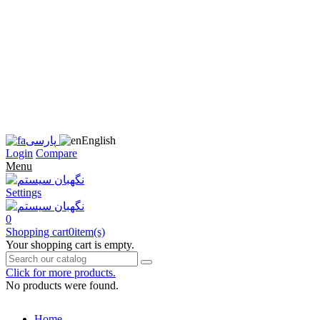
زبان
سایت
را
به
فارسی
تغییر
دهید
متوجه
شدم
English
پارسی
Login
Compare
Menu
Settings
0
Shopping cart
0
item(s)
Your shopping cart is empty.
Click for more products.
No products were found.
Home