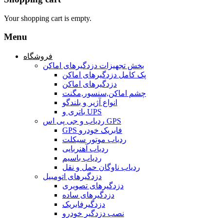
Your shopping cart is empty.
Menu
فروشگاه
بخش تجهیزات دزدگیرهای اماکن
پک کامل دزدگیرهای اماکن
دزدگیرهای اماکن
چشم اماکن,سنسور,مگنت
انواع آژیر و بلندگو
باتری و UPS
ردیاب و جی پی اس GPS
GPS فابریک خودرو
ردیاب موتور سیکلت
ردیاب آهنربایی
ردیاب باسیم
ردیاب ناوگان حمل و نقل
دزدگیرهای اتومبیل
دزدگیرهای تصویری
دزدگیرهای ساده
دزدگیرفابریک
نصب دزدگیر خودرو