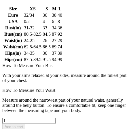
Size
XS
S
M
L
Euro
32/34
36
38
40
USA
0/2
4
6
8
Bust(in)
31-32
33
34
36
Bust(cm)
80.5-82.5
84.5
87
92
Waist(in)
24-25
26
27
29
Waist(cm)
62.5-64.5
66.5
69
74
Hips(in)
34-35
36
37
39
Hips(cm)
87.5-89.5
91.5
94
99
How To Measure Your Bust
With your arms relaxed at your sides, measure around the fullest part
of your chest.
How To Measure Your Waist
Measure around the narrowest part of your natural waist, generally
around the belly button. To ensure a comfortable fit, keep one finger
between the measuring tape and your body.
Add to cart