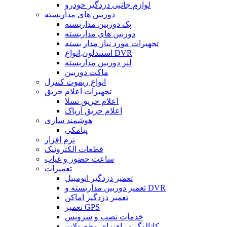
لوازم جانبی دزدگیر خودرو
دوربین های مداربسته
پک دوربین مداربسته
دوربین های مداربسته
تجهیرات مورد نیاز مدار بسته
استندلون,انواع DVR
لنز دوربین مداربسته
ماکت دوربین
انواع ریموت کنترل
تجهیزات اعلام حریق
اعلام حریق تسلا
اعلام حریق آریاک
هوشمند سازی
پیامکی
نرم افزار
قطعات الکترونیک
ساعت حضور و غیاب
تعمیرات
تعمیر دزدگیر اتومبیل
تعمیر دوربین مداربسته و DVR
تعمیر دزدگیر اماکن
تعمیر GPS
خدمات نصب و سرویس
کاتالوگ و راهنمای محصولات