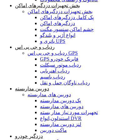
بخش تجهیزات دزدگیرهای اماکن
بخش تجهیزات دزدگیرهای اماکن
پک کامل دزدگیرهای اماکن
دزدگیرهای اماکن
چشم اماکن,سنسور,مگنت
انواع آژیر و بلندگو
باتری و UPS
ردیاب و جی پی اس
ردیاب و جی پی اس GPS
GPS فابریک خودرو
ردیاب موتور سیکلت
ردیاب آهنربایی
ردیاب باسیم
ردیاب ناوگان حمل و نقل
دوربین مداربسته
دوربین های مداربسته
پک دوربین مداربسته
دوربین های مداربسته
تجهیرات مورد نیاز مدار بسته
استندلون,انواع DVR
لنز دوربین مداربسته
ماکت دوربین
دزدگیر خودرو