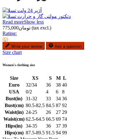
Read more
Show less
(tax excl.)
تومان775,000
Rating:
(0)
Write your review
Ask a question
Size chart
Women's clothing size
Size
XS
S
M
L
Euro
32/34
36
38
40
USA
0/2
4
6
8
Bust(in)
31-32
33
34
36
Bust(cm)
80.5-82.5
84.5
87
92
Waist(in)
24-25
26
27
29
Waist(cm)
62.5-64.5
66.5
69
74
Hips(in)
34-35
36
37
39
Hips(cm)
87.5-89.5
91.5
94
99