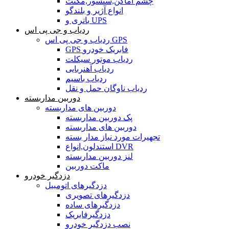
چشم اماکن,سنسور,مگنت
انواع آژیر و بلندگو
باتری و UPS
ردیاب و جی پی اس
ردیاب و جی پی اس GPS
GPS فابریک خودرو
ردیاب موتور سیکلت
ردیاب آهنربایی
ردیاب باسیم
ردیاب ناوگان حمل و نقل
دوربین مداربسته
دوربین های مداربسته
پک دوربین مداربسته
دوربین های مداربسته
تجهیرات مورد نیاز مدار بسته
استندلون,انواع DVR
لنز دوربین مداربسته
ماکت دوربین
دزدگیر خودرو
دزدگیرهای اتومبیل
دزدگیرهای تصویری
دزدگیرهای ساده
دزدگیرفابریک
نصب دزدگیر خودرو