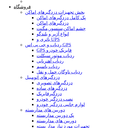
خانه
فروشگاه
بخش تجهیزات دزدگیرهای اماکن
پک کامل دزدگیرهای اماکن
دزدگیرهای اماکن
چشم اماکن,سنسور,مگنت
انواع آژیر و بلندگو
باتری و UPS
ردیاب و جی پی اس GPS
GPS فابریک خودرو
ردیاب موتور سیکلت
ردیاب آهنربایی
ردیاب باسیم
ردیاب ناوگان حمل و نقل
دزدگیرهای اتومبیل
دزدگیرهای تصویری
دزدگیرهای ساده
دزدگیرفابریک
نصب دزدگیر خودرو
لوازم جانبی دزدگیر خودرو
دوربین های مداربسته
پک دوربین مداربسته
دوربین های مداربسته
تجهیرات مورد نیاز مدار بسته