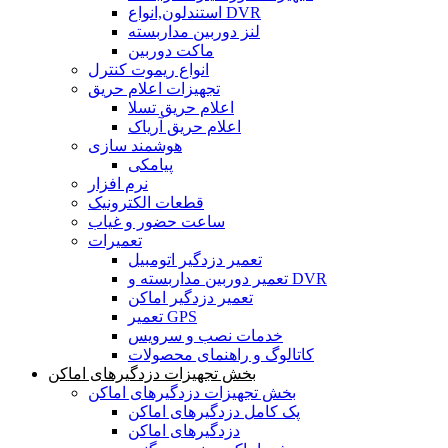
استندلون,انواع DVR
لنز دوربین مداربسته
ماکت دوربین
انواع ریموت کنترل
تجهیزات اعلام حریق
اعلام حریق تسلا
اعلام حریق آریاک
هوشمند سازی
پیامکی
نرم افزار
قطعات الکترونیک
ساعت حضور و غیاب
تعمیرات
تعمیر دزدگیر اتومبیل
تعمیر دوربین مداربسته و DVR
تعمیر دزدگیر اماکن
تعمیر GPS
خدمات نصب و سرویس
کاتالوگ و راهنمای محصولات
بخش تجهیزات دزدگیرهای اماکن
بخش تجهیزات دزدگیرهای اماکن
پک کامل دزدگیرهای اماکن
دزدگیرهای اماکن