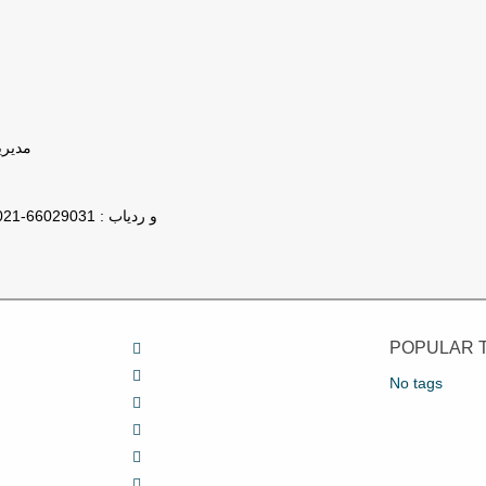
مدیریت : 78
تلفن پشتیبانی GPS و ردیاب : 66029031-021
POPULAR 
No tags