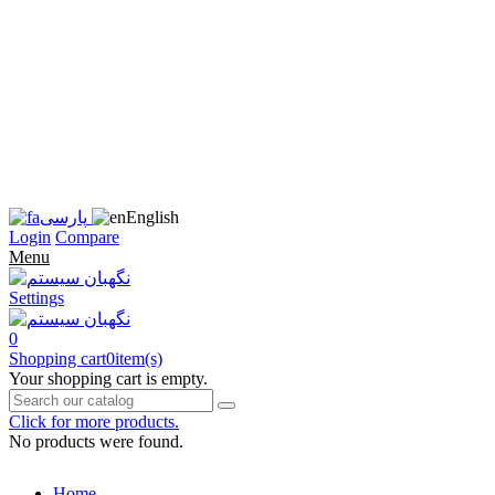
زبان
سایت
را
به
فارسی
تغییر
دهید
متوجه
شدم
English
پارسی
Login
Compare
Menu
Settings
0
Shopping cart
0
item(s)
Your shopping cart is empty.
Click for more products.
No products were found.
Home