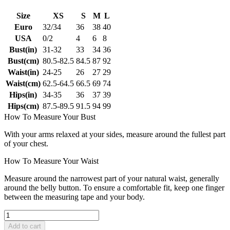
Size
XS
S
M
L
Euro
32/34
36
38
40
USA
0/2
4
6
8
Bust(in)
31-32
33
34
36
Bust(cm)
80.5-82.5
84.5
87
92
Waist(in)
24-25
26
27
29
Waist(cm)
62.5-64.5
66.5
69
74
Hips(in)
34-35
36
37
39
Hips(cm)
87.5-89.5
91.5
94
99
How To Measure Your Bust
With your arms relaxed at your sides, measure around the fullest part
of your chest.
How To Measure Your Waist
Measure around the narrowest part of your natural waist, generally
around the belly button. To ensure a comfortable fit, keep one finger
between the measuring tape and your body.
Add to cart