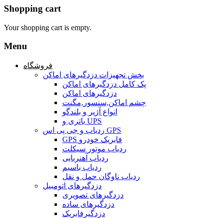
Shopping cart
Your shopping cart is empty.
Menu
فروشگاه
بخش تجهیزات دزدگیرهای اماکن
پک کامل دزدگیرهای اماکن
دزدگیرهای اماکن
چشم اماکن,سنسور,مگنت
انواع آژیر و بلندگو
باتری و UPS
ردیاب و جی پی اس GPS
GPS فابریک خودرو
ردیاب موتور سیکلت
ردیاب آهنربایی
ردیاب باسیم
ردیاب ناوگان حمل و نقل
دزدگیرهای اتومبیل
دزدگیرهای تصویری
دزدگیرهای ساده
دزدگیرفابریک