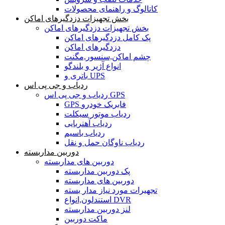
کاتالوگ و راهنمای محصولات
بخش تجهیزات دزدگیرهای اماکن
بخش تجهیزات دزدگیرهای اماکن
پک کامل دزدگیرهای اماکن
دزدگیرهای اماکن
چشم اماکن,سنسور,مگنت
انواع آژیر و بلندگو
باتری و UPS
ردیاب و جی پی اس
ردیاب و جی پی اس GPS
GPS فابریک خودرو
ردیاب موتور سیکلت
ردیاب آهنربایی
ردیاب باسیم
ردیاب ناوگان حمل و نقل
دوربین مداربسته
دوربین های مداربسته
پک دوربین مداربسته
دوربین های مداربسته
تجهیرات مورد نیاز مدار بسته
استندلون,انواع DVR
لنز دوربین مداربسته
ماکت دوربین