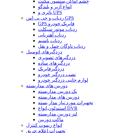
چشم اماکن,سنسور,مگنت
انواع آژیر و بلندگو
باتری و UPS
ردیاب و جی پی اس GPS
GPS فابریک خودرو
ردیاب موتور سیکلت
ردیاب آهنربایی
ردیاب باسیم
ردیاب ناوگان حمل و نقل
دزدگیرهای اتومبیل
دزدگیرهای تصویری
دزدگیرهای ساده
دزدگیرفابریک
نصب دزدگیر خودرو
لوازم جانبی دزدگیر خودرو
دوربین های مداربسته
پک دوربین مداربسته
دوربین های مداربسته
تجهیرات مورد نیاز مدار بسته
استندلون,انواع DVR
لنز دوربین مداربسته
ماکت دوربین
انواع ریموت کنترل
تجهیزات اعلام حریق