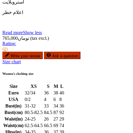
استروبلایت
اعلام خطر
Read more
Show less
(tax excl.)
تومان765,000
Rating:
(0)
Write your review
Ask a question
Size chart
Women's clothing size
Size
XS
S
M
L
Euro
32/34
36
38
40
USA
0/2
4
6
8
Bust(in)
31-32
33
34
36
Bust(cm)
80.5-82.5
84.5
87
92
Waist(in)
24-25
26
27
29
Waist(cm)
62.5-64.5
66.5
69
74
Hips(in)
34-35
36
37
39