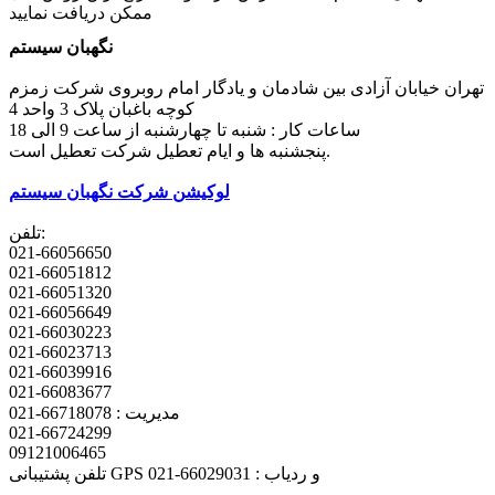
ممکن دریافت نمایید
نگهبان سیستم
تهران خیابان آزادی بین شادمان و یادگار امام روبروی شرکت زمزم
کوچه باغبان پلاک 3 واحد 4
ساعات کار : شنبه تا چهارشنبه از ساعت 9 الی 18
پنجشنبه ها و ایام تعطیل شرکت تعطیل است.
لوکیشن شرکت نگهبان سیستم
تلفن:
021-66056650
021-66051812
021-66051320
021-66056649
021-66030223
021-66023713
021-66039916
021-66083677
مدیریت : 66718078-021
021-66724299
09121006465
تلفن پشتیبانی GPS و ردیاب : 66029031-021