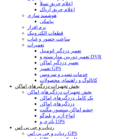
اعلام حریق تسلا
اعلام حریق آریاک
هوشمند سازی
پیامکی
نرم افزار
قطعات الکترونیک
ساعت حضور و غیاب
تعمیرات
تعمیر دزدگیر اتومبیل
تعمیر دوربین مداربسته و DVR
تعمیر دزدگیر اماکن
تعمیر GPS
خدمات نصب و سرویس
کاتالوگ و راهنمای محصولات
بخش تجهیزات دزدگیرهای اماکن
بخش تجهیزات دزدگیرهای اماکن
پک کامل دزدگیرهای اماکن
دزدگیرهای اماکن
چشم اماکن,سنسور,مگنت
انواع آژیر و بلندگو
باتری و UPS
ردیاب و جی پی اس
ردیاب و جی پی اس GPS