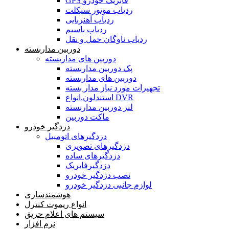
GPS فابریک خودرو
ردیاب موتور سیکلت
ردیاب آهنربایی
ردیاب باسیم
ردیاب ناوگان حمل و نقل
دوربین مداربسته
دوربین های مداربسته
پک دوربین مداربسته
دوربین های مداربسته
تجهیرات مورد نیاز مدار بسته
استندلون,انواع DVR
لنز دوربین مداربسته
ماکت دوربین
دزدگیر خودرو
دزدگیرهای اتومبیل
دزدگیرهای تصویری
دزدگیرهای ساده
دزدگیرفابریک
نصب دزدگیر خودرو
لوازم جانبی دزدگیر خودرو
هوشمندسازی
انواع ریموت کنترل
سیستم های اعلام حریق
نرم افزار