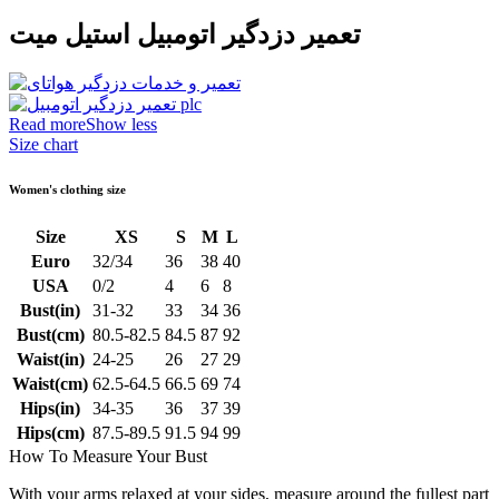
تعمیر دزدگیر اتومبیل استیل میت
Read more
Show less
Size chart
Women's clothing size
Size
XS
S
M
L
Euro
32/34
36
38
40
USA
0/2
4
6
8
Bust(in)
31-32
33
34
36
Bust(cm)
80.5-82.5
84.5
87
92
Waist(in)
24-25
26
27
29
Waist(cm)
62.5-64.5
66.5
69
74
Hips(in)
34-35
36
37
39
Hips(cm)
87.5-89.5
91.5
94
99
How To Measure Your Bust
With your arms relaxed at your sides, measure around the fullest part