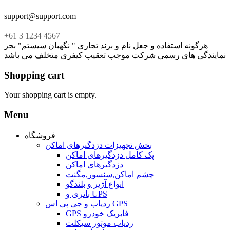
support@support.com
+61 3 1234 4567
هرگونه استفاده و جعل نام و برند تجاری " نگهبان سیستم" بجز
نمایندگی های رسمی شرکت موجب تعقیب کیفری متخلف می باشد
Shopping cart
Your shopping cart is empty.
Menu
فروشگاه
بخش تجهیزات دزدگیرهای اماکن
پک کامل دزدگیرهای اماکن
دزدگیرهای اماکن
چشم اماکن,سنسور,مگنت
انواع آژیر و بلندگو
باتری و UPS
ردیاب و جی پی اس GPS
GPS فابریک خودرو
ردیاب موتور سیکلت