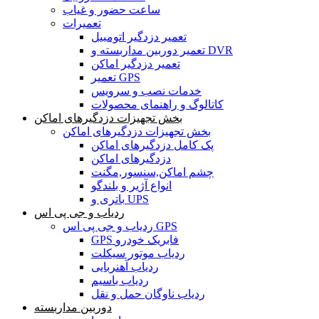
ساعت حضور و غیاب
تعمیرات
تعمیر دزدگیر اتومبیل
تعمیر دوربین مداربسته و DVR
تعمیر دزدگیر اماکن
تعمیر GPS
خدمات نصب و سرویس
کاتالوگ و راهنمای محصولات
بخش تجهیزات دزدگیرهای اماکن
بخش تجهیزات دزدگیرهای اماکن
پک کامل دزدگیرهای اماکن
دزدگیرهای اماکن
چشم اماکن,سنسور,مگنت
انواع آژیر و بلندگو
باتری و UPS
ردیاب و جی پی اس
ردیاب و جی پی اس GPS
GPS فابریک خودرو
ردیاب موتور سیکلت
ردیاب آهنربایی
ردیاب باسیم
ردیاب ناوگان حمل و نقل
دوربین مداربسته