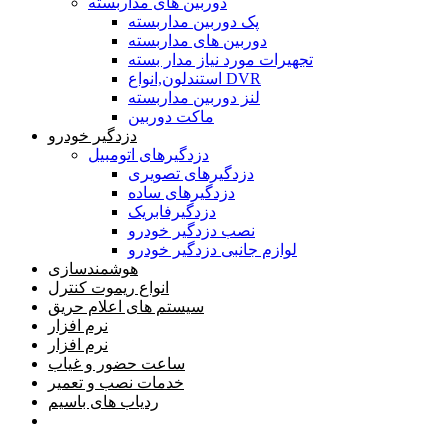
دوربین های مداربسته
پک دوربین مداربسته
دوربین های مداربسته
تجهیرات مورد نیاز مدار بسته
استندلون,انواع DVR
لنز دوربین مداربسته
ماکت دوربین
دزدگیر خودرو
دزدگیرهای اتومبیل
دزدگیرهای تصویری
دزدگیرهای ساده
دزدگیرفابریک
نصب دزدگیر خودرو
لوازم جانبی دزدگیر خودرو
هوشمندسازی
انواع ریموت کنترل
سیستم های اعلام حریق
نرم افزار
نرم افزار
ساعت حضور و غیاب
خدمات نصب و تعمیر
ردیاب های باسیم
خانه