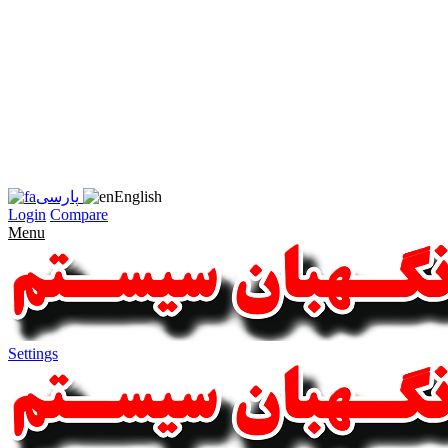
زبان
سایت
را
به
فارسی
تغییر
دهید
متوجه
شدم
English
پارسی
Login
Compare
Menu
Settings