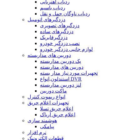
ردیاب آهنربایی
ردیاب باسیم
ردیاب ناوگان حمل و نقل
دزدگیرهای اتومبیل
دزدگیرهای تصویری
دزدگیرهای ساده
دزدگیرفابریک
نصب دزدگیر خودرو
لوازم جانبی دزدگیر خودرو
دوربین های مداربسته
پک دوربین مداربسته
دوربین های مداربسته
تجهیرات مورد نیاز مدار بسته
استندلون,انواع DVR
لنز دوربین مداربسته
ماکت دوربین
انواع ریموت کنترل
تجهیزات اعلام حریق
اعلام حریق تسلا
اعلام حریق آریاک
هوشمند سازی
پیامکی
نرم افزار
قطعات الکترونیک