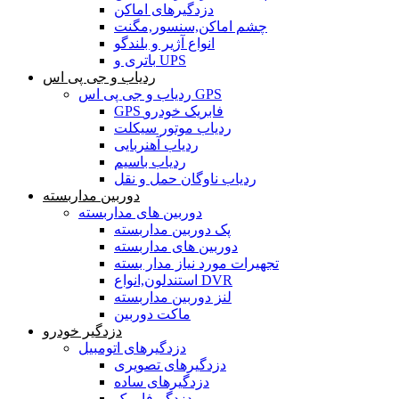
دزدگیرهای اماکن
چشم اماکن,سنسور,مگنت
انواع آژیر و بلندگو
باتری و UPS
ردیاب و جی پی اس
ردیاب و جی پی اس GPS
GPS فابریک خودرو
ردیاب موتور سیکلت
ردیاب آهنربایی
ردیاب باسیم
ردیاب ناوگان حمل و نقل
دوربین مداربسته
دوربین های مداربسته
پک دوربین مداربسته
دوربین های مداربسته
تجهیرات مورد نیاز مدار بسته
استندلون,انواع DVR
لنز دوربین مداربسته
ماکت دوربین
دزدگیر خودرو
دزدگیرهای اتومبیل
دزدگیرهای تصویری
دزدگیرهای ساده
دزدگیرفابریک