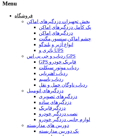
Menu
فروشگاه
بخش تجهیزات دزدگیرهای اماکن
پک کامل دزدگیرهای اماکن
دزدگیرهای اماکن
چشم اماکن,سنسور,مگنت
انواع آژیر و بلندگو
باتری و UPS
ردیاب و جی پی اس GPS
GPS فابریک خودرو
ردیاب موتور سیکلت
ردیاب آهنربایی
ردیاب باسیم
ردیاب ناوگان حمل و نقل
دزدگیرهای اتومبیل
دزدگیرهای تصویری
دزدگیرهای ساده
دزدگیرفابریک
نصب دزدگیر خودرو
لوازم جانبی دزدگیر خودرو
دوربین های مداربسته
پک دوربین مداربسته