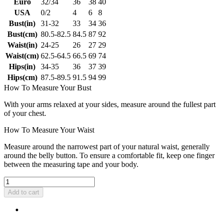
Euro
32/34
36
38
40
USA
0/2
4
6
8
Bust(in)
31-32
33
34
36
Bust(cm)
80.5-82.5
84.5
87
92
Waist(in)
24-25
26
27
29
Waist(cm)
62.5-64.5
66.5
69
74
Hips(in)
34-35
36
37
39
Hips(cm)
87.5-89.5
91.5
94
99
How To Measure Your Bust
With your arms relaxed at your sides, measure around the fullest part
of your chest.
How To Measure Your Waist
Measure around the narrowest part of your natural waist, generally
around the belly button. To ensure a comfortable fit, keep one finger
between the measuring tape and your body.
Add to cart