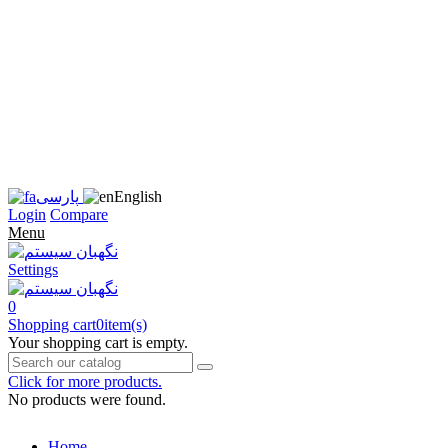
زبان
سایت
را
به
فارسی
تغییر
دهید
متوجه
شدم
English
پارسی
Login
Compare
Menu
Settings
0
Shopping cart
0
item(s)
Your shopping cart is empty.
Click for more products.
No products were found.
Home