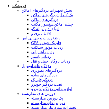
خانه
فروشگاه
بخش تجهیزات دزدگیرهای اماکن
پک کامل دزدگیرهای اماکن
دزدگیرهای اماکن
چشم اماکن,سنسور,مگنت
انواع آژیر و بلندگو
باتری و UPS
ردیاب و جی پی اس GPS
GPS فابریک خودرو
ردیاب موتور سیکلت
ردیاب آهنربایی
ردیاب باسیم
ردیاب ناوگان حمل و نقل
دزدگیرهای اتومبیل
دزدگیرهای تصویری
دزدگیرهای ساده
دزدگیرفابریک
نصب دزدگیر خودرو
لوازم جانبی دزدگیر خودرو
دوربین های مداربسته
پک دوربین مداربسته
دوربین های مداربسته
تجهیرات مورد نیاز مدار بسته