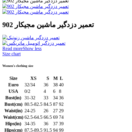
تعمیر دزدگیر ماشین مجیکار 902
Read more
Show less
Size chart
Women's clothing size
Size
XS
S
M
L
Euro
32/34
36
38
40
USA
0/2
4
6
8
Bust(in)
31-32
33
34
36
Bust(cm)
80.5-82.5
84.5
87
92
Waist(in)
24-25
26
27
29
Waist(cm)
62.5-64.5
66.5
69
74
Hips(in)
34-35
36
37
39
Hips(cm)
87.5-89.5
91.5
94
99