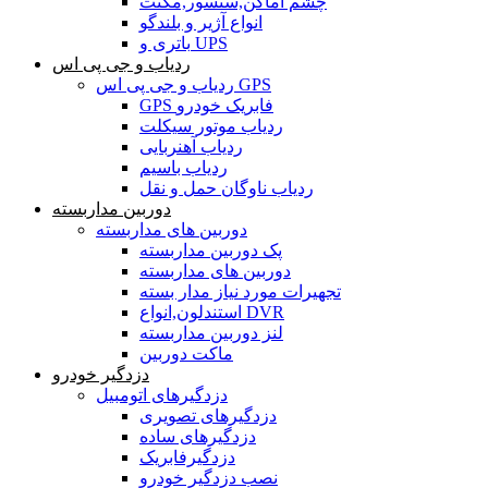
چشم اماکن,سنسور,مگنت
انواع آژیر و بلندگو
باتری و UPS
ردیاب و جی پی اس
ردیاب و جی پی اس GPS
GPS فابریک خودرو
ردیاب موتور سیکلت
ردیاب آهنربایی
ردیاب باسیم
ردیاب ناوگان حمل و نقل
دوربین مداربسته
دوربین های مداربسته
پک دوربین مداربسته
دوربین های مداربسته
تجهیرات مورد نیاز مدار بسته
استندلون,انواع DVR
لنز دوربین مداربسته
ماکت دوربین
دزدگیر خودرو
دزدگیرهای اتومبیل
دزدگیرهای تصویری
دزدگیرهای ساده
دزدگیرفابریک
نصب دزدگیر خودرو