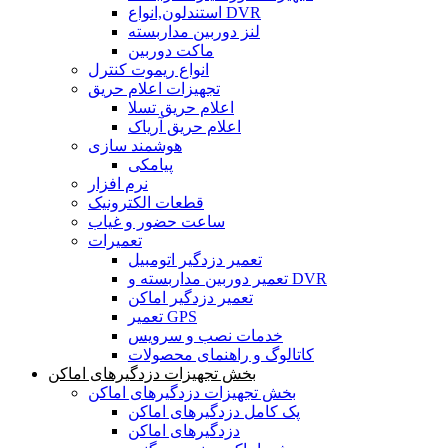
استندلون,انواع DVR
لنز دوربین مداربسته
ماکت دوربین
انواع ریموت کنترل
تجهیزات اعلام حریق
اعلام حریق تسلا
اعلام حریق آریاک
هوشمند سازی
پیامکی
نرم افزار
قطعات الکترونیک
ساعت حضور و غیاب
تعمیرات
تعمیر دزدگیر اتومبیل
تعمیر دوربین مداربسته و DVR
تعمیر دزدگیر اماکن
تعمیر GPS
خدمات نصب و سرویس
کاتالوگ و راهنمای محصولات
بخش تجهیزات دزدگیرهای اماکن
بخش تجهیزات دزدگیرهای اماکن
پک کامل دزدگیرهای اماکن
دزدگیرهای اماکن