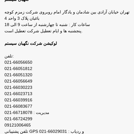
تهران خیابان آزادی بین شادمان و یادگار امام روبروی شرکت زمزم کوچه
باغبان پلاک 3 واحد 4
ساعات کار : شنبه تا چهارشنبه از ساعت 9 الی 18
پنجشنبه ها و ایام تعطیل شرکت تعطیل است.
لوکیشن شرکت نگهبان سیستم
تلفن:
021-66056650
021-66051812
021-66051320
021-66056649
021-66030223
021-66023713
021-66039916
021-66083677
مدیریت : 66718078-021
021-66724299
09121006465
تلفن پشتیبانی GPS و ردیاب : 66029031-021