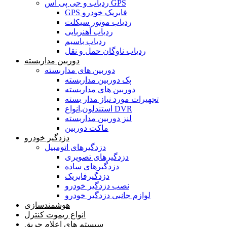
ردیاب و جی پی اس GPS
GPS فابریک خودرو
ردیاب موتور سیکلت
ردیاب آهنربایی
ردیاب باسیم
ردیاب ناوگان حمل و نقل
دوربین مداربسته
دوربین های مداربسته
پک دوربین مداربسته
دوربین های مداربسته
تجهیرات مورد نیاز مدار بسته
استندلون,انواع DVR
لنز دوربین مداربسته
ماکت دوربین
دزدگیر خودرو
دزدگیرهای اتومبیل
دزدگیرهای تصویری
دزدگیرهای ساده
دزدگیرفابریک
نصب دزدگیر خودرو
لوازم جانبی دزدگیر خودرو
هوشمندسازی
انواع ریموت کنترل
سیستم های اعلام حریق