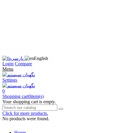
زبان
سایت
را
به
فارسی
تغییر
دهید
متوجه
شدم
English
پارسی
Login
Compare
Menu
Settings
0
Shopping cart
0
item(s)
Your shopping cart is empty.
Click for more products.
No products were found.
Home