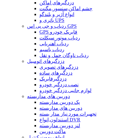
دزدگیرهای اماکن
چشم اماکن,سنسور,مگنت
انواع آژیر و بلندگو
باتری و UPS
ردیاب و جی پی اس GPS
GPS فابریک خودرو
ردیاب موتور سیکلت
ردیاب آهنربایی
ردیاب باسیم
ردیاب ناوگان حمل و نقل
دزدگیرهای اتومبیل
دزدگیرهای تصویری
دزدگیرهای ساده
دزدگیرفابریک
نصب دزدگیر خودرو
لوازم جانبی دزدگیر خودرو
دوربین های مداربسته
پک دوربین مداربسته
دوربین های مداربسته
تجهیرات مورد نیاز مدار بسته
استندلون,انواع DVR
لنز دوربین مداربسته
ماکت دوربین
انواع ریموت کنترل