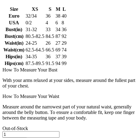
Size
XS
S
M
L
Euro
32/34
36
38
40
USA
0/2
4
6
8
Bust(in)
31-32
33
34
36
Bust(cm)
80.5-82.5
84.5
87
92
Waist(in)
24-25
26
27
29
Waist(cm)
62.5-64.5
66.5
69
74
Hips(in)
34-35
36
37
39
Hips(cm)
87.5-89.5
91.5
94
99
How To Measure Your Bust
With your arms relaxed at your sides, measure around the fullest part
of your chest.
How To Measure Your Waist
Measure around the narrowest part of your natural waist, generally
around the belly button. To ensure a comfortable fit, keep one finger
between the measuring tape and your body.
Out-of-Stock