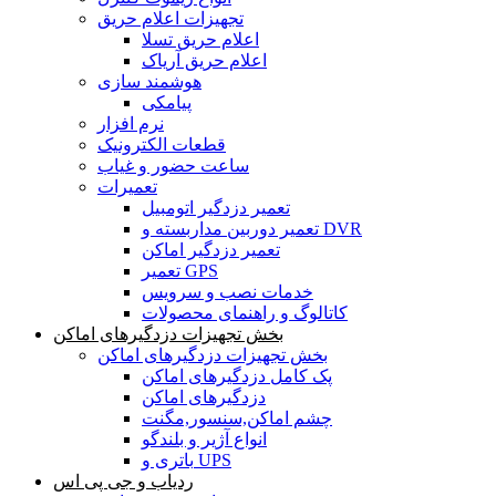
تجهیزات اعلام حریق
اعلام حریق تسلا
اعلام حریق آریاک
هوشمند سازی
پیامکی
نرم افزار
قطعات الکترونیک
ساعت حضور و غیاب
تعمیرات
تعمیر دزدگیر اتومبیل
تعمیر دوربین مداربسته و DVR
تعمیر دزدگیر اماکن
تعمیر GPS
خدمات نصب و سرویس
کاتالوگ و راهنمای محصولات
بخش تجهیزات دزدگیرهای اماکن
بخش تجهیزات دزدگیرهای اماکن
پک کامل دزدگیرهای اماکن
دزدگیرهای اماکن
چشم اماکن,سنسور,مگنت
انواع آژیر و بلندگو
باتری و UPS
ردیاب و جی پی اس