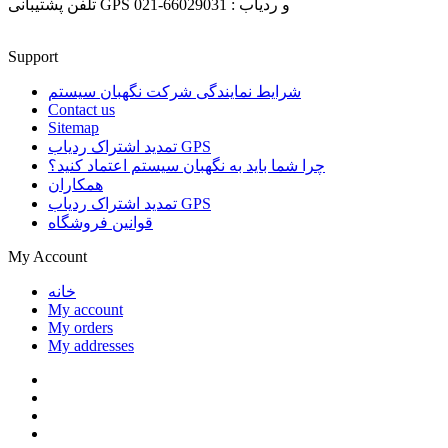
تلفن پشتیبانی GPS و ردیاب : 66029031-021
Support
شرایط نمایندگی شرکت نگهبان سیستم
Contact us
Sitemap
تمدید اشتراک ردیاب GPS
چرا شما باید به نگهبان سیستم اعتماد کنید؟
همکاران
تمدید اشتراک ردیاب GPS
قوانین فروشگاه
My Account
خانه
My account
My orders
My addresses