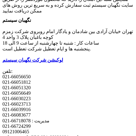
سایت نگهبان سیستم ثبت سفارش کرده و به سریع ترین روش های
ممکن دریافت نمایید
نگهبان سیستم
تهران خیابان آزادی بین شادمان و یادگار امام روبروی شرکت زمزم
کوچه باغبان پلاک 3 واحد 4
ساعات کار : شنبه تا چهارشنبه از ساعت 9 الی 18
پنجشنبه ها و ایام تعطیل شرکت تعطیل است.
لوکیشن شرکت نگهبان سیستم
تلفن:
021-66056650
021-66051812
021-66051320
021-66056649
021-66030223
021-66023713
021-66039916
021-66083677
مدیریت : 66718078-021
021-66724299
09121006465