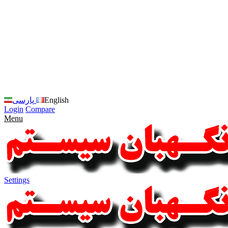
زبان
سایت
را
به
فارسی
تغییر
دهید
متوجه
شدم
English
پارسی
Login
Compare
Menu
Settings