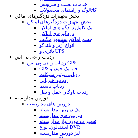
خدمات نصب و سرویس
کاتالوگ و راهنمای محصولات
بخش تجهیزات دزدگیرهای اماکن
بخش تجهیزات دزدگیرهای اماکن
پک کامل دزدگیرهای اماکن
دزدگیرهای اماکن
چشم اماکن,سنسور,مگنت
انواع آژیر و بلندگو
باتری و UPS
ردیاب و جی پی اس
ردیاب و جی پی اس GPS
GPS فابریک خودرو
ردیاب موتور سیکلت
ردیاب آهنربایی
ردیاب باسیم
ردیاب ناوگان حمل و نقل
دوربین مداربسته
دوربین های مداربسته
پک دوربین مداربسته
دوربین های مداربسته
تجهیرات مورد نیاز مدار بسته
استندلون,انواع DVR
لنز دوربین مداربسته