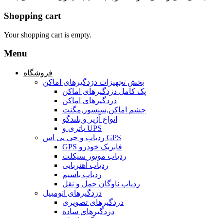
Shopping cart
Your shopping cart is empty.
Menu
فروشگاه
بخش تجهیزات دزدگیرهای اماکن
پک کامل دزدگیرهای اماکن
دزدگیرهای اماکن
چشم اماکن,سنسور,مگنت
انواع آژیر و بلندگو
باتری و UPS
ردیاب و جی پی اس GPS
GPS فابریک خودرو
ردیاب موتور سیکلت
ردیاب آهنربایی
ردیاب باسیم
ردیاب ناوگان حمل و نقل
دزدگیرهای اتومبیل
دزدگیرهای تصویری
دزدگیرهای ساده