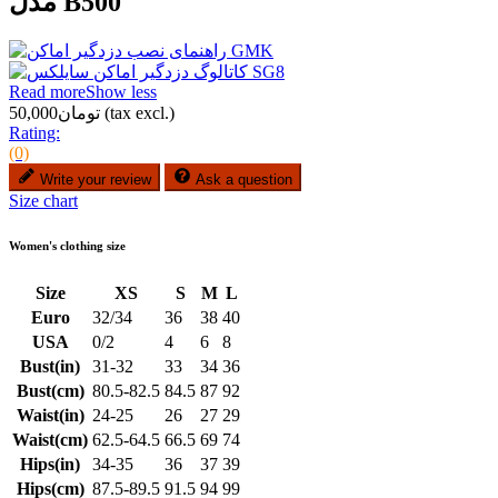
مدل B500
Read more
Show less
(tax excl.)
تومان50,000
Rating:
(0)
Write your review
Ask a question
Size chart
Women's clothing size
Size
XS
S
M
L
Euro
32/34
36
38
40
USA
0/2
4
6
8
Bust(in)
31-32
33
34
36
Bust(cm)
80.5-82.5
84.5
87
92
Waist(in)
24-25
26
27
29
Waist(cm)
62.5-64.5
66.5
69
74
Hips(in)
34-35
36
37
39
Hips(cm)
87.5-89.5
91.5
94
99