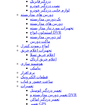
دزدگیرفابریک
نصب دزدگیر خودرو
لوازم جانبی دزدگیر خودرو
دوربین های مداربسته
پک دوربین مداربسته
دوربین های مداربسته
تجهیرات مورد نیاز مدار بسته
استندلون,انواع DVR
لنز دوربین مداربسته
ماکت دوربین
انواع ریموت کنترل
تجهیزات اعلام حریق
اعلام حریق تسلا
اعلام حریق آریاک
هوشمند سازی
پیامکی
نرم افزار
قطعات الکترونیک
ساعت حضور و غیاب
تعمیرات
تعمیر دزدگیر اتومبیل
تعمیر دوربین مداربسته و DVR
تعمیر دزدگیر اماکن
تعمیر GPS