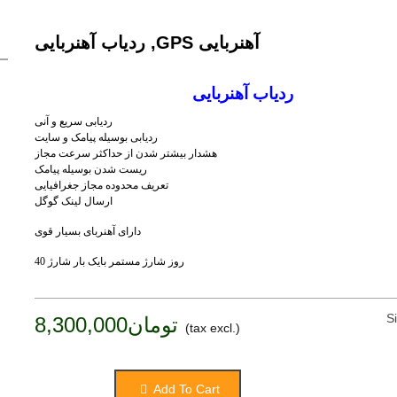
ردیاب آهنربایی ,GPS آهنربایی
ردیاب آهنربایی
ردیابی سریع و آنی
ردیابی بوسیله پیامک و سایت
هشدار بیشتر شدن از حداکثر سرعت مجاز
ریست شدن بوسیله پیامک
تعریف محدوده مجاز جغرافیایی
ارسال لینک گوگل
دارای آهنربای بسیار قوی 
40 روز شارژ مستمر بایک بار شارژ
S
تومان8,300,000
(tax excl.)
Add To Cart