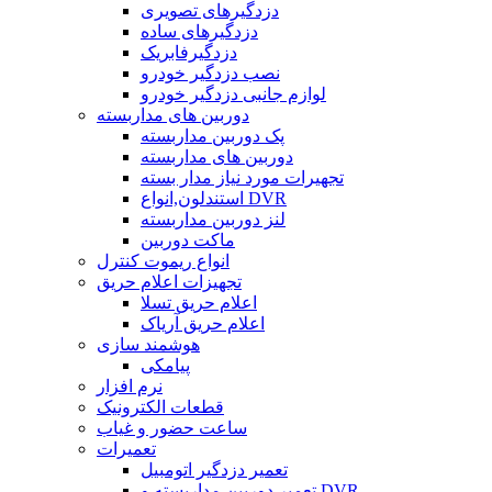
دزدگیرهای تصویری
دزدگیرهای ساده
دزدگیرفابریک
نصب دزدگیر خودرو
لوازم جانبی دزدگیر خودرو
دوربین های مداربسته
پک دوربین مداربسته
دوربین های مداربسته
تجهیرات مورد نیاز مدار بسته
استندلون,انواع DVR
لنز دوربین مداربسته
ماکت دوربین
انواع ریموت کنترل
تجهیزات اعلام حریق
اعلام حریق تسلا
اعلام حریق آریاک
هوشمند سازی
پیامکی
نرم افزار
قطعات الکترونیک
ساعت حضور و غیاب
تعمیرات
تعمیر دزدگیر اتومبیل
تعمیر دوربین مداربسته و DVR