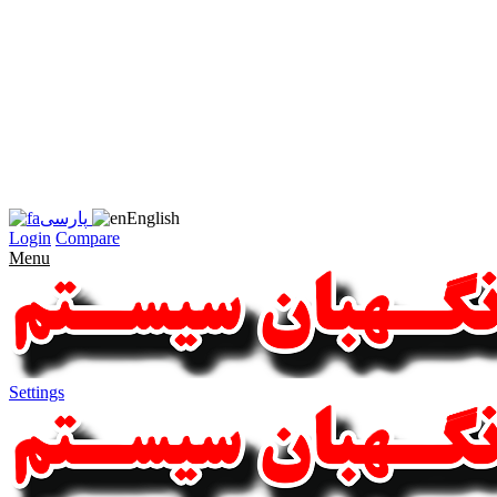
زبان
سایت
را
به
فارسی
تغییر
دهید
متوجه
شدم
English
پارسی
Login
Compare
Menu
Settings