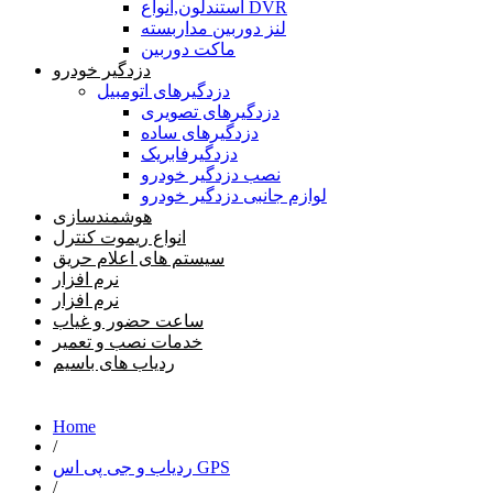
استندلون,انواع DVR
لنز دوربین مداربسته
ماکت دوربین
دزدگیر خودرو
دزدگیرهای اتومبیل
دزدگیرهای تصویری
دزدگیرهای ساده
دزدگیرفابریک
نصب دزدگیر خودرو
لوازم جانبی دزدگیر خودرو
هوشمندسازی
انواع ریموت کنترل
سیستم های اعلام حریق
نرم افزار
نرم افزار
ساعت حضور و غیاب
خدمات نصب و تعمیر
ردیاب های باسیم
Home
/
ردیاب و جی پی اس GPS
/