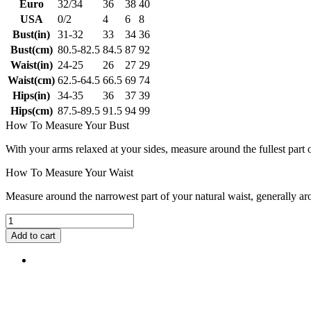
Euro
32/34
36
38
40
USA
0/2
4
6
8
Bust(in)
31-32
33
34
36
Bust(cm)
80.5-82.5
84.5
87
92
Waist(in)
24-25
26
27
29
Waist(cm)
62.5-64.5
66.5
69
74
Hips(in)
34-35
36
37
39
Hips(cm)
87.5-89.5
91.5
94
99
How To Measure Your Bust
With your arms relaxed at your sides, measure around the fullest part 
How To Measure Your Waist
Measure around the narrowest part of your natural waist, generally ar
Add to cart