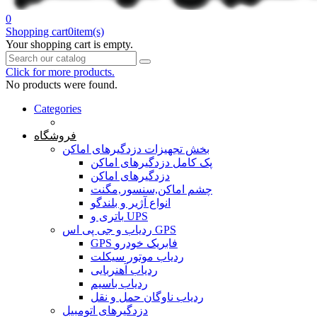
0
Shopping cart
0
item(s)
Your shopping cart is empty.
Click for more products.
No products were found.
Categories
خانه
فروشگاه
بخش تجهیزات دزدگیرهای اماکن
پک کامل دزدگیرهای اماکن
دزدگیرهای اماکن
چشم اماکن,سنسور,مگنت
انواع آژیر و بلندگو
باتری و UPS
ردیاب و جی پی اس GPS
GPS فابریک خودرو
ردیاب موتور سیکلت
ردیاب آهنربایی
ردیاب باسیم
ردیاب ناوگان حمل و نقل
دزدگیرهای اتومبیل