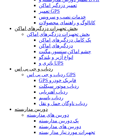
تعمیر دزدگیر اماکن
تعمیر GPS
خدمات نصب و سرویس
کاتالوگ و راهنمای محصولات
بخش تجهیزات دزدگیرهای اماکن
بخش تجهیزات دزدگیرهای اماکن
پک کامل دزدگیرهای اماکن
دزدگیرهای اماکن
چشم اماکن,سنسور,مگنت
انواع آژیر و بلندگو
باتری و UPS
ردیاب و جی پی اس
ردیاب و جی پی اس GPS
GPS فابریک خودرو
ردیاب موتور سیکلت
ردیاب آهنربایی
ردیاب باسیم
ردیاب ناوگان حمل و نقل
دوربین مداربسته
دوربین های مداربسته
پک دوربین مداربسته
دوربین های مداربسته
تجهیرات مورد نیاز مدار بسته