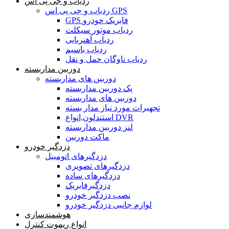
ردیاب و جی پی اس
ردیاب و جی پی اس GPS
GPS فابریک خودرو
ردیاب موتور سیکلت
ردیاب آهنربایی
ردیاب باسیم
ردیاب ناوگان حمل و نقل
دوربین مداربسته
دوربین های مداربسته
پک دوربین مداربسته
دوربین های مداربسته
تجهیرات مورد نیاز مدار بسته
استندلون,انواع DVR
لنز دوربین مداربسته
ماکت دوربین
دزدگیر خودرو
دزدگیرهای اتومبیل
دزدگیرهای تصویری
دزدگیرهای ساده
دزدگیرفابریک
نصب دزدگیر خودرو
لوازم جانبی دزدگیر خودرو
هوشمندسازی
انواع ریموت کنترل