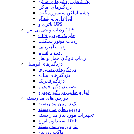
پک کامل دزدگیرهای اماکن
دزدگیرهای اماکن
چشم اماکن,سنسور,مگنت
انواع آژیر و بلندگو
باتری و UPS
ردیاب و جی پی اس GPS
GPS فابریک خودرو
ردیاب موتور سیکلت
ردیاب آهنربایی
ردیاب باسیم
ردیاب ناوگان حمل و نقل
دزدگیرهای اتومبیل
دزدگیرهای تصویری
دزدگیرهای ساده
دزدگیرفابریک
نصب دزدگیر خودرو
لوازم جانبی دزدگیر خودرو
دوربین های مداربسته
پک دوربین مداربسته
دوربین های مداربسته
تجهیرات مورد نیاز مدار بسته
استندلون,انواع DVR
لنز دوربین مداربسته
ماکت دوربین