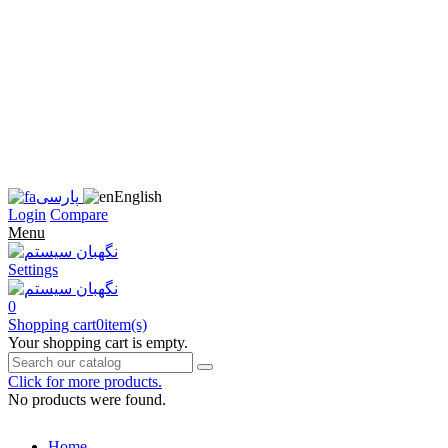
زبان
سایت
را
به
فارسی
تغییر
دهید
متوجه
شدم
English
پارسی
Login
Compare
Menu
Settings
0
Shopping cart
0
item(s)
Your shopping cart is empty.
Click for more products.
No products were found.
Home