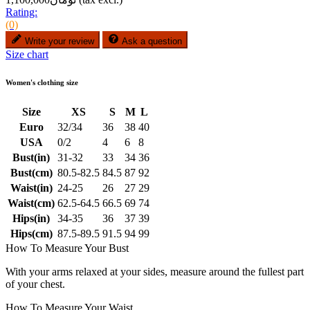
Rating:
(0)
Write your review
Ask a question
Size chart
Women's clothing size
Size
XS
S
M
L
Euro
32/34
36
38
40
USA
0/2
4
6
8
Bust(in)
31-32
33
34
36
Bust(cm)
80.5-82.5
84.5
87
92
Waist(in)
24-25
26
27
29
Waist(cm)
62.5-64.5
66.5
69
74
Hips(in)
34-35
36
37
39
Hips(cm)
87.5-89.5
91.5
94
99
How To Measure Your Bust
With your arms relaxed at your sides, measure around the fullest part
of your chest.
How To Measure Your Waist