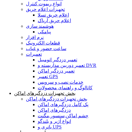
انواع ریموت کنترل
تجهیزات اعلام حریق
اعلام حریق تسلا
اعلام حریق آریاک
هوشمند سازی
پیامکی
نرم افزار
قطعات الکترونیک
ساعت حضور و غیاب
تعمیرات
تعمیر دزدگیر اتومبیل
تعمیر دوربین مداربسته و DVR
تعمیر دزدگیر اماکن
تعمیر GPS
خدمات نصب و سرویس
کاتالوگ و راهنمای محصولات
بخش تجهیزات دزدگیرهای اماکن
بخش تجهیزات دزدگیرهای اماکن
پک کامل دزدگیرهای اماکن
دزدگیرهای اماکن
چشم اماکن,سنسور,مگنت
انواع آژیر و بلندگو
باتری و UPS