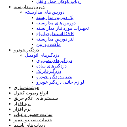
ردیاب ناوگان حمل و نقل
دوربین مداربسته
دوربین های مداربسته
پک دوربین مداربسته
دوربین های مداربسته
تجهیرات مورد نیاز مدار بسته
استندلون,انواع DVR
لنز دوربین مداربسته
ماکت دوربین
دزدگیر خودرو
دزدگیرهای اتومبیل
دزدگیرهای تصویری
دزدگیرهای ساده
دزدگیرفابریک
نصب دزدگیر خودرو
لوازم جانبی دزدگیر خودرو
هوشمندسازی
انواع ریموت کنترل
سیستم های اعلام حریق
نرم افزار
نرم افزار
ساعت حضور و غیاب
خدمات نصب و تعمیر
ردیاب های باسیم