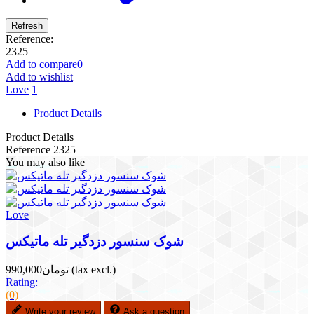
Reference:
2325
Add to compare
0
Add to wishlist
Love
1
Product Details
Product Details
Reference
2325
You may also like
Love
شوک سنسور دزدگیر تله ماتیکس
(tax excl.)
تومان990,000
Rating:
(0)
Write your review
Ask a question