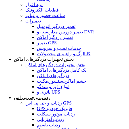
نرم افزار
قطعات الکترونیک
ساعت حضور و غیاب
تعمیرات
تعمیر دزدگیر اتومبیل
تعمیر دوربین مداربسته و DVR
تعمیر دزدگیر اماکن
تعمیر GPS
خدمات نصب و سرویس
کاتالوگ و راهنمای محصولات
بخش تجهیزات دزدگیرهای اماکن
بخش تجهیزات دزدگیرهای اماکن
پک کامل دزدگیرهای اماکن
دزدگیرهای اماکن
چشم اماکن,سنسور,مگنت
انواع آژیر و بلندگو
باتری و UPS
ردیاب و جی پی اس
ردیاب و جی پی اس GPS
GPS فابریک خودرو
ردیاب موتور سیکلت
ردیاب آهنربایی
ردیاب باسیم