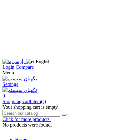
زبان
سایت
را
به
فارسی
تغییر
دهید
متوجه
شدم
English
پارسی
Login
Compare
Menu
Settings
0
Shopping cart
0
item(s)
Your shopping cart is empty.
Click for more products.
No products were found.
Home