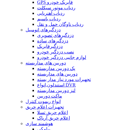
GPS فابریک خودرو
ردیاب موتور سیکلت
ردیاب آهنربایی
ردیاب باسیم
ردیاب ناوگان حمل و نقل
دزدگیرهای اتومبیل
دزدگیرهای تصویری
دزدگیرهای ساده
دزدگیرفابریک
نصب دزدگیر خودرو
لوازم جانبی دزدگیر خودرو
دوربین های مداربسته
پک دوربین مداربسته
دوربین های مداربسته
تجهیرات مورد نیاز مدار بسته
استندلون,انواع DVR
لنز دوربین مداربسته
ماکت دوربین
انواع ریموت کنترل
تجهیزات اعلام حریق
اعلام حریق تسلا
اعلام حریق آریاک
هوشمند سازی
پیامکی