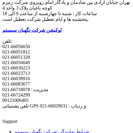
تهران خیابان آزادی بین شادمان و یادگار امام روبروی شرکت زمزم
کوچه باغبان پلاک 3 واحد 4
ساعات کار : شنبه تا چهارشنبه از ساعت 9 الی 18
پنجشنبه ها و ایام تعطیل شرکت تعطیل است.
لوکیشن شرکت نگهبان سیستم
تلفن:
021-66056650
021-66051812
021-66051320
021-66056649
021-66030223
021-66023713
021-66039916
021-66083677
مدیریت : 66718078-021
021-66724299
09121006465
تلفن پشتیبانی GPS و ردیاب : 66029031-021
Support
شرایط نمایندگی شرکت نگهبان سیستم