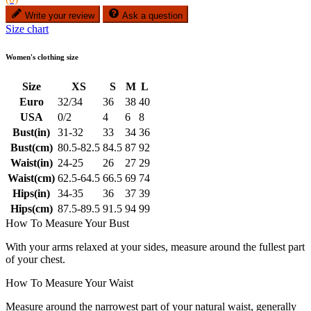
Write your review
Ask a question
Size chart
Women's clothing size
Size
XS
S
M
L
Euro
32/34
36
38
40
USA
0/2
4
6
8
Bust(in)
31-32
33
34
36
Bust(cm)
80.5-82.5
84.5
87
92
Waist(in)
24-25
26
27
29
Waist(cm)
62.5-64.5
66.5
69
74
Hips(in)
34-35
36
37
39
Hips(cm)
87.5-89.5
91.5
94
99
How To Measure Your Bust
With your arms relaxed at your sides, measure around the fullest part
of your chest.
How To Measure Your Waist
Measure around the narrowest part of your natural waist, generally