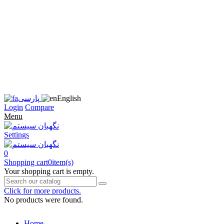
زبان
سایت
را
به
فارسی
تغییر
دهید
متوجه
شدم
English
پارسی
Login
Compare
Menu
Settings
0
Shopping cart
0
item(s)
Your shopping cart is empty.
Click for more products.
No products were found.
Home