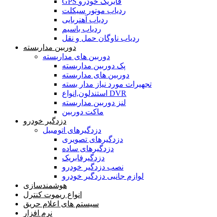
GPS فابریک خودرو
ردیاب موتور سیکلت
ردیاب آهنربایی
ردیاب باسیم
ردیاب ناوگان حمل و نقل
دوربین مداربسته
دوربین های مداربسته
پک دوربین مداربسته
دوربین های مداربسته
تجهیرات مورد نیاز مدار بسته
استندلون,انواع DVR
لنز دوربین مداربسته
ماکت دوربین
دزدگیر خودرو
دزدگیرهای اتومبیل
دزدگیرهای تصویری
دزدگیرهای ساده
دزدگیرفابریک
نصب دزدگیر خودرو
لوازم جانبی دزدگیر خودرو
هوشمندسازی
انواع ریموت کنترل
سیستم های اعلام حریق
نرم افزار