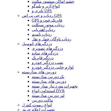
چشم اماکن,سنسور,مگنت
انواع آژیر و بلندگو
باتری و UPS
ردیاب و جی پی اس GPS
GPS فابریک خودرو
ردیاب موتور سیکلت
ردیاب آهنربایی
ردیاب باسیم
ردیاب ناوگان حمل و نقل
دزدگیرهای اتومبیل
دزدگیرهای تصویری
دزدگیرهای ساده
دزدگیرفابریک
نصب دزدگیر خودرو
لوازم جانبی دزدگیر خودرو
دوربین های مداربسته
پک دوربین مداربسته
دوربین های مداربسته
تجهیرات مورد نیاز مدار بسته
استندلون,انواع DVR
لنز دوربین مداربسته
ماکت دوربین
انواع ریموت کنترل
تجهیزات اعلام حریق