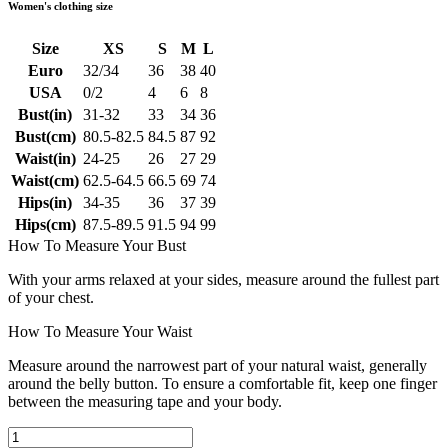
Women's clothing size
Size
XS
S
M
L
Euro
32/34
36
38
40
USA
0/2
4
6
8
Bust(in)
31-32
33
34
36
Bust(cm)
80.5-82.5
84.5
87
92
Waist(in)
24-25
26
27
29
Waist(cm)
62.5-64.5
66.5
69
74
Hips(in)
34-35
36
37
39
Hips(cm)
87.5-89.5
91.5
94
99
How To Measure Your Bust
With your arms relaxed at your sides, measure around the fullest part
of your chest.
How To Measure Your Waist
Measure around the narrowest part of your natural waist, generally
around the belly button. To ensure a comfortable fit, keep one finger
between the measuring tape and your body.