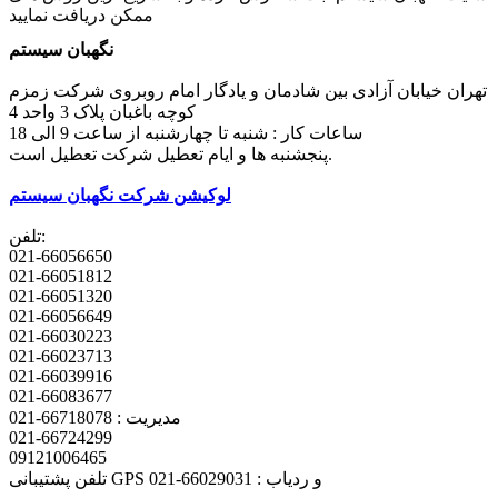
ممکن دریافت نمایید
نگهبان سیستم
تهران خیابان آزادی بین شادمان و یادگار امام روبروی شرکت زمزم
کوچه باغبان پلاک 3 واحد 4
ساعات کار : شنبه تا چهارشنبه از ساعت 9 الی 18
پنجشنبه ها و ایام تعطیل شرکت تعطیل است.
لوکیشن شرکت نگهبان سیستم
تلفن:
021-66056650
021-66051812
021-66051320
021-66056649
021-66030223
021-66023713
021-66039916
021-66083677
مدیریت : 66718078-021
021-66724299
09121006465
تلفن پشتیبانی GPS و ردیاب : 66029031-021