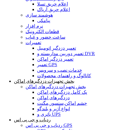
اعلام حریق تسلا
اعلام حریق آریاک
هوشمند سازی
پیامکی
نرم افزار
قطعات الکترونیک
ساعت حضور و غیاب
تعمیرات
تعمیر دزدگیر اتومبیل
تعمیر دوربین مداربسته و DVR
تعمیر دزدگیر اماکن
تعمیر GPS
خدمات نصب و سرویس
کاتالوگ و راهنمای محصولات
بخش تجهیزات دزدگیرهای اماکن
بخش تجهیزات دزدگیرهای اماکن
پک کامل دزدگیرهای اماکن
دزدگیرهای اماکن
چشم اماکن,سنسور,مگنت
انواع آژیر و بلندگو
باتری و UPS
ردیاب و جی پی اس
ردیاب و جی پی اس GPS