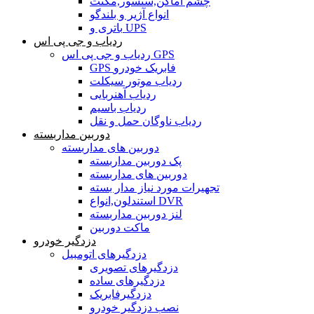
چشم اماکن,سنسور,مگنت
انواع آژیر و بلندگو
باتری و UPS
ردیاب و جی پی اس
ردیاب و جی پی اس GPS
GPS فابریک خودرو
ردیاب موتور سیکلت
ردیاب آهنربایی
ردیاب باسیم
ردیاب ناوگان حمل و نقل
دوربین مداربسته
دوربین های مداربسته
پک دوربین مداربسته
دوربین های مداربسته
تجهیرات مورد نیاز مدار بسته
استندلون,انواع DVR
لنز دوربین مداربسته
ماکت دوربین
دزدگیر خودرو
دزدگیرهای اتومبیل
دزدگیرهای تصویری
دزدگیرهای ساده
دزدگیرفابریک
نصب دزدگیر خودرو