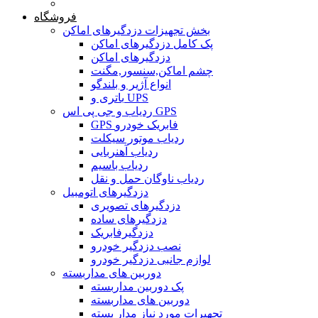
خانه
فروشگاه
بخش تجهیزات دزدگیرهای اماکن
پک کامل دزدگیرهای اماکن
دزدگیرهای اماکن
چشم اماکن,سنسور,مگنت
انواع آژیر و بلندگو
باتری و UPS
ردیاب و جی پی اس GPS
GPS فابریک خودرو
ردیاب موتور سیکلت
ردیاب آهنربایی
ردیاب باسیم
ردیاب ناوگان حمل و نقل
دزدگیرهای اتومبیل
دزدگیرهای تصویری
دزدگیرهای ساده
دزدگیرفابریک
نصب دزدگیر خودرو
لوازم جانبی دزدگیر خودرو
دوربین های مداربسته
پک دوربین مداربسته
دوربین های مداربسته
تجهیرات مورد نیاز مدار بسته