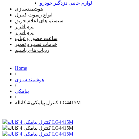
لوازم جانبی دزدگیر خودرو
هوشمندسازی
انواع ریموت کنترل
سیستم های اعلام حریق
نرم افزار
نرم افزار
ساعت حضور و غیاب
خدمات نصب و تعمیر
ردیاب های باسیم
Home
/
هوشمند سازی
/
پیامکی
/
کنترل پیامکی 4 کاناله LG4415M