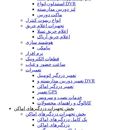
استندلون,انواع DVR
لنز دوربین مداربسته
ماکت دوربین
انواع ریموت کنترل
تجهیزات اعلام حریق
اعلام حریق تسلا
اعلام حریق آریاک
هوشمند سازی
پیامکی
نرم افزار
قطعات الکترونیک
ساعت حضور و غیاب
تعمیرات
تعمیر دزدگیر اتومبیل
تعمیر دوربین مداربسته و DVR
تعمیر دزدگیر اماکن
تعمیر GPS
خدمات نصب و سرویس
کاتالوگ و راهنمای محصولات
بخش تجهیزات دزدگیرهای اماکن
بخش تجهیزات دزدگیرهای اماکن
پک کامل دزدگیرهای اماکن
دزدگیرهای اماکن