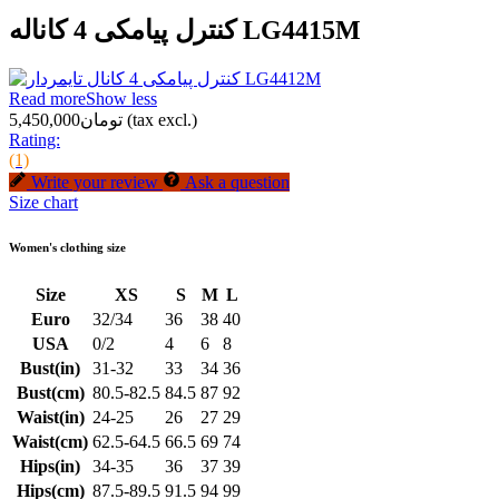
کنترل پیامکی 4 کاناله LG4415M
Read more
Show less
(tax excl.)
تومان5,450,000
Rating:
(1)
Write your review
Ask a question
Size chart
Women's clothing size
Size
XS
S
M
L
Euro
32/34
36
38
40
USA
0/2
4
6
8
Bust(in)
31-32
33
34
36
Bust(cm)
80.5-82.5
84.5
87
92
Waist(in)
24-25
26
27
29
Waist(cm)
62.5-64.5
66.5
69
74
Hips(in)
34-35
36
37
39
Hips(cm)
87.5-89.5
91.5
94
99