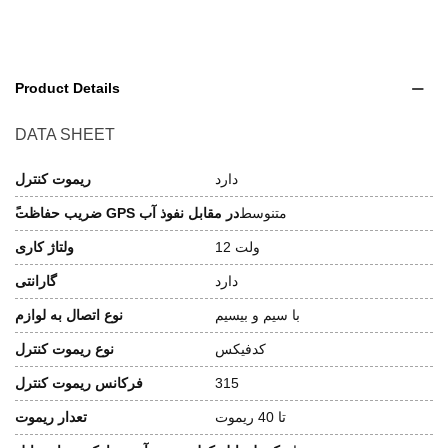
Product Details
DATA SHEET
دارد
ریموت کنترل
متنوسط
ًضریب حفاظت GPS در مقابل نفوذ آب
12 ولت
ولتاژ کاری
دارد
گارانتی
با سیم و بیسیم
نوع اتصال به لوازم
کدفیکس
نوع ریموت کنترل
315
فرکانس ریموت کنترل
تا 40 ریموت
تعدار ریموت