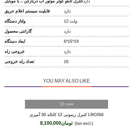
دارد
کنترل تابلو کولر موتور آب دربازکن .. با موبایل
دارد
قابلیت سیستم اعلام حریق
12 ولت
ولتاز دستگاه
دارد
گارانتی محصول
6*15*19
ابعاد دستگاه
دارد
خروجی رله
16
تعداد رله خروجی
YOU MAY ALSO LIKE
Love
کنترل ریموتی 12 کاناله 30 آمپری LRC056
تومان8,100,000
(tax excl.)