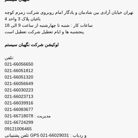
تهران خیابان آزادی بین شادمان و یادگار امام روبروی شرکت زمزم کوچه
باغبان پلاک 3 واحد 4
ساعات کار : شنبه تا چهارشنبه از ساعت 9 الی 18
پنجشنبه ها و ایام تعطیل شرکت تعطیل است.
لوکیشن شرکت نگهبان سیستم
تلفن:
021-66056650
021-66051812
021-66051320
021-66056649
021-66030223
021-66023713
021-66039916
021-66083677
مدیریت : 66718078-021
021-66724299
09121006465
تلفن پشتیبانی GPS و ردیاب : 66029031-021