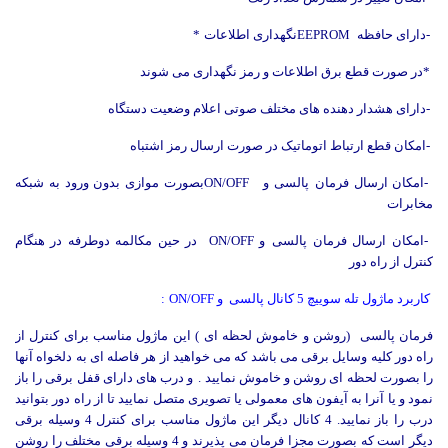
-
دارای حافظه
EEPROM
نگهداری اطلاعات
*
*
در صورت قطع برق اطلاعات و رمز نگهداری می شوند
-
دارای هشدار دهنده های مختلف صوتی اعلام وضعیت دستگاه
-
امکان قطع ارتباط اتوماتیک در صورت ارسال رمز اشتباه
-
امکان ارسال فرمان
پالسی و
ON/OFF
بصورت موازی بدون ورود به شبکه
مخابرات
-
امکان ارسال فرمان
پالسی
و
ON/OFF
در حین مکالمه دوطرفه در هنگام
کنترل از راه دور
کاربرد ماژول تله سوییچ 5 کانال پالسی و
ON/OFF
:
فرمان پالسی
)
روشن و خاموش لحظه ای ) این ماژول مناسب برای کنترل از
راه دور کلیه وسایل برقی می باشد که می خواهید از هر فاصله ای به دلخواه آنها
را بصورت لحظه ای روشن و خاموش نمایید
.
و درب های دارای قفل برقی را باز
نمود و یا آنرا به آیفون های معمولی یا تصویری متصل نمایید تا از راه دور بتوانید
درب را باز نمایید. 4 کانال دیگر این ماژول مناسب برای کنترل 4 وسیله برقی
دیگر است که بصورت مجزا فرمان می پذیرند و 4 وسیله برقی مختلف را روشن