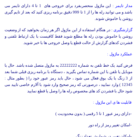
مدار
تایمر
: این ماژول منحصربفرد برای خروجی های 1 تا 4 دارای تایمر می
باشد و می توانید رله ها را از 1 تا 999 دقیق برنامه ریزی کنید که بعد از تایم گیری
روشن یا خاموش شوند.
گزارشگیری
: در هنگام استفاده از این ماژول اگر هر زمان بخواهید که از وضعیت
روشن یا خاموش بودن رله ها مطلع شوید فقط کافیست با یک ارتباط تلفنی و
فشردن کدهای گزارش از حالت قطع یا وصل خروجی ها با خبر شوید.
عملکرد ماژول
:
فرض کنید یک خط تلفن به شماره 22222222 به ماژول متصل شده باشد. حال با
موبایل یا تلفن با این شماره تماس بگیرید ، دستگاه با برنامه ریزی قبلی شما بعد
از 3 زنگ با یک بوق فعال می شود ، حال باید رمز عبور خود را ( بطور مثال :
12345 ) وارد نمایید ، درصورتی که رمز صحیح وارد شود با آلارم خاصی تایید می
شود حال با فشردن کد های مخصوص رله ها را وصل یا قطع نمایید
قابلیت ها ی این ماژول
:
-
دارای رمز عبور 1 تا 5 رقمی ( بدون محدودیت
(
-
امکان تغییر رمز از راه دور
-
امکان تغییر در شمارش تعداد زنگ