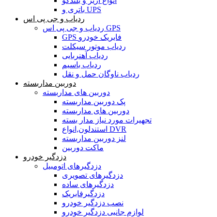
انواع آژیر و بلندگو
باتری و UPS
ردیاب و جی پی اس
ردیاب و جی پی اس GPS
GPS فابریک خودرو
ردیاب موتور سیکلت
ردیاب آهنربایی
ردیاب باسیم
ردیاب ناوگان حمل و نقل
دوربین مداربسته
دوربین های مداربسته
پک دوربین مداربسته
دوربین های مداربسته
تجهیرات مورد نیاز مدار بسته
استندلون,انواع DVR
لنز دوربین مداربسته
ماکت دوربین
دزدگیر خودرو
دزدگیرهای اتومبیل
دزدگیرهای تصویری
دزدگیرهای ساده
دزدگیرفابریک
نصب دزدگیر خودرو
لوازم جانبی دزدگیر خودرو