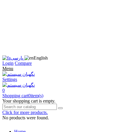
زبان
سایت
را
به
فارسی
تغییر
دهید
متوجه
شدم
English
پارسی
Login
Compare
Menu
Settings
0
Shopping cart
0
item(s)
Your shopping cart is empty.
Click for more products.
No products were found.
Home