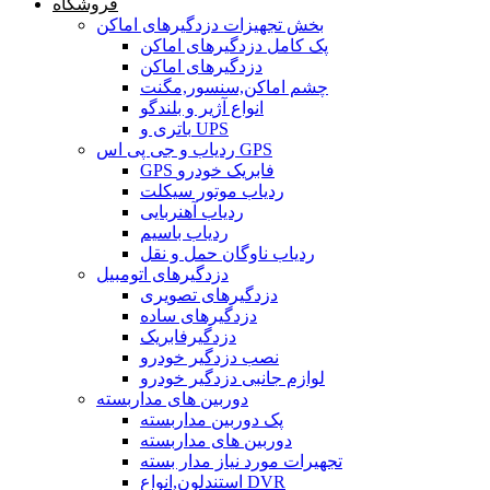
فروشگاه
بخش تجهیزات دزدگیرهای اماکن
پک کامل دزدگیرهای اماکن
دزدگیرهای اماکن
چشم اماکن,سنسور,مگنت
انواع آژیر و بلندگو
باتری و UPS
ردیاب و جی پی اس GPS
GPS فابریک خودرو
ردیاب موتور سیکلت
ردیاب آهنربایی
ردیاب باسیم
ردیاب ناوگان حمل و نقل
دزدگیرهای اتومبیل
دزدگیرهای تصویری
دزدگیرهای ساده
دزدگیرفابریک
نصب دزدگیر خودرو
لوازم جانبی دزدگیر خودرو
دوربین های مداربسته
پک دوربین مداربسته
دوربین های مداربسته
تجهیرات مورد نیاز مدار بسته
استندلون,انواع DVR