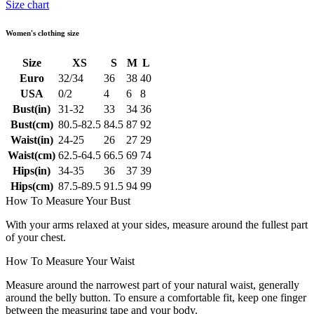
Size chart
Women's clothing size
Size
XS
S
M
L
Euro
32/34
36
38
40
USA
0/2
4
6
8
Bust(in)
31-32
33
34
36
Bust(cm)
80.5-82.5
84.5
87
92
Waist(in)
24-25
26
27
29
Waist(cm)
62.5-64.5
66.5
69
74
Hips(in)
34-35
36
37
39
Hips(cm)
87.5-89.5
91.5
94
99
How To Measure Your Bust
With your arms relaxed at your sides, measure around the fullest part
of your chest.
How To Measure Your Waist
Measure around the narrowest part of your natural waist, generally
around the belly button. To ensure a comfortable fit, keep one finger
between the measuring tape and your body.