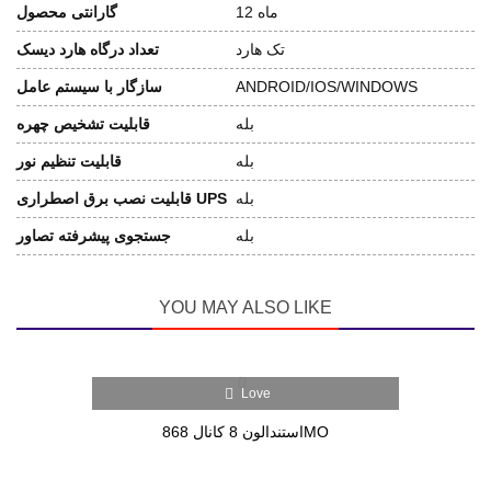
12 ماه
گارانتی محصول
تک هارد
تعداد درگاه هارد دیسک
ANDROID/IOS/WINDOWS
سازگار با سیستم عامل
بله
قابلیت تشخیص چهره
بله
قابلیت تنظیم نور
بله
قابلیت نصب برق اصطراری UPS
بله
جستجوی پیشرفته تصاور
YOU MAY ALSO LIKE
Love
استندالون 8 کانال 868MO