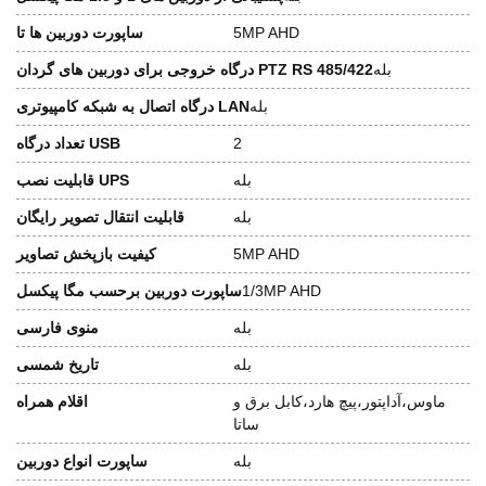
5MP AHD
ساپورت دوربین ها تا
بله
درگاه خروجی برای دوربین های گردان PTZ RS 485/422
بله
درگاه اتصال به شبکه کامپیوتری LAN
2
تعداد درگاه USB
بله
قابلیت نصب UPS
بله
قابلیت انتقال تصویر رایگان
5MP AHD
کیفیت بازپخش تصاویر
1/3MP AHD
ساپورت دوربین برحسب مگا پیکسل
بله
منوی فارسی
بله
تاریخ شمسی
ماوس،آداپتور،پیچ هارد،کابل برق و
اقلام همراه
ساتا
بله
ساپورت انواع دوربین