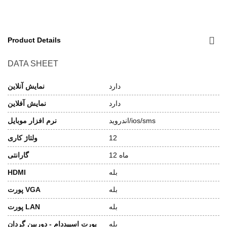
Product Details
DATA SHEET
دارد
نمایش آنلاین
دارد
نمایش آفلاین
اندروید/ios/sms
نرم افزار موبایل
12
ولتاژ کاری
12 ماه
گارانتی
بله
HDMI
بله
پورت VGA
بله
پورت LAN
بله
پورت اسپیددام - دوربین گردان