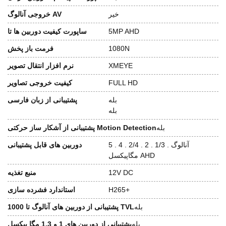
خیر
خروجی آنالوگ AV
5MP AHD
ساپورت کیفیت دوربین ها تا
1080N
فرمت باز پخش
XMEYE
نرم افزار انتقال تصویر
FULL HD
کیفیت خروجی تصاویر
بله
پشتیبانی از زبان فارسی
بله
بله
پشتیبانی از آشکار ساز حرکتی Motion Detection
آنالوگ . 1/3 . 2 . 2/4 . 4 . 5
دوربین های قابل پشتیبانی
مگاپیکسل AHD
12V DC
منبع تغذیه
H265+
استاندارد فشرده سازی
بله
پشتیبانی از دوربین های آنالوگ تا 1000 TVL
بله
پشتیبانی از دوربین های 1 و 1.3 مگا پیکسل