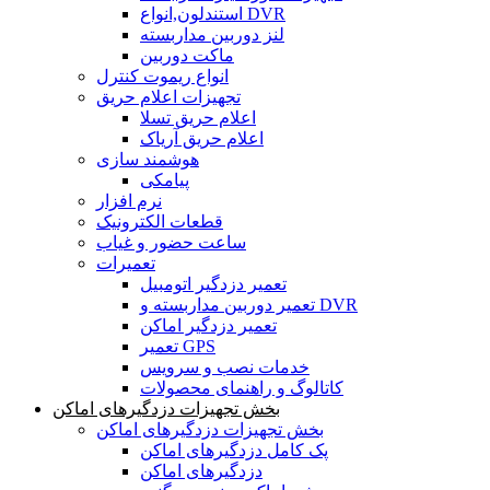
استندلون,انواع DVR
لنز دوربین مداربسته
ماکت دوربین
انواع ریموت کنترل
تجهیزات اعلام حریق
اعلام حریق تسلا
اعلام حریق آریاک
هوشمند سازی
پیامکی
نرم افزار
قطعات الکترونیک
ساعت حضور و غیاب
تعمیرات
تعمیر دزدگیر اتومبیل
تعمیر دوربین مداربسته و DVR
تعمیر دزدگیر اماکن
تعمیر GPS
خدمات نصب و سرویس
کاتالوگ و راهنمای محصولات
بخش تجهیزات دزدگیرهای اماکن
بخش تجهیزات دزدگیرهای اماکن
پک کامل دزدگیرهای اماکن
دزدگیرهای اماکن