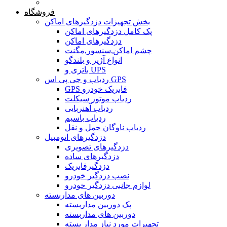
خانه
فروشگاه
بخش تجهیزات دزدگیرهای اماکن
پک کامل دزدگیرهای اماکن
دزدگیرهای اماکن
چشم اماکن,سنسور,مگنت
انواع آژیر و بلندگو
باتری و UPS
ردیاب و جی پی اس GPS
GPS فابریک خودرو
ردیاب موتور سیکلت
ردیاب آهنربایی
ردیاب باسیم
ردیاب ناوگان حمل و نقل
دزدگیرهای اتومبیل
دزدگیرهای تصویری
دزدگیرهای ساده
دزدگیرفابریک
نصب دزدگیر خودرو
لوازم جانبی دزدگیر خودرو
دوربین های مداربسته
پک دوربین مداربسته
دوربین های مداربسته
تجهیرات مورد نیاز مدار بسته