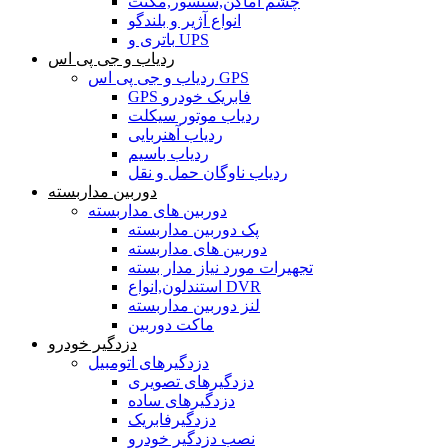
چشم اماکن,سنسور,مگنت
انواع آژیر و بلندگو
باتری و UPS
ردیاب و جی پی اس
ردیاب و جی پی اس GPS
GPS فابریک خودرو
ردیاب موتور سیکلت
ردیاب آهنربایی
ردیاب باسیم
ردیاب ناوگان حمل و نقل
دوربین مداربسته
دوربین های مداربسته
پک دوربین مداربسته
دوربین های مداربسته
تجهیرات مورد نیاز مدار بسته
استندلون,انواع DVR
لنز دوربین مداربسته
ماکت دوربین
دزدگیر خودرو
دزدگیرهای اتومبیل
دزدگیرهای تصویری
دزدگیرهای ساده
دزدگیرفابریک
نصب دزدگیر خودرو