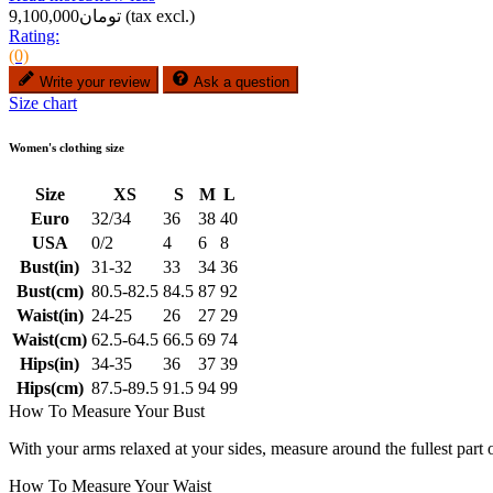
(tax excl.)
تومان9,100,000
Rating:
(0)
Write your review
Ask a question
Size chart
Women's clothing size
Size
XS
S
M
L
Euro
32/34
36
38
40
USA
0/2
4
6
8
Bust(in)
31-32
33
34
36
Bust(cm)
80.5-82.5
84.5
87
92
Waist(in)
24-25
26
27
29
Waist(cm)
62.5-64.5
66.5
69
74
Hips(in)
34-35
36
37
39
Hips(cm)
87.5-89.5
91.5
94
99
How To Measure Your Bust
With your arms relaxed at your sides, measure around the fullest part 
How To Measure Your Waist