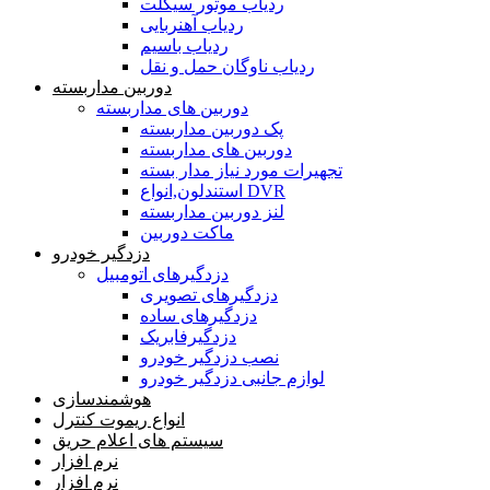
ردیاب موتور سیکلت
ردیاب آهنربایی
ردیاب باسیم
ردیاب ناوگان حمل و نقل
دوربین مداربسته
دوربین های مداربسته
پک دوربین مداربسته
دوربین های مداربسته
تجهیرات مورد نیاز مدار بسته
استندلون,انواع DVR
لنز دوربین مداربسته
ماکت دوربین
دزدگیر خودرو
دزدگیرهای اتومبیل
دزدگیرهای تصویری
دزدگیرهای ساده
دزدگیرفابریک
نصب دزدگیر خودرو
لوازم جانبی دزدگیر خودرو
هوشمندسازی
انواع ریموت کنترل
سیستم های اعلام حریق
نرم افزار
نرم افزار