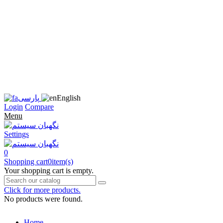
زبان
سایت
را
به
فارسی
تغییر
دهید
متوجه
شدم
English
پارسی
Login
Compare
Menu
Settings
0
Shopping cart
0
item(s)
Your shopping cart is empty.
Click for more products.
No products were found.
Home