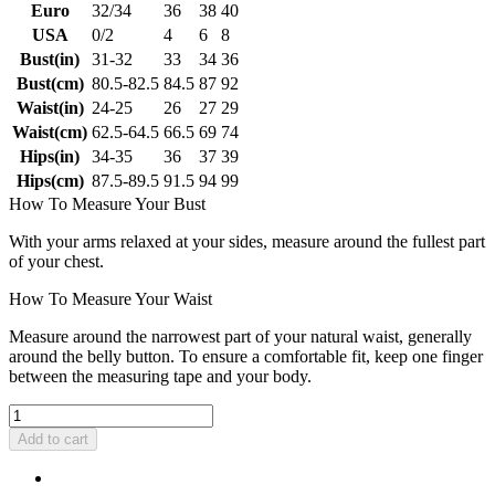
Euro
32/34
36
38
40
USA
0/2
4
6
8
Bust(in)
31-32
33
34
36
Bust(cm)
80.5-82.5
84.5
87
92
Waist(in)
24-25
26
27
29
Waist(cm)
62.5-64.5
66.5
69
74
Hips(in)
34-35
36
37
39
Hips(cm)
87.5-89.5
91.5
94
99
How To Measure Your Bust
With your arms relaxed at your sides, measure around the fullest part
of your chest.
How To Measure Your Waist
Measure around the narrowest part of your natural waist, generally
around the belly button. To ensure a comfortable fit, keep one finger
between the measuring tape and your body.
Add to cart