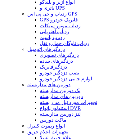
انواع آژیر و بلندگو
باتری و UPS
ردیاب و جی پی اس GPS
GPS فابریک خودرو
ردیاب موتور سیکلت
ردیاب آهنربایی
ردیاب باسیم
ردیاب ناوگان حمل و نقل
دزدگیرهای اتومبیل
دزدگیرهای تصویری
دزدگیرهای ساده
دزدگیرفابریک
نصب دزدگیر خودرو
لوازم جانبی دزدگیر خودرو
دوربین های مداربسته
پک دوربین مداربسته
دوربین های مداربسته
تجهیرات مورد نیاز مدار بسته
استندلون,انواع DVR
لنز دوربین مداربسته
ماکت دوربین
انواع ریموت کنترل
تجهیزات اعلام حریق
اعلام حریق تسلا