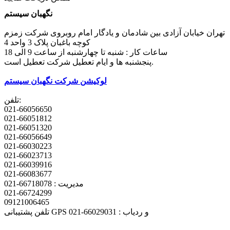
نگهبان سیستم
تهران خیابان آزادی بین شادمان و یادگار امام روبروی شرکت زمزم
کوچه باغبان پلاک 3 واحد 4
ساعات کار : شنبه تا چهارشنبه از ساعت 9 الی 18
پنجشنبه ها و ایام تعطیل شرکت تعطیل است.
لوکیشن شرکت نگهبان سیستم
تلفن:
021-66056650
021-66051812
021-66051320
021-66056649
021-66030223
021-66023713
021-66039916
021-66083677
مدیریت : 66718078-021
021-66724299
09121006465
تلفن پشتیبانی GPS و ردیاب : 66029031-021