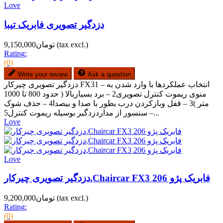
Love
دزدگیر تصویری فابریک تیبا
(tax excl.)
تومان9,150,000
Rating:
(0)
Write your review
Ask a question
دزدگیر تصویری چیرکار FX31 – انتخاب عملکردها با وارد شدن به
منوی ریموت کنترل تصویری2 – برد بسیاربالا ( حدود 800 تا 1000
متر )3 – قفل وبازکردن درب بطور با صدا و بیصدا4 – حذف شوک
سنسور از مداردزدگیر بوسیله ریموت کنترل5 –...
Love
Love
دزدگیر تصویری چیرکار,Chaircar FX3 فابریک پژو 206
(tax excl.)
تومان9,200,000
Rating:
(0)