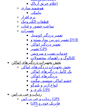
اعلام حریق آریاک
هوشمند سازی
پیامکی
نرم افزار
قطعات الکترونیک
ساعت حضور و غیاب
تعمیرات
تعمیر دزدگیر اتومبیل
تعمیر دوربین مداربسته و DVR
تعمیر دزدگیر اماکن
تعمیر GPS
خدمات نصب و سرویس
کاتالوگ و راهنمای محصولات
بخش تجهیزات دزدگیرهای اماکن
بخش تجهیزات دزدگیرهای اماکن
پک کامل دزدگیرهای اماکن
دزدگیرهای اماکن
چشم اماکن,سنسور,مگنت
انواع آژیر و بلندگو
باتری و UPS
ردیاب و جی پی اس
ردیاب و جی پی اس GPS
GPS فابریک خودرو