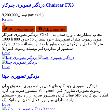
دزدگیر تصویری چیرکار,Chaircar FX3
(tax excl.)
تومان9,200,000
Rating:
(0)
Write your review
Ask a question
دزدگیر تصویری چیرکار FX31 – انتخاب عملکردها با وارد شدن به
منوی ریموت کنترل تصویری2 – برد بسیاربالا ( حدود 800 تا 1000
متر )3 – قفل وبازکردن درب بطور با صدا و بیصدا4 – حذف شوک
سنسور از مداردزدگیر بوسیله ریموت کنترل5 –...
Love
Love
دزدگیر تصویری چیتا
دزدگیر تصویری چیتا کلیدهای قابل برنامه ریزی صندوق پران
سنسور ضربه ون گارد Van gaurd ریموت تصویری شارژی غیر
فعال کردن سنسور ضریه از راه دور - سیستم olx- امکان پیج کردن
راننده دارای ویبراتور فعال شدن اتو ماتیک یک...
Love