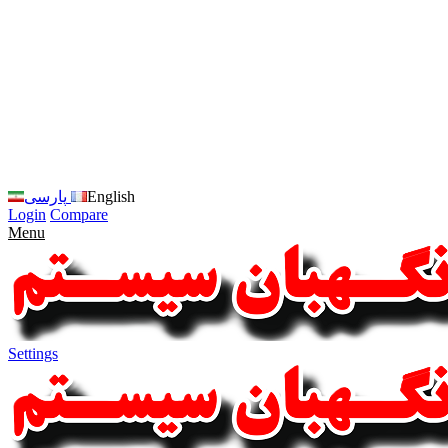
زبان
سایت
را
به
فارسی
تغییر
دهید
متوجه
شدم
English
پارسی
Login
Compare
Menu
Settings