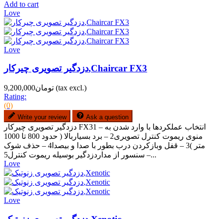
Add to cart
Love
Love
دزدگیر تصویری چیرکار,Chaircar FX3
(tax excl.)
تومان9,200,000
Rating:
(0)
Write your review
Ask a question
دزدگیر تصویری چیرکار FX31 – انتخاب عملکردها با وارد شدن به
منوی ریموت کنترل تصویری2 – برد بسیاربالا ( حدود 800 تا 1000
متر )3 – قفل وبازکردن درب بطور با صدا و بیصدا4 – حذف شوک
سنسور از مداردزدگیر بوسیله ریموت کنترل5 –...
Love
Love