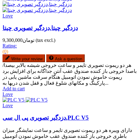
Love
دزدگیر چیتا,دزدگیر تصویری چیتا
(tax excl.)
تومان9,300,000
Rating:
(0)
Write your review
Ask a question
هر دو ریموت تصویری تایمر و ساعت خروجی شیشه بالابر بیصدا/
باصدا خروجی باز کننده صندوق عقب آنتن جداگانه برای افزایش برد
ریموت خاموش نمودن اتومبیل هنگام سرقت ماشین یابی در
پارکینگ و مکانهای شلوغ فعال و قفل شدن دربها به...
Add to cart
Love
Love
دزدگیر تصویری پی ال سی,PLC V5
دارای ویبره هر دو ریموت تصویری تایمر و ساعت نمایشگر میزان
باطری خروجی باز کننده صندوق عقب خاموش نمودن اتومبیل