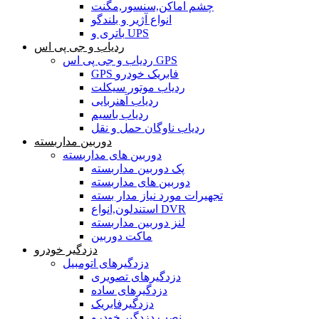
چشم اماکن,سنسور,مگنت
انواع آژیر و بلندگو
باتری و UPS
ردیاب و جی پی اس
ردیاب و جی پی اس GPS
GPS فابریک خودرو
ردیاب موتور سیکلت
ردیاب آهنربایی
ردیاب باسیم
ردیاب ناوگان حمل و نقل
دوربین مداربسته
دوربین های مداربسته
پک دوربین مداربسته
دوربین های مداربسته
تجهیرات مورد نیاز مدار بسته
استندلون,انواع DVR
لنز دوربین مداربسته
ماکت دوربین
دزدگیر خودرو
دزدگیرهای اتومبیل
دزدگیرهای تصویری
دزدگیرهای ساده
دزدگیرفابریک
نصب دزدگیر خودرو