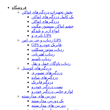
فروشگاه
بخش تجهیزات دزدگیرهای اماکن
پک کامل دزدگیرهای اماکن
دزدگیرهای اماکن
چشم اماکن,سنسور,مگنت
انواع آژیر و بلندگو
باتری و UPS
ردیاب و جی پی اس GPS
GPS فابریک خودرو
ردیاب موتور سیکلت
ردیاب آهنربایی
ردیاب باسیم
ردیاب ناوگان حمل و نقل
دزدگیرهای اتومبیل
دزدگیرهای تصویری
دزدگیرهای ساده
دزدگیرفابریک
نصب دزدگیر خودرو
لوازم جانبی دزدگیر خودرو
دوربین های مداربسته
پک دوربین مداربسته
دوربین های مداربسته