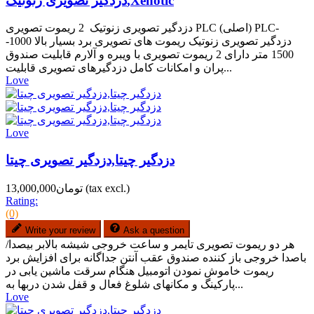
دزدگیر تصویری زنوتیک,Xenotic
دزدگیر تصویری زنوتیک 2 ریموت تصویری PLC (اصلی) PLC-
دزدگیر تصویری زنوتیک ریموت های تصویری برد بسیار بالا 1000-
1500 متر دارای 2 ریموت تصویری با ویبره و آلارم قابلیت صندوق
پران و امکانات کامل دزدگیرهای تصویری قابلیت...
Love
Love
دزدگیر چیتا,دزدگیر تصویری چیتا
(tax excl.)
تومان13,000,000
Rating:
(0)
Write your review
Ask a question
هر دو ریموت تصویری تایمر و ساعت خروجی شیشه بالابر بیصدا/
باصدا خروجی باز کننده صندوق عقب آنتن جداگانه برای افزایش برد
ریموت خاموش نمودن اتومبیل هنگام سرقت ماشین یابی در
پارکینگ و مکانهای شلوغ فعال و قفل شدن دربها به...
Love