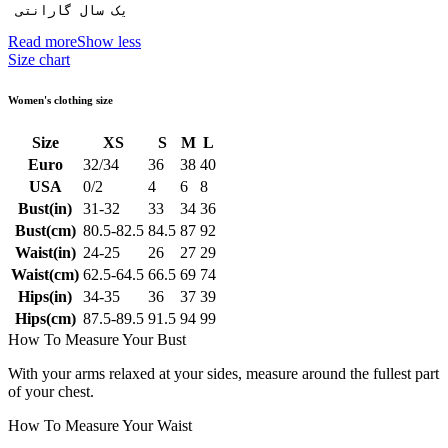
 یک سال گارانتی
Read more
Show less
Size chart
Women's clothing size
Size
XS
S
M
L
Euro
32/34
36
38
40
USA
0/2
4
6
8
Bust(in)
31-32
33
34
36
Bust(cm)
80.5-82.5
84.5
87
92
Waist(in)
24-25
26
27
29
Waist(cm)
62.5-64.5
66.5
69
74
Hips(in)
34-35
36
37
39
Hips(cm)
87.5-89.5
91.5
94
99
How To Measure Your Bust
With your arms relaxed at your sides, measure around the fullest part
of your chest.
How To Measure Your Waist