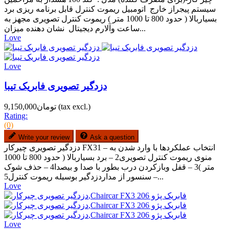
سیستم پیجراز خارج اتومبیل ریموت کنترل قابل برنامه ریزی برد
بسیاربالا ( حدود 800 تا 1000 متر ) ریموت کنترل تصویری مجهز به
ساعت وآلارم دیجیتال نشان دهنده میزان...
Love
Love
دزدگیر تصویری فابریک تیبا
(tax excl.)
تومان9,150,000
Rating:
(0)
Write your review
Ask a question
دزدگیر تصویری چیرکار FX31 – انتخاب عملکردها با وارد شدن به
منوی ریموت کنترل تصویری2 – برد بسیاربالا ( حدود 800 تا 1000
متر )3 – قفل وبازکردن درب بطور با صدا و بیصدا4 – حذف شوک
سنسور از مداردزدگیر بوسیله ریموت کنترل5 –...
Love
Love