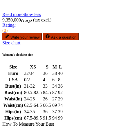
Read more
Show less
(tax excl.)
تومان9,350,000
Rating:
(0)
Write your review
Ask a question
Size chart
Women's clothing size
Size
XS
S
M
L
Euro
32/34
36
38
40
USA
0/2
4
6
8
Bust(in)
31-32
33
34
36
Bust(cm)
80.5-82.5
84.5
87
92
Waist(in)
24-25
26
27
29
Waist(cm)
62.5-64.5
66.5
69
74
Hips(in)
34-35
36
37
39
Hips(cm)
87.5-89.5
91.5
94
99
How To Measure Your Bust