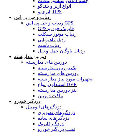
چشم اماکن,سنسور,مگنت
انواع آژیر و بلندگو
باتری و UPS
ردیاب و جی پی اس
ردیاب و جی پی اس GPS
GPS فابریک خودرو
ردیاب موتور سیکلت
ردیاب آهنربایی
ردیاب باسیم
ردیاب ناوگان حمل و نقل
دوربین مداربسته
دوربین های مداربسته
پک دوربین مداربسته
دوربین های مداربسته
تجهیرات مورد نیاز مدار بسته
استندلون,انواع DVR
لنز دوربین مداربسته
ماکت دوربین
دزدگیر خودرو
دزدگیرهای اتومبیل
دزدگیرهای تصویری
دزدگیرهای ساده
دزدگیرفابریک
نصب دزدگیر خودرو