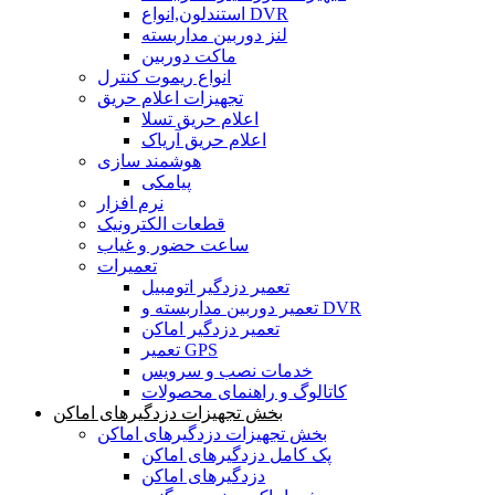
استندلون,انواع DVR
لنز دوربین مداربسته
ماکت دوربین
انواع ریموت کنترل
تجهیزات اعلام حریق
اعلام حریق تسلا
اعلام حریق آریاک
هوشمند سازی
پیامکی
نرم افزار
قطعات الکترونیک
ساعت حضور و غیاب
تعمیرات
تعمیر دزدگیر اتومبیل
تعمیر دوربین مداربسته و DVR
تعمیر دزدگیر اماکن
تعمیر GPS
خدمات نصب و سرویس
کاتالوگ و راهنمای محصولات
بخش تجهیزات دزدگیرهای اماکن
بخش تجهیزات دزدگیرهای اماکن
پک کامل دزدگیرهای اماکن
دزدگیرهای اماکن