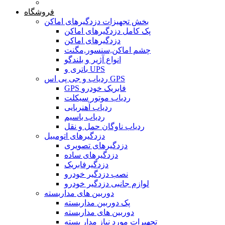
خانه
فروشگاه
بخش تجهیزات دزدگیرهای اماکن
پک کامل دزدگیرهای اماکن
دزدگیرهای اماکن
چشم اماکن,سنسور,مگنت
انواع آژیر و بلندگو
باتری و UPS
ردیاب و جی پی اس GPS
GPS فابریک خودرو
ردیاب موتور سیکلت
ردیاب آهنربایی
ردیاب باسیم
ردیاب ناوگان حمل و نقل
دزدگیرهای اتومبیل
دزدگیرهای تصویری
دزدگیرهای ساده
دزدگیرفابریک
نصب دزدگیر خودرو
لوازم جانبی دزدگیر خودرو
دوربین های مداربسته
پک دوربین مداربسته
دوربین های مداربسته
تجهیرات مورد نیاز مدار بسته