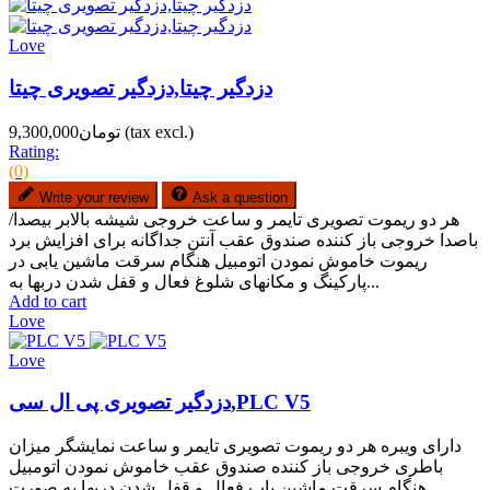
Love
دزدگیر چیتا,دزدگیر تصویری چیتا
(tax excl.)
تومان9,300,000
Rating:
(0)
Write your review
Ask a question
هر دو ریموت تصویری تایمر و ساعت خروجی شیشه بالابر بیصدا/
باصدا خروجی باز کننده صندوق عقب آنتن جداگانه برای افزایش برد
ریموت خاموش نمودن اتومبیل هنگام سرقت ماشین یابی در
پارکینگ و مکانهای شلوغ فعال و قفل شدن دربها به...
Add to cart
Love
Love
دزدگیر تصویری پی ال سی,PLC V5
دارای ویبره هر دو ریموت تصویری تایمر و ساعت نمایشگر میزان
باطری خروجی باز کننده صندوق عقب خاموش نمودن اتومبیل
هنگام سرقت ماشین یاب فعال و قفل شدن دربها به صورت