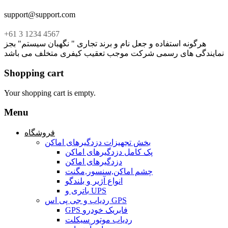
support@support.com
+61 3 1234 4567
هرگونه استفاده و جعل نام و برند تجاری " نگهبان سیستم" بجز
نمایندگی های رسمی شرکت موجب تعقیب کیفری متخلف می باشد
Shopping cart
Your shopping cart is empty.
Menu
فروشگاه
بخش تجهیزات دزدگیرهای اماکن
پک کامل دزدگیرهای اماکن
دزدگیرهای اماکن
چشم اماکن,سنسور,مگنت
انواع آژیر و بلندگو
باتری و UPS
ردیاب و جی پی اس GPS
GPS فابریک خودرو
ردیاب موتور سیکلت