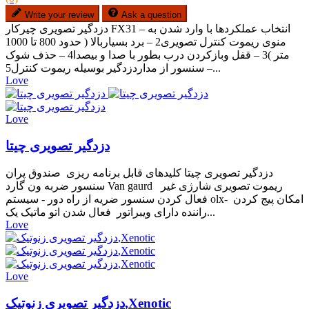
Write your review
Ask a question
دزدگیر تصویری چیرکار FX31 – انتخاب عملکردها با وارد شدن به
منوی ریموت کنترل تصویری2 – برد بسیاربالا ( حدود 800 تا 1000
متر )3 – قفل وبازکردن درب بطور با صدا و بیصدا4 – حذف شوک
سنسور از مداردزدگیر بوسیله ریموت کنترل5 –...
Love
Love
دزدگیر تصویری چیتا
دزدگیر تصویری چیتا کلیدهای قابل برنامه ریزی صندوق پران
سنسور ضربه ون گارد Van gaurd ریموت تصویری شارژی غیر
فعال کردن سنسور ضریه از راه دور - سیستم olx- امکان پیج کردن
راننده دارای ویبراتور فعال شدن اتو ماتیک یک...
Love
Love
دزدگیر تصویری زنوتیک,Xenotic