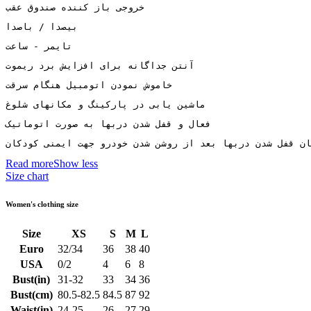
خروجی باز کننده صندوق عقب
بیصدا / باصدا
تایمر - ساعت
آنتن جداگانه برای افزایش برد ریموت
خاموش نمودن اتومبیل هنگام سرقت
ماشین یابی در پارکینگ و مکانهای شلوغ
فعال و قفل شدن دربها به صورت اتوماتیک
ان قفل شدن دربها بعد از روشن شدن خودرو جهت ایمنی کودکان
Read more
Show less
Size chart
Women's clothing size
Size
XS
S
M
L
Euro
32/34
36
38
40
USA
0/2
4
6
8
Bust(in)
31-32
33
34
36
Bust(cm)
80.5-82.5
84.5
87
92
Waist(in)
24-25
26
27
29