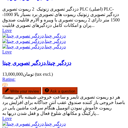
دزدگیر تصویری زنوتیک 2 ریموت تصویری PLC (اصلی) PLC-
دزدگیر تصویری زنوتیک ریموت های تصویری برد بسیار بالا 1000-
1500 متر دارای 2 ریموت تصویری با ویبره و آلارم قابلیت صندوق
پران و امکانات کامل دزدگیرهای تصویری قابلیت...
Love
Love
دزدگیر چیتا,دزدگیر تصویری چیتا
(tax excl.)
تومان13,000,000
Rating:
(0)
Write your review
Ask a question
هر دو ریموت تصویری تایمر و ساعت خروجی شیشه بالابر بیصدا/
باصدا خروجی باز کننده صندوق عقب آنتن جداگانه برای افزایش برد
ریموت خاموش نمودن اتومبیل هنگام سرقت ماشین یابی در
پارکینگ و مکانهای شلوغ فعال و قفل شدن دربها به...
Love