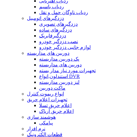
ردیاب آهنربایی
ردیاب باسیم
ردیاب ناوگان حمل و نقل
دزدگیرهای اتومبیل
دزدگیرهای تصویری
دزدگیرهای ساده
دزدگیرفابریک
نصب دزدگیر خودرو
لوازم جانبی دزدگیر خودرو
دوربین های مداربسته
پک دوربین مداربسته
دوربین های مداربسته
تجهیرات مورد نیاز مدار بسته
استندلون,انواع DVR
لنز دوربین مداربسته
ماکت دوربین
انواع ریموت کنترل
تجهیزات اعلام حریق
اعلام حریق تسلا
اعلام حریق آریاک
هوشمند سازی
پیامکی
نرم افزار
قطعات الکترونیک