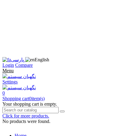
زبان
سایت
را
به
فارسی
تغییر
دهید
متوجه
شدم
English
پارسی
Login
Compare
Menu
Settings
0
Shopping cart
0
item(s)
Your shopping cart is empty.
Click for more products.
No products were found.
Home