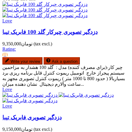
Love
دزدگیر تصویری چیرکار گلد 100 فابریک تیبا
(tax excl.)
تومان9,350,000
Rating:
(0)
Write your review
Ask a question
چیر کار-(برای مصرف کننده) مدل : گلد 100 هشدار به مزاحمین
سیستم پیجراز خارج اتومبیل ریموت کنترل قابل برنامه ریزی برد
بسیاربالا ( حدود 800 تا 1000 متر ) ریموت کنترل تصویری مجهز به
ساعت وآلارم دیجیتال نشان دهنده میزان...
Love
Love
دزدگیر تصویری فابریک تیبا
(tax excl.)
تومان9,150,000