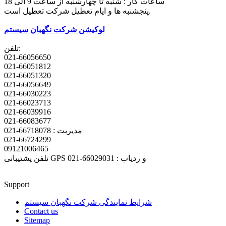
ساعات کار : شنبه تا چهارشنبه از ساعت 9 الی 18
پنجشنبه ها و ایام تعطیل شرکت تعطیل است.
لوکیشن شرکت نگهبان سیستم
تلفن:
021-66056650
021-66051812
021-66051320
021-66056649
021-66030223
021-66023713
021-66039916
021-66083677
مدیریت : 66718078-021
021-66724299
09121006465
تلفن پشتیبانی GPS و ردیاب : 66029031-021
Support
شرایط نمایندگی شرکت نگهبان سیستم
Contact us
Sitemap