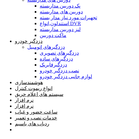
پک دوربین مداربسته
دوربین های مداربسته
تجهیرات مورد نیاز مدار بسته
استندلون,انواع DVR
لنز دوربین مداربسته
ماکت دوربین
دزدگیر خودرو
دزدگیرهای اتومبیل
دزدگیرهای تصویری
دزدگیرهای ساده
دزدگیرفابریک
نصب دزدگیر خودرو
لوازم جانبی دزدگیر خودرو
هوشمندسازی
انواع ریموت کنترل
سیستم های اعلام حریق
نرم افزار
نرم افزار
ساعت حضور و غیاب
خدمات نصب و تعمیر
ردیاب های باسیم
خانه