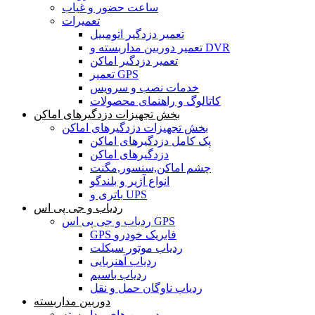
ساعت حضور و غیاب
تعمیرات
تعمیر دزدگیر اتومبیل
تعمیر دوربین مداربسته و DVR
تعمیر دزدگیر اماکن
تعمیر GPS
خدمات نصب و سرویس
کاتالوگ و راهنمای محصولات
بخش تجهیزات دزدگیرهای اماکن
بخش تجهیزات دزدگیرهای اماکن
پک کامل دزدگیرهای اماکن
دزدگیرهای اماکن
چشم اماکن,سنسور,مگنت
انواع آژیر و بلندگو
باتری و UPS
ردیاب و جی پی اس
ردیاب و جی پی اس GPS
GPS فابریک خودرو
ردیاب موتور سیکلت
ردیاب آهنربایی
ردیاب باسیم
ردیاب ناوگان حمل و نقل
دوربین مداربسته
دوربین های مداربسته