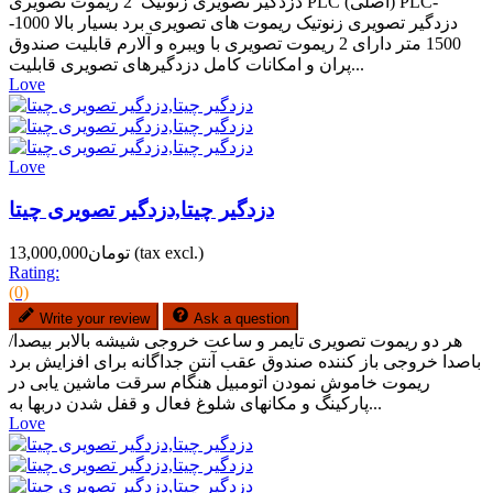
دزدگیر تصویری زنوتیک 2 ریموت تصویری PLC (اصلی) PLC-
دزدگیر تصویری زنوتیک ریموت های تصویری برد بسیار بالا 1000-
1500 متر دارای 2 ریموت تصویری با ویبره و آلارم قابلیت صندوق
پران و امکانات کامل دزدگیرهای تصویری قابلیت...
Love
Love
دزدگیر چیتا,دزدگیر تصویری چیتا
(tax excl.)
تومان13,000,000
Rating:
(0)
Write your review
Ask a question
هر دو ریموت تصویری تایمر و ساعت خروجی شیشه بالابر بیصدا/
باصدا خروجی باز کننده صندوق عقب آنتن جداگانه برای افزایش برد
ریموت خاموش نمودن اتومبیل هنگام سرقت ماشین یابی در
پارکینگ و مکانهای شلوغ فعال و قفل شدن دربها به...
Love