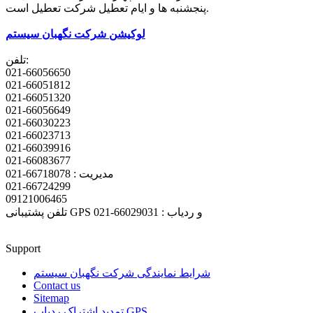
پنجشنبه ها و ایام تعطیل شرکت تعطیل است.
لوکیشن شرکت نگهبان سیستم
تلفن:
021-66056650
021-66051812
021-66051320
021-66056649
021-66030223
021-66023713
021-66039916
021-66083677
مدیریت : 66718078-021
021-66724299
09121006465
تلفن پشتیبانی GPS و ردیاب : 66029031-021
Support
شرایط نمایندگی شرکت نگهبان سیستم
Contact us
Sitemap
تمدید اشتراک ردیاب GPS