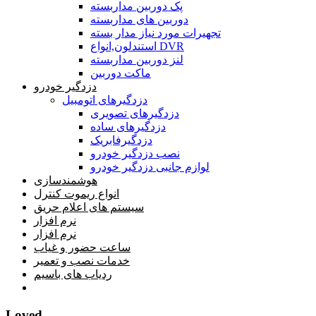
پک دوربین مداربسته
دوربین های مداربسته
تجهیرات مورد نیاز مدار بسته
استندلون,انواع DVR
لنز دوربین مداربسته
ماکت دوربین
دزدگیر خودرو
دزدگیرهای اتومبیل
دزدگیرهای تصویری
دزدگیرهای ساده
دزدگیرفابریک
نصب دزدگیر خودرو
لوازم جانبی دزدگیر خودرو
هوشمندسازی
انواع ریموت کنترل
سیستم های اعلام حریق
نرم افزار
نرم افزار
ساعت حضور و غیاب
خدمات نصب و تعمیر
ردیاب های باسیم
خانه
Loved