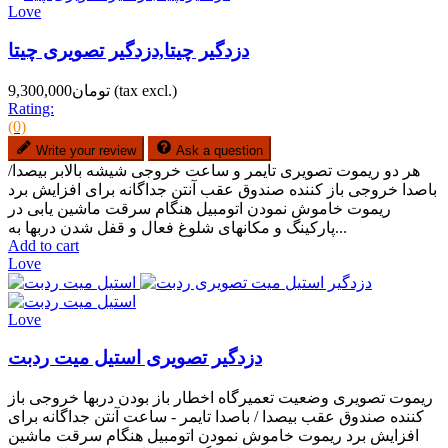
Love
دزدگیر چیتا,دزدگیر تصویری چیتا
(tax excl.)
تومان9,300,000
Rating:
(0)
Write your review
Ask a question
هر دو ریموت تصویری تایمر و ساعت خروجی شیشه بالابر بیصدا/
باصدا خروجی باز کننده صندوق عقب آنتن جداگانه برای افزایش برد
ریموت خاموش نمودن اتومبیل هنگام سرقت ماشین یابی در
پارکینگ و مکانهای شلوغ فعال و قفل شدن دربها به...
Add to cart
Love
Love
دزدگیر تصویری استیل میت ردبت
ریموت تصویری وضعیت تعمیرگاه اخطار باز بودن دربها خروجی باز
کننده صندوق عقب بیصدا / باصدا تایمر - ساعت آنتن جداگانه برای
افزایش برد ریموت خاموش نمودن اتومبیل هنگام سرقت ماشین