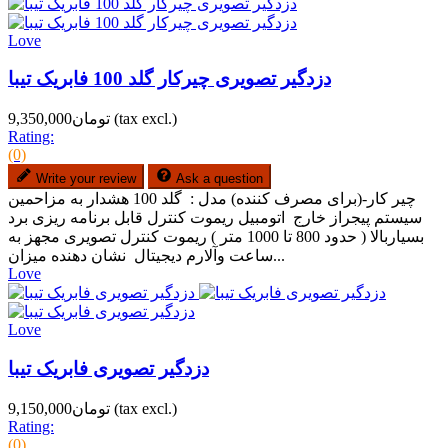
Love
دزدگیر تصویری چیرکار گلد 100 فابریک تیبا
(tax excl.)
تومان9,350,000
Rating:
(0)
Write your review
Ask a question
چیر کار-(برای مصرف کننده) مدل : گلد 100 هشدار به مزاحمین
سیستم پیجراز خارج اتومبیل ریموت کنترل قابل برنامه ریزی برد
بسیاربالا ( حدود 800 تا 1000 متر ) ریموت کنترل تصویری مجهز به
ساعت وآلارم دیجیتال نشان دهنده میزان...
Love
Love
دزدگیر تصویری فابریک تیبا
(tax excl.)
تومان9,150,000
Rating:
(0)