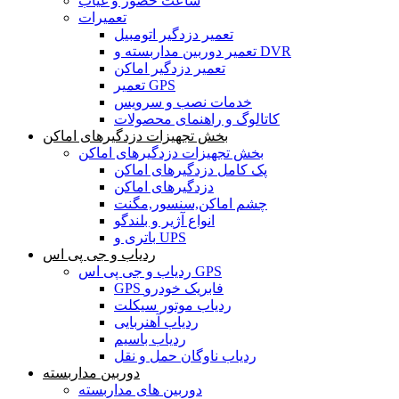
ساعت حضور و غیاب
تعمیرات
تعمیر دزدگیر اتومبیل
تعمیر دوربین مداربسته و DVR
تعمیر دزدگیر اماکن
تعمیر GPS
خدمات نصب و سرویس
کاتالوگ و راهنمای محصولات
بخش تجهیزات دزدگیرهای اماکن
بخش تجهیزات دزدگیرهای اماکن
پک کامل دزدگیرهای اماکن
دزدگیرهای اماکن
چشم اماکن,سنسور,مگنت
انواع آژیر و بلندگو
باتری و UPS
ردیاب و جی پی اس
ردیاب و جی پی اس GPS
GPS فابریک خودرو
ردیاب موتور سیکلت
ردیاب آهنربایی
ردیاب باسیم
ردیاب ناوگان حمل و نقل
دوربین مداربسته
دوربین های مداربسته