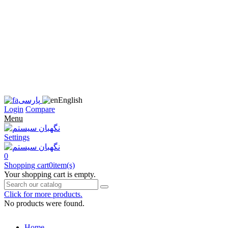
زبان
سایت
را
به
فارسی
تغییر
دهید
متوجه
شدم
English
پارسی
Login
Compare
Menu
Settings
0
Shopping cart
0
item(s)
Your shopping cart is empty.
Click for more products.
No products were found.
Home