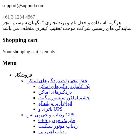
support@support.com
+61 3 1234 4567
هرگونه استفاده و جعل نام و برند تجاری " نگهبان سیستم" بجز
نمایندگی های رسمی شرکت موجب تعقیب کیفری متخلف می باشد
Shopping cart
Your shopping cart is empty.
Menu
فروشگاه
بخش تجهیزات دزدگیرهای اماکن
پک کامل دزدگیرهای اماکن
دزدگیرهای اماکن
چشم اماکن,سنسور,مگنت
انواع آژیر و بلندگو
باتری و UPS
ردیاب و جی پی اس GPS
GPS فابریک خودرو
ردیاب موتور سیکلت
ردیاب آهنربایی