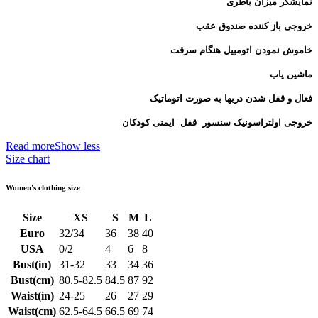
نمایشگر میزان باطری
خروجی باز کننده صندوق عقب
خاموش نمودن اتومبیل هنگام سرقت
ماشین یاب
فعال و قفل شدن دربها به صورت اتوماتیک
خروجی اولتراسونیک سنسور
قفل ایمنی کودکان
Read more
Show less
Size chart
Women's clothing size
Size
XS
S
M
L
Euro
32/34
36
38
40
USA
0/2
4
6
8
Bust(in)
31-32
33
34
36
Bust(cm)
80.5-82.5
84.5
87
92
Waist(in)
24-25
26
27
29
Waist(cm)
62.5-64.5
66.5
69
74