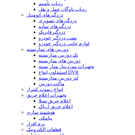
ردیاب باسیم
ردیاب ناوگان حمل و نقل
دزدگیرهای اتومبیل
دزدگیرهای تصویری
دزدگیرهای ساده
دزدگیرفابریک
نصب دزدگیر خودرو
لوازم جانبی دزدگیر خودرو
دوربین های مداربسته
پک دوربین مداربسته
دوربین های مداربسته
تجهیرات مورد نیاز مدار بسته
استندلون,انواع DVR
لنز دوربین مداربسته
ماکت دوربین
انواع ریموت کنترل
تجهیزات اعلام حریق
اعلام حریق تسلا
اعلام حریق آریاک
هوشمند سازی
پیامکی
نرم افزار
قطعات الکترونیک