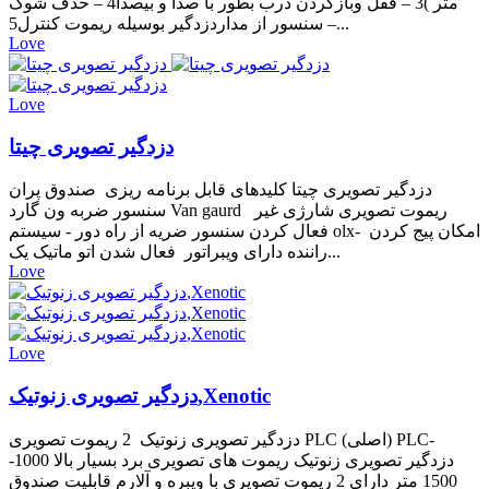
متر )3 – قفل وبازکردن درب بطور با صدا و بیصدا4 – حذف شوک
سنسور از مداردزدگیر بوسیله ریموت کنترل5 –...
Love
Love
دزدگیر تصویری چیتا
دزدگیر تصویری چیتا کلیدهای قابل برنامه ریزی صندوق پران
سنسور ضربه ون گارد Van gaurd ریموت تصویری شارژی غیر
فعال کردن سنسور ضریه از راه دور - سیستم olx- امکان پیج کردن
راننده دارای ویبراتور فعال شدن اتو ماتیک یک...
Love
Love
دزدگیر تصویری زنوتیک,Xenotic
دزدگیر تصویری زنوتیک 2 ریموت تصویری PLC (اصلی) PLC-
دزدگیر تصویری زنوتیک ریموت های تصویری برد بسیار بالا 1000-
1500 متر دارای 2 ریموت تصویری با ویبره و آلارم قابلیت صندوق