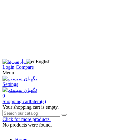
زبان
سایت
را
به
فارسی
تغییر
دهید
متوجه
شدم
English
پارسی
Login
Compare
Menu
Settings
0
Shopping cart
0
item(s)
Your shopping cart is empty.
Click for more products.
No products were found.
Home