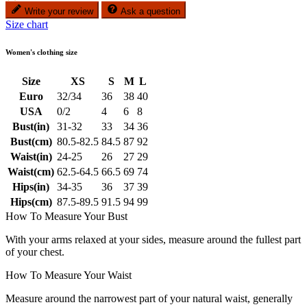
Write your review
Ask a question
Size chart
Women's clothing size
Size
XS
S
M
L
Euro
32/34
36
38
40
USA
0/2
4
6
8
Bust(in)
31-32
33
34
36
Bust(cm)
80.5-82.5
84.5
87
92
Waist(in)
24-25
26
27
29
Waist(cm)
62.5-64.5
66.5
69
74
Hips(in)
34-35
36
37
39
Hips(cm)
87.5-89.5
91.5
94
99
How To Measure Your Bust
With your arms relaxed at your sides, measure around the fullest part
of your chest.
How To Measure Your Waist
Measure around the narrowest part of your natural waist, generally