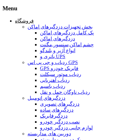
Menu
فروشگاه
بخش تجهیزات دزدگیرهای اماکن
پک کامل دزدگیرهای اماکن
دزدگیرهای اماکن
چشم اماکن,سنسور,مگنت
انواع آژیر و بلندگو
باتری و UPS
ردیاب و جی پی اس GPS
GPS فابریک خودرو
ردیاب موتور سیکلت
ردیاب آهنربایی
ردیاب باسیم
ردیاب ناوگان حمل و نقل
دزدگیرهای اتومبیل
دزدگیرهای تصویری
دزدگیرهای ساده
دزدگیرفابریک
نصب دزدگیر خودرو
لوازم جانبی دزدگیر خودرو
دوربین های مداربسته
پک دوربین مداربسته