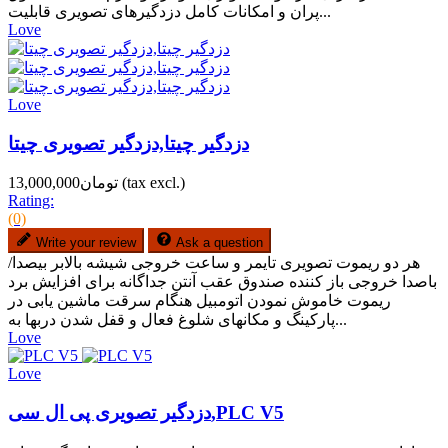
پران و امکانات کامل دزدگیرهای تصویری قابلیت...
Love
Love
دزدگیر چیتا,دزدگیر تصویری چیتا
(tax excl.)
تومان13,000,000
Rating:
(0)
Write your review
Ask a question
هر دو ریموت تصویری تایمر و ساعت خروجی شیشه بالابر بیصدا/
باصدا خروجی باز کننده صندوق عقب آنتن جداگانه برای افزایش برد
ریموت خاموش نمودن اتومبیل هنگام سرقت ماشین یابی در
پارکینگ و مکانهای شلوغ فعال و قفل شدن دربها به...
Love
Love
دزدگیر تصویری پی ال سی,PLC V5