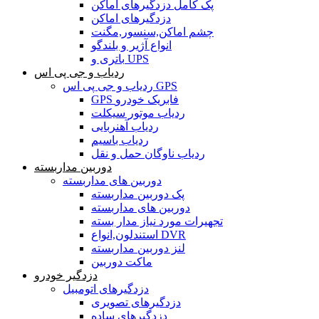
پک کامل دزدگیرهای اماکن
دزدگیرهای اماکن
چشم اماکن,سنسور,مگنت
انواع آژیر و بلندگو
باتری و UPS
ردیاب و جی پی اس
ردیاب و جی پی اس GPS
GPS فابریک خودرو
ردیاب موتور سیکلت
ردیاب آهنربایی
ردیاب باسیم
ردیاب ناوگان حمل و نقل
دوربین مداربسته
دوربین های مداربسته
پک دوربین مداربسته
دوربین های مداربسته
تجهیرات مورد نیاز مدار بسته
استندلون,انواع DVR
لنز دوربین مداربسته
ماکت دوربین
دزدگیر خودرو
دزدگیرهای اتومبیل
دزدگیرهای تصویری
دزدگیرهای ساده