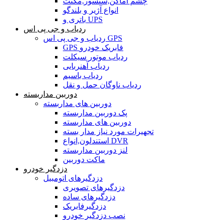
چشم اماکن,سنسور,مگنت
انواع آژیر و بلندگو
باتری و UPS
ردیاب و جی پی اس
ردیاب و جی پی اس GPS
GPS فابریک خودرو
ردیاب موتور سیکلت
ردیاب آهنربایی
ردیاب باسیم
ردیاب ناوگان حمل و نقل
دوربین مداربسته
دوربین های مداربسته
پک دوربین مداربسته
دوربین های مداربسته
تجهیرات مورد نیاز مدار بسته
استندلون,انواع DVR
لنز دوربین مداربسته
ماکت دوربین
دزدگیر خودرو
دزدگیرهای اتومبیل
دزدگیرهای تصویری
دزدگیرهای ساده
دزدگیرفابریک
نصب دزدگیر خودرو