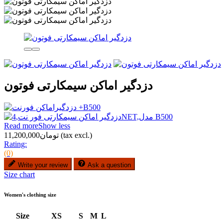
دزدگیر اماکن سیمکارتی فوتون
Read more
Show less
(tax excl.)
تومان11,200,000
Rating:
(0)
Write your review
Ask a question
Size chart
Women's clothing size
Size
XS
S
M
L