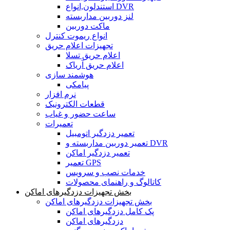
استندلون,انواع DVR
لنز دوربین مداربسته
ماکت دوربین
انواع ریموت کنترل
تجهیزات اعلام حریق
اعلام حریق تسلا
اعلام حریق آریاک
هوشمند سازی
پیامکی
نرم افزار
قطعات الکترونیک
ساعت حضور و غیاب
تعمیرات
تعمیر دزدگیر اتومبیل
تعمیر دوربین مداربسته و DVR
تعمیر دزدگیر اماکن
تعمیر GPS
خدمات نصب و سرویس
کاتالوگ و راهنمای محصولات
بخش تجهیزات دزدگیرهای اماکن
بخش تجهیزات دزدگیرهای اماکن
پک کامل دزدگیرهای اماکن
دزدگیرهای اماکن