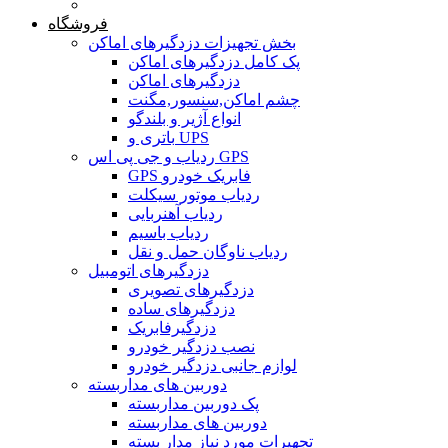
خانه
فروشگاه
بخش تجهیزات دزدگیرهای اماکن
پک کامل دزدگیرهای اماکن
دزدگیرهای اماکن
چشم اماکن,سنسور,مگنت
انواع آژیر و بلندگو
باتری و UPS
ردیاب و جی پی اس GPS
GPS فابریک خودرو
ردیاب موتور سیکلت
ردیاب آهنربایی
ردیاب باسیم
ردیاب ناوگان حمل و نقل
دزدگیرهای اتومبیل
دزدگیرهای تصویری
دزدگیرهای ساده
دزدگیرفابریک
نصب دزدگیر خودرو
لوازم جانبی دزدگیر خودرو
دوربین های مداربسته
پک دوربین مداربسته
دوربین های مداربسته
تجهیرات مورد نیاز مدار بسته